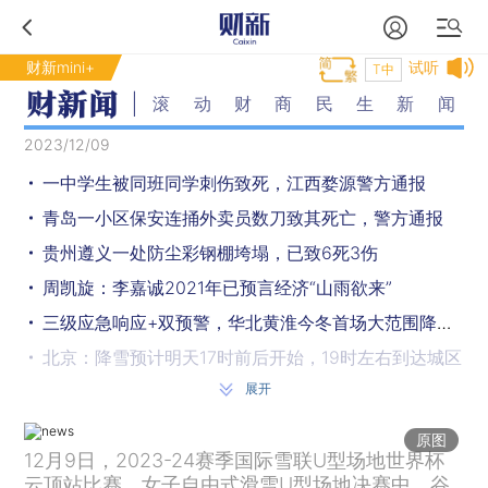
财新mini+
试听
T中
滚动财商民生新闻
2023/12/09
一中学生被同班同学刺伤致死，江西婺源警方通报
青岛一小区保安连捅外卖员数刀致其死亡，警方通报
贵州遵义一处防尘彩钢棚垮塌，已致6死3伤
周凯旋：李嘉诚2021年已预言经济“山雨欲来”
三级应急响应+双预警，华北黄淮今冬首场大范围降雪将开启
北京：降雪预计明天17时前后开始，19时左右到达城区
展开
云顶站女子自由式滑雪U型场地决赛，谷爱凌带伤夺冠
公募基金证券交易佣金下调 分配比例上限不超过15%
原图
12月9日，2023-24赛季国际雪联U型场地世界杯
蓝箭航天朱雀二号再发射 液氧甲烷前景几何？
云顶站比赛，女子自由式滑雪U型场地决赛中，谷