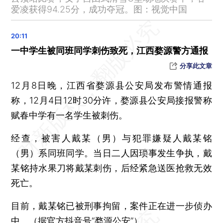
江西南昌“1·8”重大道路交通事故致20死19伤，调查报告公布
爱凌获得94.25分，成功夺冠。图：视觉中国
法国总统马克龙：巴黎圣母院将在2024年12月8日按时开放
西安警方通报“警员扬言‘人肉’网友”事件：辅警信口编造，已解聘
一中学生被同班同学刺伤致死，江西婺源警方通报
国际奥委会允许俄罗斯和白俄罗斯运动员以中立个人身份参加巴黎奥运会
分享此文章
对六国免签试行一周 入境人数持续上升
中央政治局会议延续稳增长基调 2024年要稳中求进、以进促稳、先立后破
12月8日晚，江西省婺源县公安局发布警情通报
11月CPI同比-0.5%低于预期 消费品下降、服务上升
称，12月4日12时30分许，婺源县公安局接报警称
赋春中学有一名学生被刺伤。
北京2024年拟新建20万个电动自行车充电口
国家文物局：进一步加强长城保护工作
经查，被害人戴某（男）与犯罪嫌疑人戴某铭
中央生态环保督察曝光5省典型案例
（男）系同班同学。当日二人因琐事发生争执，戴
某铭持水果刀将戴某刺伤，后经紧急送医抢救无效
死亡。
目前，戴某铭已被刑事拘留，案件正在进一步侦办
中。（据官方抖音号“婺源公安”）