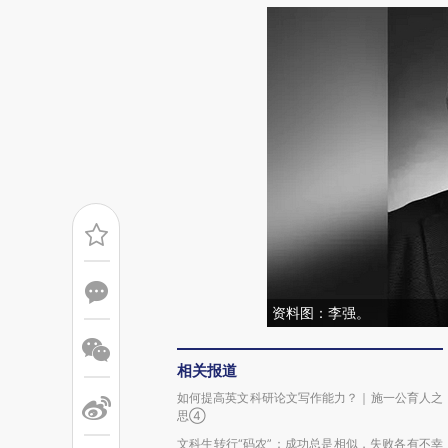
资料图：李强。
相关报道
如何提高英文科研论文写作能力？｜施一公育人之
思④
文科生转行“码农”：成功总是相似，失败各有不幸