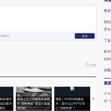
博
唐涯
知识
受伤
新网观点
发布
丁金
村夫
续加
·
回复
吴晓
最
17:
致多瑙河
加沙上百万流离失所者困
视线｜HYROX的吸金
马航飞行员
空”
二战沉船与
于“塑料烤箱” 高温引发健
术：是什么让中产们甘
粒摇头丸 尿
露出
康危机
心“花钱找虐”？
毒品