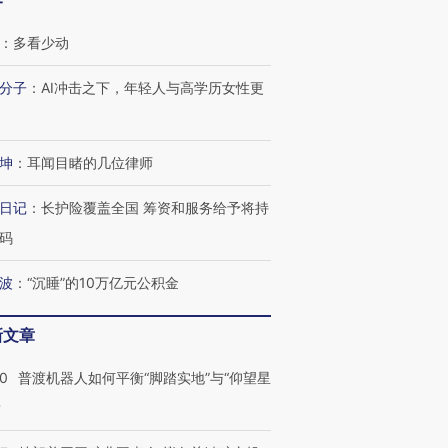
客
：
多看少动
分子
：
AI冲击之下，年轻人与高学历女性更
坤
：
耳闻目睹的几位律师
日记
：
长护险覆盖全国 筹资和服务给予将持
码
波
：
“沉睡”的10万亿元公积金
新文章
00
普渡机器人如何平衡“脚踏实地”与“仰望星
跨国走私7万
视线｜被称为“蟑螂”的印
视线｜“入侵”还是“人道危
？
检体内含3种
度Z世代 用街头抗争将教
机”？难民潮撕裂西班牙
秘鲁纳斯
育部长拱下台
飞地休达
13人遇难