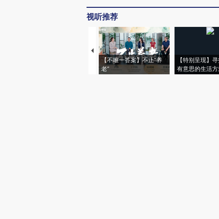
视听推荐
【不唯一答案】不止“养
【特别呈现】寻
老”
有意思的生活方