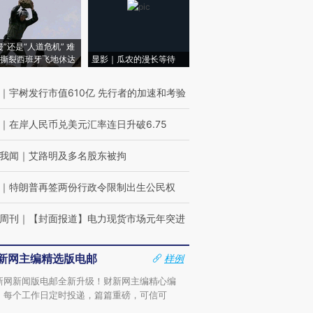
侵”还是“人道危机” 难
撕裂西班牙飞地休达
显影｜瓜农的漫长等待
｜
宇树发行市值610亿 先行者的加速和考验
｜
在岸人民币兑美元汇率连日升破6.75
我闻
｜
艾路明及多名股东被拘
｜
特朗普再签两份行政令限制出生公民权
周刊
｜
【封面报道】电力现货市场元年突进
新网主编精选版电邮
样例
新网新闻版电邮全新升级！财新网主编精心编
，每个工作日定时投递，篇篇重磅，可信可
。