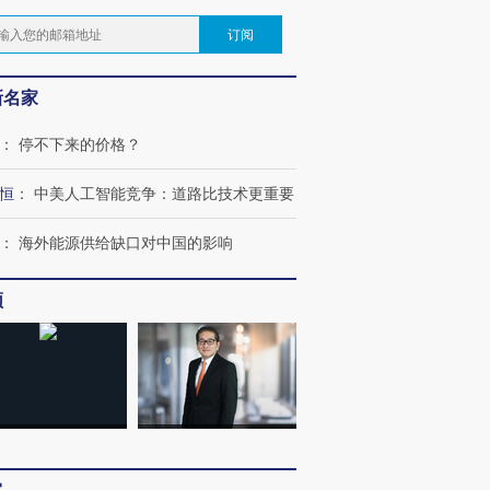
订阅
新名家
：
停不下来的价格？
恒
：
中美人工智能竞争：道路比技术更重要
：
海外能源供给缺口对中国的影响
频