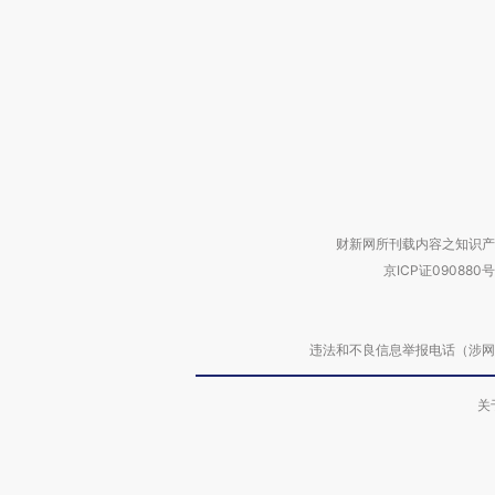
财新网所刊载内容之知识产
京ICP证090880号
违法和不良信息举报电话（涉网络暴力有
关