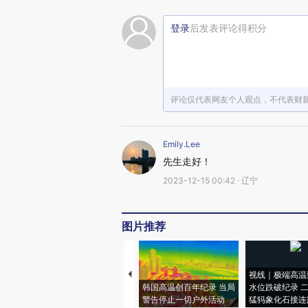
登录
后发表评论得积分
评论仅代表网友个人观点，不代表财
Emily.Lee
先生走好！
2023-12-15 00:42 · 辽宁
图片推荐
视线｜极端高温
韩国高温创百年纪录 当局
水位跌破纪录 
警告停止一切户外活动
猛犸象化石接连