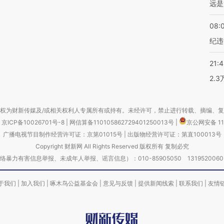
远是
08:
纪违
21:
2.
权为财新传媒及/或相关权利人专属所有或持有。未经许可，禁止进行转载、摘编、
京ICP备10026701号-8
|
网信算备110105862729401250013号
|
京公网安备 11
广播电视节目制作经营许可证：京第01015号
|
出版物经营许可证：第直100013号
Copyright 财新网 All Rights Reserved 版权所有 复制必究
害信息举报、未成年人举报、谣言信息）：010-85905050 13195200605 举报邮
于我们
|
加入我们
|
啄木鸟公益基金会
|
意见与反馈
|
提供新闻线索
|
联系我们
|
友情