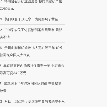
57
特朗普召开矿业圆桌会 拟向关键矿产投
20亿美元
09
美日联合干预汇率，为何影响了黄金
进第四届链博
【商旅对话】华住集团
技“链”接产
【特别呈现】寻找100种
CFO：不靠规模取胜，华
【特别呈
32
“90后”农民工讨薪涉刑案发回重审 因部
有意思的生活方式·第三对
住三大增长引擎是什么？
有意思的
实不清
36
贵州山脚树矿难致16人死亡近三年 矿长
被罢免全国人大代表
2
非京籍五环内购房社保降至一年 北京市公
最高可贷340万元
7
寒武纪上半年净利润同比翻倍 营收增速
放缓
53
对话｜邱仁宗：临床研究参与者的安全永