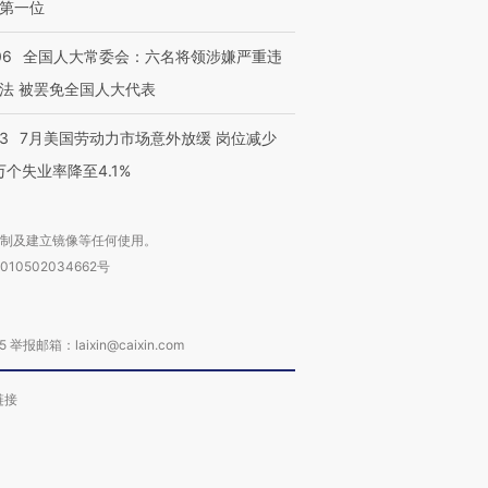
第一位
06
全国人大常委会：六名将领涉嫌严重违
法 被罢免全国人大代表
43
7月美国劳动力市场意外放缓 岗位减少
3万个失业率降至4.1%
复制及建立镜像等任何使用。
010502034662号
箱：laixin@caixin.com
链接