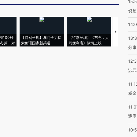
15:
资超
14:
【推广】走
找100种
【特别呈现】澳门全力探
【特别呈现】《东莞，人
会，让数智科
13:
式·第一对
索葡语国家新渠道
间便利店》倾情上线
业
分事
12:
涉罪
11:1
积金
11:0
逐季
10: