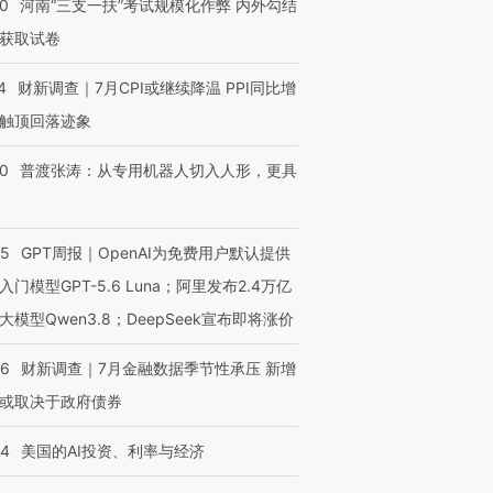
40
河南“三支一扶”考试规模化作弊 内外勾结
获取试卷
跨国走私7万
视线｜被称为“蟑螂”的印
视线｜“入侵”还是“人道危
检体内含3种
度Z世代 用街头抗争将教
机”？难民潮撕裂西班牙
秘鲁纳斯
4
财新调查｜7月CPI或继续降温 PPI同比增
育部长拱下台
飞地休达
13人遇难
触顶回落迹象
00
普渡张涛：从专用机器人切入人形，更具
进第四届链博
【商旅对话】华住集团
技“链”接产
【特别呈现】寻找100种
CFO：不靠规模取胜，华
【特别呈
55
GPT周报｜OpenAI为免费用户默认提供
有意思的生活方式·第三对
住三大增长引擎是什么？
有意思的
入门模型GPT-5.6 Luna；阿里发布2.4万亿
大模型Qwen3.8；DeepSeek宣布即将涨价
46
财新调查｜7月金融数据季节性承压 新增
或取决于政府债券
44
美国的AI投资、利率与经济