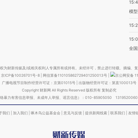
15:
模型
15:2
15:
全国
权为财新传媒及/或相关权利人专属所有或持有。未经许可，禁止进行转载、摘编、
京ICP备10026701号-8
|
网信算备110105862729401250013号
|
京公网安备 11
广播电视节目制作经营许可证：京第01015号
|
出版物经营许可证：第直100013号
Copyright 财新网 All Rights Reserved 版权所有 复制必究
害信息举报、未成年人举报、谣言信息）：010-85905050 13195200605 举报邮
于我们
|
加入我们
|
啄木鸟公益基金会
|
意见与反馈
|
提供新闻线索
|
联系我们
|
友情