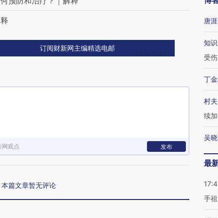
博
如何预防和治疗？｜解释
解释
唐涯
知识
订阅财新网主编精选电邮
受伤
丁金
村夫
续加
吴晓
新网观点
发布
最
17:
本篇文章暂无评论
手祖