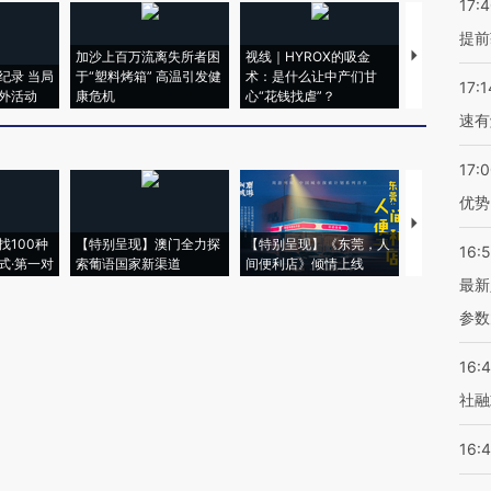
17:
提前
加沙上百万流离失所者困
视线｜HYROX的吸金
马航飞行员
纪录 当局
于“塑料烤箱” 高温引发健
术：是什么让中产们甘
粒摇头丸 尿
17:1
外活动
康危机
心“花钱找虐”？
毒品
速有
17:
优势
【推广】走
找100种
【特别呈现】澳门全力探
【特别呈现】《东莞，人
会，让数智科
16:
式·第一对
索葡语国家新渠道
间便利店》倾情上线
业
最新
参数
16:
社融
16: