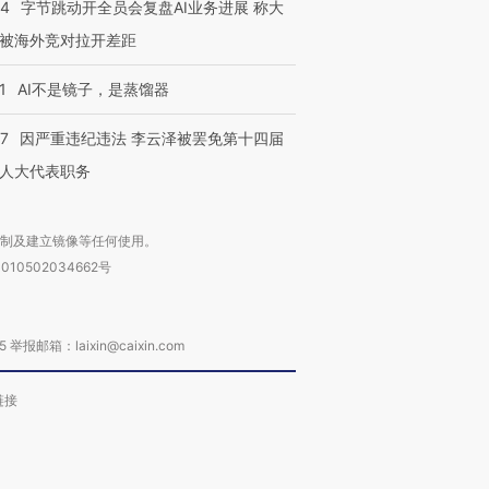
44
字节跳动开全员会复盘AI业务进展 称大
被海外竞对拉开差距
1
AI不是镜子，是蒸馏器
07
因严重违纪违法 李云泽被罢免第十四届
人大代表职务
复制及建立镜像等任何使用。
010502034662号
箱：laixin@caixin.com
链接