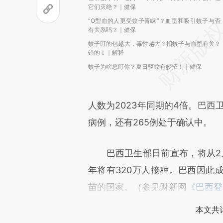
它们灭绝？｜健保
“O型血的人更受蚊子青睐”？血型和吸引蚊子与否
有关系吗？｜健保
蚊子叮的包越大，毒性越大？招蚊子与血型有关？
错的！｜解释
蚊子为啥总叮你？夏日驱蚊有妙招！｜健保
人数为2023年同期的4倍。巴西
病例，还有265例处于确认中。
巴西卫生部日前宣布，将从2月
年将有320万人接种。巴西因此
苗的国家。（参见财新网
《巴西登
本文共计