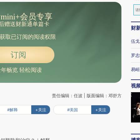
mini+会员专享
后赠送财新通单篇卡
财
获取已订阅的阅读权限
伍戈
订阅
罗志
易峘
全年畅览 轻松阅读
视
责任编辑：任波 | 版面编辑：邓舒方
#解释
+关注
#美国
+关注