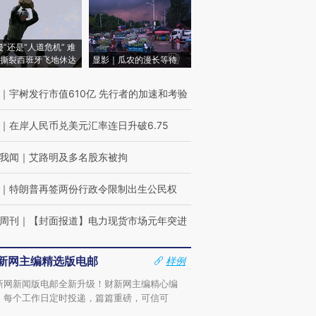
侵”还是“人道危机” 难
撕裂西班牙飞地休达
显影｜瓜农的漫长等待
｜
宇树发行市值610亿 先行者的加速和考验
｜
在岸人民币兑美元汇率连日升破6.75
我闻
｜
艾路明及多名股东被拘
｜
特朗普再签两份行政令限制出生公民权
周刊
｜
【封面报道】电力现货市场元年突进
新网主编精选版电邮
样例
新网新闻版电邮全新升级！财新网主编精心编
，每个工作日定时投递，篇篇重磅，可信可
。