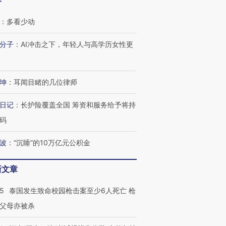
客
：
多看少动
分子
：
AI冲击之下，年轻人与高学历女性更
坤
：
耳闻目睹的几位律师
日记
：
长护险覆盖全国 筹资和服务给予将持
码
波
：
“沉睡”的10万亿元公积金
新文章
45
泰国发生致命校园枪击案至少6人死亡 枪
父母亦被杀