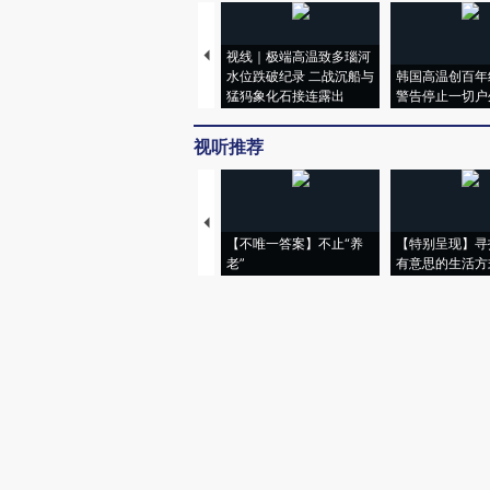
视线｜极端高温致多瑙河
水位跌破纪录 二战沉船与
韩国高温创百年
猛犸象化石接连露出
警告停止一切户
视听推荐
【不唯一答案】不止“养
【特别呈现】寻
老”
有意思的生活方