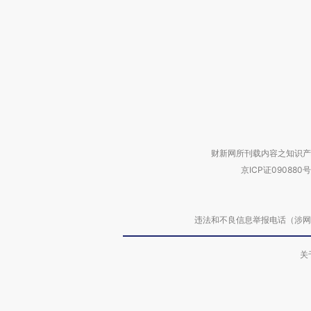
财新网所刊载内容之知识产
京ICP证090880号
违法和不良信息举报电话（涉网络暴力有
关