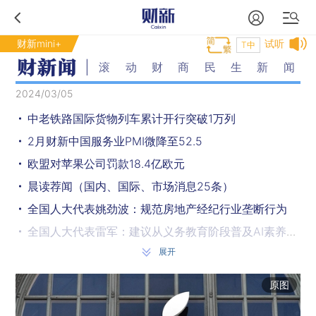
财新mini+
试听
T中
滚动财商民生新闻
2024/03/05
中老铁路国际货物列车累计开行突破1万列
2月财新中国服务业PMI微降至52.5
欧盟对苹果公司罚款18.4亿欧元
晨读荐闻（国内、国际、市场消息25条）
全国人大代表姚劲波：规范房地产经纪行业垄断行为
全国人大代表雷军：建议从义务教育阶段普及AI素养教育
展开
多只债券发行以数字人民币结算 建行山东分行详解资金归集
香港“撤辣”后楼市气氛活跃 新盘4天成交量超单月
原图
海底捞开放加盟业务 餐饮连锁加盟缘何爆火？