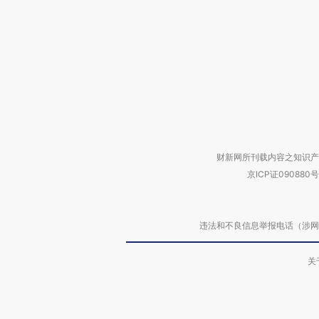
财新网所刊载内容之知识产
京ICP证090880号
违法和不良信息举报电话（涉网络暴力有
关