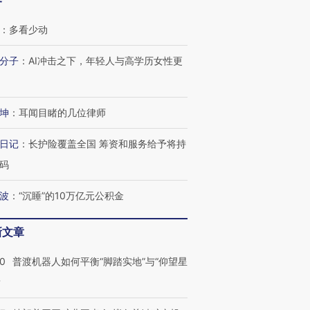
客
：
多看少动
分子
：
AI冲击之下，年轻人与高学历女性更
坤
：
耳闻目睹的几位律师
日记
：
长护险覆盖全国 筹资和服务给予将持
码
波
：
“沉睡”的10万亿元公积金
新文章
00
普渡机器人如何平衡“脚踏实地”与“仰望星
？