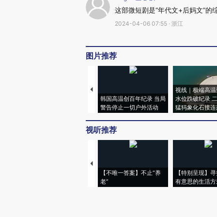
这部微短剧是“年代文+后妈文”的
2024-04-06 07:55 · 浙江
图片推荐
视线｜极端高温
韩国高温创百年纪录 当局
水位跌破纪录 
警告停止一切户外活动
猛犸象化石接连
视听推荐
【不唯一答案】不止“养
【特别呈现】寻
老”
有意思的生活方