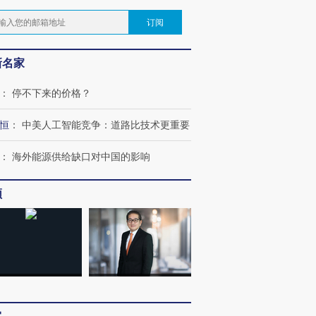
订阅
新名家
：
停不下来的价格？
恒
：
中美人工智能竞争：道路比技术更重要
：
海外能源供给缺口对中国的影响
频