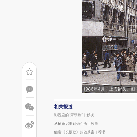
1986年4月，上海街头。
相关报道
影视剧的“宋朝热”｜影视
从征婚启事到婚介所｜故事
触发《长恨歌》的凶杀案｜荐书