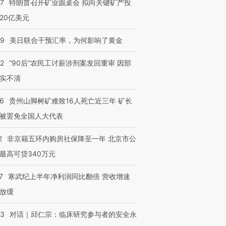
57
特朗普召开矿业圆桌会 拟向关键矿产投
20亿美元
09
美日联合干预汇率，为何影响了黄金
32
“90后”农民工讨薪涉刑案发回重审 因部
实不清
跨国走私7万
视线｜被称为“蟑螂”的印
视线｜“入侵”还是“人道危
36
贵州山脚树矿难致16人死亡近三年 矿长
检体内含3种
度Z世代 用街头抗争将教
机”？难民潮撕裂西班牙
秘鲁纳斯
育部长拱下台
飞地休达
13人遇难
被罢免全国人大代表
2
非京籍五环内购房社保降至一年 北京市公
最高可贷340万元
进第四届链博
【商旅对话】华住集团
7
寒武纪上半年净利润同比翻倍 营收增速
技“链”接产
【特别呈现】寻找100种
CFO：不靠规模取胜，华
【特别呈
有意思的生活方式·第三对
住三大增长引擎是什么？
有意思的
放缓
53
对话｜邱仁宗：临床研究参与者的安全永