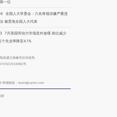
第一位
06
全国人大常委会：六名将领涉嫌严重违
法 被罢免全国人大代表
43
7月美国劳动力市场意外放缓 岗位减少
3万个失业率降至4.1%
复制及建立镜像等任何使用。
010502034662号
箱：laixin@caixin.com
链接