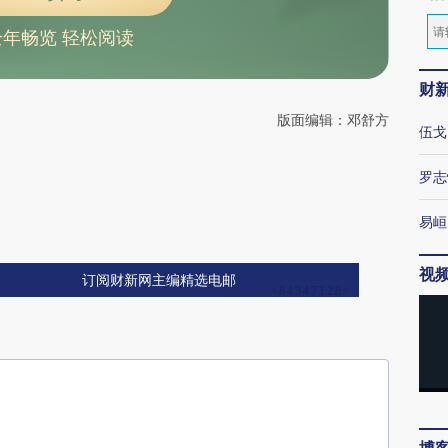
全年畅览 轻松阅读
财
版面编辑：邓舒方
伍戈
罗志
易峘
视
订阅财新网主编精选电邮