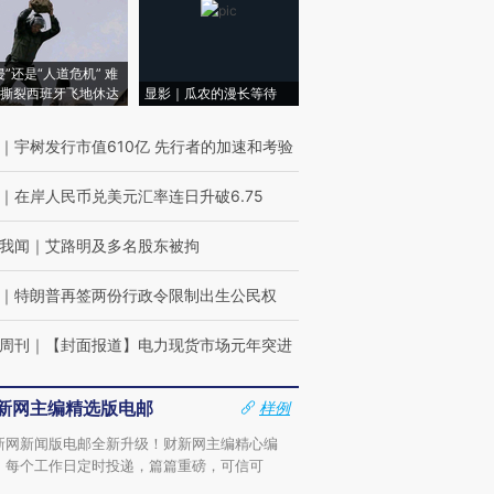
侵”还是“人道危机” 难
撕裂西班牙飞地休达
显影｜瓜农的漫长等待
｜
宇树发行市值610亿 先行者的加速和考验
｜
在岸人民币兑美元汇率连日升破6.75
我闻
｜
艾路明及多名股东被拘
｜
特朗普再签两份行政令限制出生公民权
周刊
｜
【封面报道】电力现货市场元年突进
新网主编精选版电邮
样例
新网新闻版电邮全新升级！财新网主编精心编
，每个工作日定时投递，篇篇重磅，可信可
。