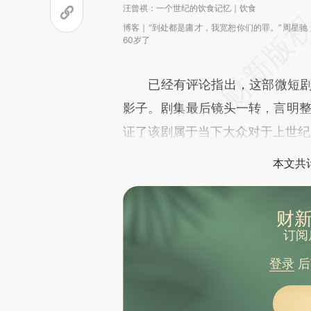
汪曾祺：一个世纪的饮食记忆｜饮食
博客｜“到处都是庸才，我宽恕你们的罪。”周星驰
60岁了
已经有评论指出，这部微短剧是“
影子。剧集最后镜头一转，言明整
证了该剧属于当下大众对于上世纪
本文共计
财新
订阅
登录
后