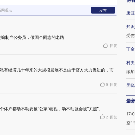
博
新网观点
发布
唐涯
知识
受伤
进编制当公务员，做国企同志的老路
·
回复
丁金
村夫
私有经济几十年来的大规模发展不是由于官方大力促进的，而
续加
9
·
回复
吴晓
最
体户都动不动要被“公家”歧视，动不动就会被“关照”。
17:
2
·
回复
空”