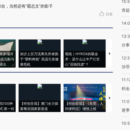
15:
综合，当然还有“霸总文”的影子
资超
·
回复
14:
13:
分事
致多瑙河
加沙上百万流离失所者困
视线｜HYROX的吸金
马航飞行员
12:
二战沉船与
于“塑料烤箱” 高温引发健
术：是什么让中产们甘
粒摇头丸 尿
露出
康危机
心“花钱找虐”？
毒品
涉罪
11:1
积金
【推广】走
11:0
找100种
【特别呈现】澳门全力探
【特别呈现】《东莞，人
会，让数智科
式·第一对
索葡语国家新渠道
间便利店》倾情上线
业
逐季
10: