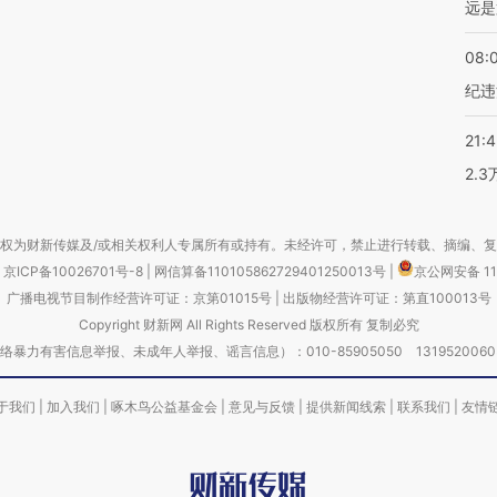
远是
08:
纪违
21:
2.
权为财新传媒及/或相关权利人专属所有或持有。未经许可，禁止进行转载、摘编、
京ICP备10026701号-8
|
网信算备110105862729401250013号
|
京公网安备 11
广播电视节目制作经营许可证：京第01015号
|
出版物经营许可证：第直100013号
Copyright 财新网 All Rights Reserved 版权所有 复制必究
害信息举报、未成年人举报、谣言信息）：010-85905050 13195200605 举报邮
于我们
|
加入我们
|
啄木鸟公益基金会
|
意见与反馈
|
提供新闻线索
|
联系我们
|
友情