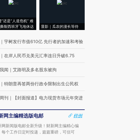
侵”还是“人道危机” 难
撕裂西班牙飞地休达
显影｜瓜农的漫长等待
｜
宇树发行市值610亿 先行者的加速和考验
｜
在岸人民币兑美元汇率连日升破6.75
我闻
｜
艾路明及多名股东被拘
｜
特朗普再签两份行政令限制出生公民权
周刊
｜
【封面报道】电力现货市场元年突进
新网主编精选版电邮
样例
新网新闻版电邮全新升级！财新网主编精心编
，每个工作日定时投递，篇篇重磅，可信可
。