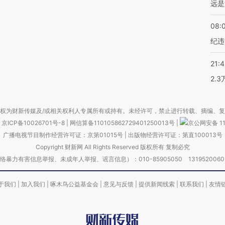
远是
08:
纪违
21:
2.
权为财新传媒及/或相关权利人专属所有或持有。未经许可，禁止进行转载、摘编、
京ICP备10026701号-8
|
网信算备110105862729401250013号
|
京公网安备 11
广播电视节目制作经营许可证：京第01015号
|
出版物经营许可证：第直100013号
Copyright 财新网 All Rights Reserved 版权所有 复制必究
害信息举报、未成年人举报、谣言信息）：010-85905050 13195200605 举报邮
于我们
|
加入我们
|
啄木鸟公益基金会
|
意见与反馈
|
提供新闻线索
|
联系我们
|
友情