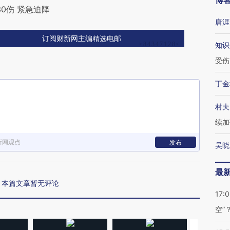
博
0伤 紧急迫降
唐涯
订阅财新网主编精选电邮
知识
受伤
丁金
村夫
续加
新网观点
发布
吴晓
最
本篇文章暂无评论
17:
空”