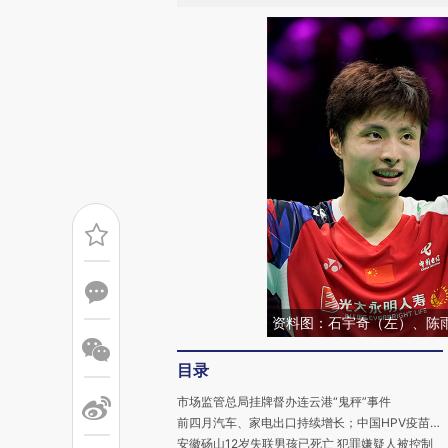
资料图：石宇奇（左）、陈
目录
市场监管总局挂牌督办连云港“鬼秤”事件
前四月汽车、家电出口持续增长；中国HPV疫苗市场错配；美国新一轮关税风暴影响几何｜要闻数读
安徽砀山12岁失联男孩已死亡 犯罪嫌疑人被控制