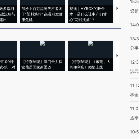
15:
致多瑙河
加沙上百万流离失所者困
视线｜HYROX的吸金
马航飞行员
资超
二战沉船与
于“塑料烤箱” 高温引发健
术：是什么让中产们甘
粒摇头丸 尿
露出
康危机
心“花钱找虐”？
毒品
14:
13:
分事
【推广】走
找100种
【特别呈现】澳门全力探
【特别呈现】《东莞，人
会，让数智科
12:
式·第一对
索葡语国家新渠道
间便利店》倾情上线
业
涉罪
11:1
积金
11:0
逐季
10: