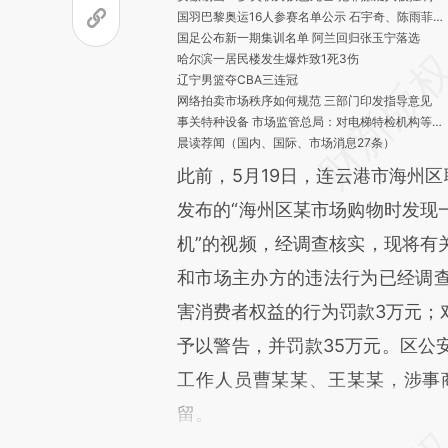
国羽巴黎奥运16人参赛名单公示 石宇奇、陈雨菲领衔男女单
国足公布新一期集训名单 阿兰回归张玉宁落选
哈尔滨一居民楼发生爆炸致1死3伤
辽宁男篮夺CBA三连冠
网络拍卖市场秩序如何规范 三部门印发指导意见
事关特种设备 市场监管总局：对电梯特检机构等重点检查
晨读荐闻（国内、国际、市场消息27条）
30年期特别国债上市首日“过山车” 交易所密切关注是否有异常交易
此前，5月19日，连云港市海州区
卡点涨停 交易所揪出持股700股“庄家”
蔚来换电联盟继续扩容 一汽集团入局
发布的“海州区某市场购物时发现
拼多多一季度收入暴增131% 拟推合规计划“淘汰”不良商家
机”的视频，经调查核实，现将有
张康阳无力还债 国际米兰“易主”橡树资本
新加坡病例激增 新冠KP.2变异株或引发夏季感染潮
和市场主办方的违法行为已经调
害消费者权益的行为罚款3万元；
予以警告，并罚款35万元。区公
工作人员曹某某、王某某，涉事
留。