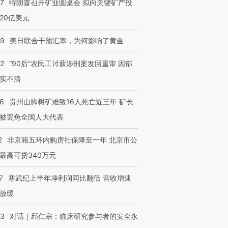
57
特朗普召开矿业圆桌会 拟向关键矿产投
跨国走私7万
视线｜被称为“蟑螂”的印
视线｜“入侵”还是“人道危
20亿美元
检体内含3种
度Z世代 用街头抗争将教
机”？难民潮撕裂西班牙
秘鲁纳斯
育部长拱下台
飞地休达
13人遇难
09
美日联合干预汇率，为何影响了黄金
32
“90后”农民工讨薪涉刑案发回重审 因部
实不清
进第四届链博
【商旅对话】华住集团
技“链”接产
36
贵州山脚树矿难致16人死亡近三年 矿长
【特别呈现】寻找100种
CFO：不靠规模取胜，华
【特别呈
有意思的生活方式·第三对
住三大增长引擎是什么？
有意思的
被罢免全国人大代表
2
非京籍五环内购房社保降至一年 北京市公
最高可贷340万元
7
寒武纪上半年净利润同比翻倍 营收增速
放缓
53
对话｜邱仁宗：临床研究参与者的安全永