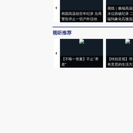
视线｜极端高温
韩国高温创百年纪录 当局
水位跌破纪录 
警告停止一切户外活动
猛犸象化石接连
视听推荐
【不唯一答案】不止“养
【特别呈现】寻
老”
有意思的生活方