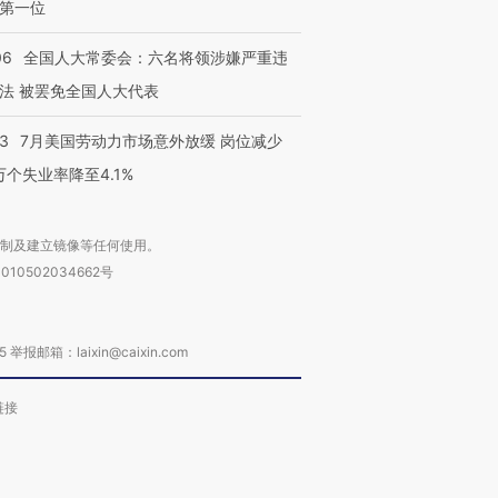
第一位
06
全国人大常委会：六名将领涉嫌严重违
法 被罢免全国人大代表
43
7月美国劳动力市场意外放缓 岗位减少
3万个失业率降至4.1%
复制及建立镜像等任何使用。
010502034662号
箱：laixin@caixin.com
链接