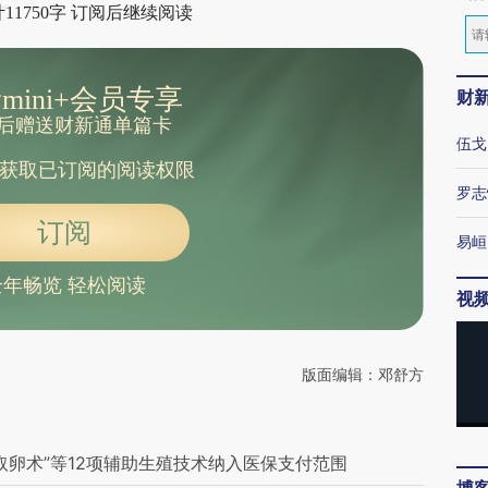
11750字 订阅后继续阅读
mini+会员专享
财
后赠送财新通单篇卡
伍戈
获取已订阅的阅读权限
罗志
订阅
易峘
全年畅览 轻松阅读
视
版面编辑：邓舒方
取卵术”等12项辅助生殖技术纳入医保支付范围