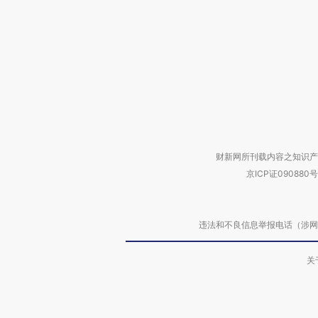
财新网所刊载内容之知识产
京ICP证090880号
违法和不良信息举报电话（涉网络暴力有
关