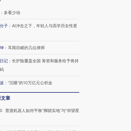
客
：
多看少动
分子
：
AI冲击之下，年轻人与高学历女性更
坤
：
耳闻目睹的几位律师
日记
：
长护险覆盖全国 筹资和服务给予将持
码
波
：
“沉睡”的10万亿元公积金
新文章
00
普渡机器人如何平衡“脚踏实地”与“仰望星
？