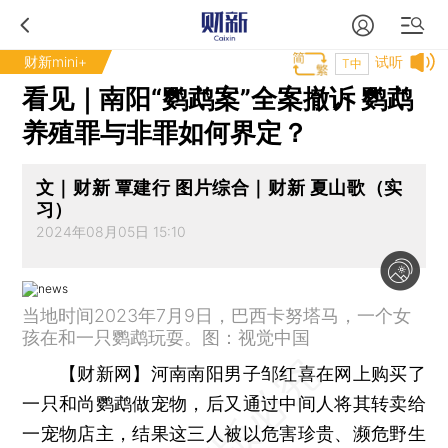
财新mini+
试听
T中
看见｜南阳“鹦鹉案”全案撤诉 鹦鹉
养殖罪与非罪如何界定？
文｜财新 覃建行 图片综合｜财新 夏山歌（实
习）
2024年08月05日 15:10
当地时间2023年7月9日，巴西卡努塔马，一个女
孩在和一只鹦鹉玩耍。图：视觉中国
【财新网】
河南南阳男子邹红喜在网上购买了
一只和尚鹦鹉做宠物，后又通过中间人将其转卖给
一宠物店主，结果这三人被以危害珍贵、濒危野生