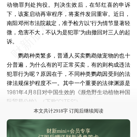
动物罪判处拘役。判决生效后，在邹红喜的申诉
下，该案启动再审程序，将案件发回重审。近日，
南阳邓州市法院裁定，准予检方以“行为情节显著轻
微，危害不大，不认为是犯罪”为由撤回对三人的起
诉。
鹦鹉种类繁多，普通人买卖鹦鹉做宠物的也十
分普遍，为什么有的可正常买卖，有的则构成违法
犯罪行为呢？原因在于，不同种类鹦鹉因受到的法
律法规保护程度不一。其中一个重要的法律渊源是
1981年4月8日对中国生效的《濒危野生动植物种国
际贸易公约》（下称“CITES”）。
本文共计2918字 订阅后继续阅读
财新mini+会员专享