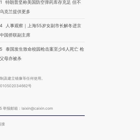
1
特朗普坚称美国防空弹药库存充足 但不
乌克兰提供更多
24
人事观察｜上海55岁女副市长解冬进京
进第四届链博
【商旅对话】华住集团
技“链”接产
【特别呈现】寻找100种
CFO：不靠规模取胜，华
【特别呈
中国侨联副主席
有意思的生活方式·第三对
住三大增长引擎是什么？
有意思的
45
泰国发生致命校园枪击案至少6人死亡 枪
父母亦被杀
复制及建立镜像等任何使用。
010502034662号
箱：laixin@caixin.com
链接