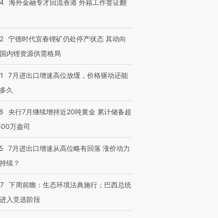
14
海外金融专才回流香港 外籍工作签证翻
2
宁德时代宜春锂矿仍处停产状态 其动向
国内锂资源供需格局
1
7月进出口增速高位放缓，价格驱动还能
多久
8
央行7月继续增持近20吨黄金 累计储备超
600万盎司
5
7月进出口增速从高位略有回落 涨价动力
持续？
跨国走私7万
07
下周前瞻：生态环境法典施行；巴西总统
视线｜被称为“蟑螂”的印
视线｜“入侵”还是“人道危
检体内含3种
度Z世代 用街头抗争将教
机”？难民潮撕裂西班牙
秘鲁纳斯
进入竞选阶段
育部长拱下台
飞地休达
13人遇难