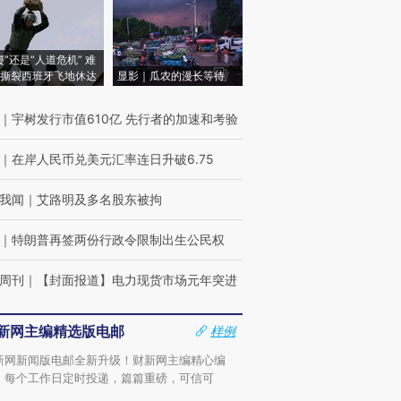
侵”还是“人道危机” 难
撕裂西班牙飞地休达
显影｜瓜农的漫长等待
｜
宇树发行市值610亿 先行者的加速和考验
｜
在岸人民币兑美元汇率连日升破6.75
我闻
｜
艾路明及多名股东被拘
｜
特朗普再签两份行政令限制出生公民权
周刊
｜
【封面报道】电力现货市场元年突进
新网主编精选版电邮
样例
新网新闻版电邮全新升级！财新网主编精心编
，每个工作日定时投递，篇篇重磅，可信可
。