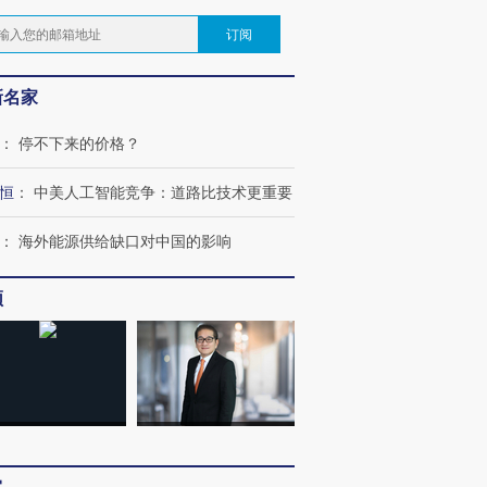
订阅
新名家
：
停不下来的价格？
恒
：
中美人工智能竞争：道路比技术更重要
：
海外能源供给缺口对中国的影响
频