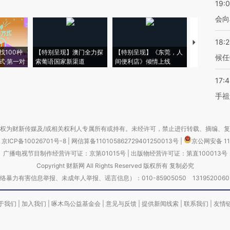
19:0
会向
18:
【推广】走
找100种
【特别呈现】澳门全力探
【特别呈现】《东莞，人
会，让数智科
候任
式·第一对
索葡语国家新渠道
间便利店》倾情上线
业
17:
手祖
权为财新传媒及/或相关权利人专属所有或持有。未经许可，禁止进行转载、摘编、
京ICP备10026701号-8
|
网信算备110105862729401250013号
|
京公网安备 11
广播电视节目制作经营许可证：京第01015号
|
出版物经营许可证：第直100013号
Copyright 财新网 All Rights Reserved 版权所有 复制必究
害信息举报、未成年人举报、谣言信息）：010-85905050 13195200605 举报邮
于我们
|
加入我们
|
啄木鸟公益基金会
|
意见与反馈
|
提供新闻线索
|
联系我们
|
友情