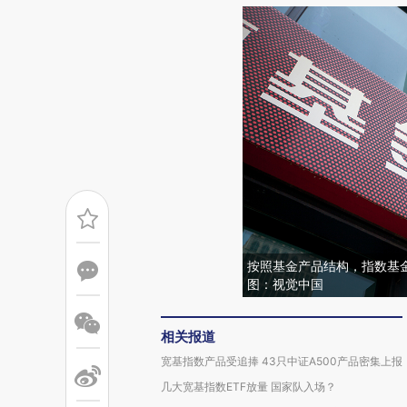
按照基金产品结构，指数基金
图：视觉中国
相关报道
宽基指数产品受追捧 43只中证A500产品密集上报
几大宽基指数ETF放量 国家队入场？