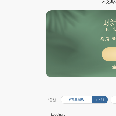
本文共计
财新
订阅
登录
后
话题：
#宽基指数
+关注
Loading...