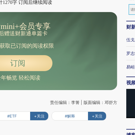
1270字 订阅后继续阅读
mini+会员专享
财
后赠送财新通单篇卡
伍戈
获取已订阅的阅读权限
罗志
订阅
易峘
全年畅览 轻松阅读
视
责任编辑：李箐 | 版面编辑：邓舒方
#ETF
+关注
#解释
+关注