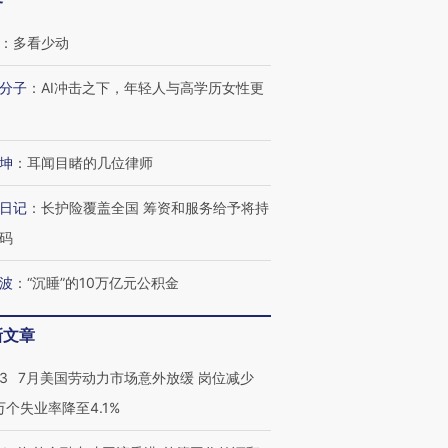
客
：
多看少动
分子
：
AI冲击之下，年轻人与高学历女性更
坤
：
耳闻目睹的几位律师
日记
：
长护险覆盖全国 筹资和服务给予将持
码
波
：
“沉睡”的10万亿元公积金
新文章
43
7月美国劳动力市场意外放缓 岗位减少
3万个失业率降至4.1%