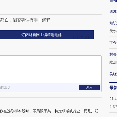
博
唐涯
然死亡，能否确认有罪｜解释
知识
受伤
订阅财新网主编精选电邮
丁金
村夫
续加
吴晓
最
新网观点
发布
21:
2.
数在选取样本股时，不局限于某一特定领域或行业，而是广泛