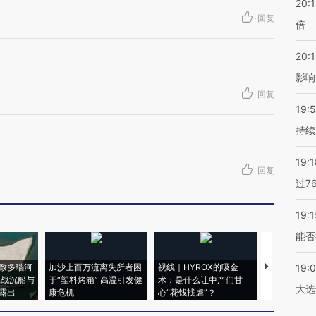
20:
·
回复
倍
20:1
影响
·
回复
19:5
持续
19:1
·
回复
过7
19:1
能否
致多瑙河
加沙上百万流离失所者困
视线｜HYROX的吸金
马航飞行员
19:
二战沉船与
于“塑料烤箱” 高温引发健
术：是什么让中产们甘
粒摇头丸 尿
大选
露出
康危机
心“花钱找虐”？
毒品