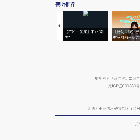
视听推荐
【不唯一答案】不止“养
【特别呈现】寻
老”
有意思的生活方
财新网所刊载内容之知识产
京ICP证090880号
违法和不良信息举报电话（涉网络暴力有
关