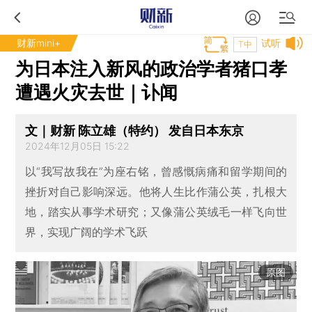
财新mini+
试听
T中
为日本注入新风的政治学者猪口孝
遭遇火灾去世｜讣闻
文｜财新 陈立雄（特约） 发自日本东京
2024年12月05日 15:22
以“我写故我在”为座右铭，曾感慨病痛和留学期间的
挫折对自己影响深远。他将人生比作蒲公英，扎根大
地，踏实从事学术研究；又像蒲公英绒毛一样飞向世
界，实现广阔的学术飞跃
原图