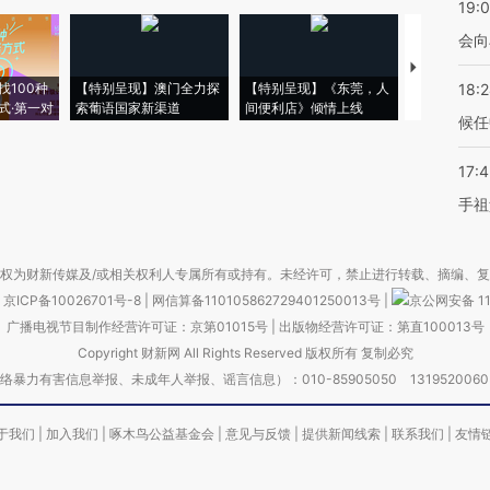
19:0
会向
【推广】走
找100种
【特别呈现】澳门全力探
【特别呈现】《东莞，人
会，让数智科
18:
式·第一对
索葡语国家新渠道
间便利店》倾情上线
业
候任
17:
手祖
权为财新传媒及/或相关权利人专属所有或持有。未经许可，禁止进行转载、摘编、
京ICP备10026701号-8
|
网信算备110105862729401250013号
|
京公网安备 11
广播电视节目制作经营许可证：京第01015号
|
出版物经营许可证：第直100013号
Copyright 财新网 All Rights Reserved 版权所有 复制必究
害信息举报、未成年人举报、谣言信息）：010-85905050 13195200605 举报邮
于我们
|
加入我们
|
啄木鸟公益基金会
|
意见与反馈
|
提供新闻线索
|
联系我们
|
友情