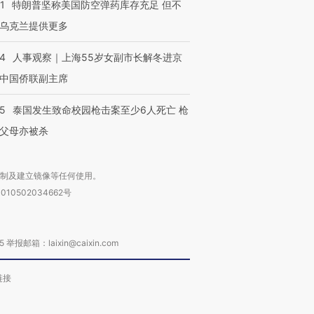
1
特朗普坚称美国防空弹药库存充足 但不
乌克兰提供更多
进第四届链博
【商旅对话】华住集团
技“链”接产
24
人事观察｜上海55岁女副市长解冬进京
【特别呈现】寻找100种
CFO：不靠规模取胜，华
【特别呈
有意思的生活方式·第三对
住三大增长引擎是什么？
有意思的
中国侨联副主席
45
泰国发生致命校园枪击案至少6人死亡 枪
父母亦被杀
复制及建立镜像等任何使用。
010502034662号
箱：laixin@caixin.com
链接