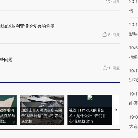
20:
·
回复
倍
20:1
，就知道叙利亚没啥复兴的希望
影响
5
·
回复
19:5
持续
些问题
1
·
回复
19:1
过7
19:1
能否
致多瑙河
加沙上百万流离失所者困
视线｜HYROX的吸金
马航飞行员
二战沉船与
于“塑料烤箱” 高温引发健
术：是什么让中产们甘
粒摇头丸 尿
19:
露出
康危机
心“花钱找虐”？
毒品
大选