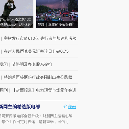
侵”还是“人道危机” 难
撕裂西班牙飞地休达
显影｜瓜农的漫长等待
｜
宇树发行市值610亿 先行者的加速和考验
｜
在岸人民币兑美元汇率连日升破6.75
我闻
｜
艾路明及多名股东被拘
｜
特朗普再签两份行政令限制出生公民权
周刊
｜
【封面报道】电力现货市场元年突进
新网主编精选版电邮
样例
新网新闻版电邮全新升级！财新网主编精心编
，每个工作日定时投递，篇篇重磅，可信可
。