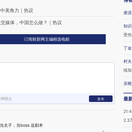
博
待中美角力｜热议
唐涯
社交媒体，中国怎么做？｜热议
知识
受伤
订阅财新网主编精选电邮
丁金
村夫
续加
吴晓
最
新网观点
发布
21:
2.
太子，当boss 这剧本