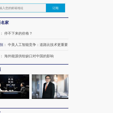
订阅
新名家
：
停不下来的价格？
恒
：
中美人工智能竞争：道路比技术更重要
：
海外能源供给缺口对中国的影响
频