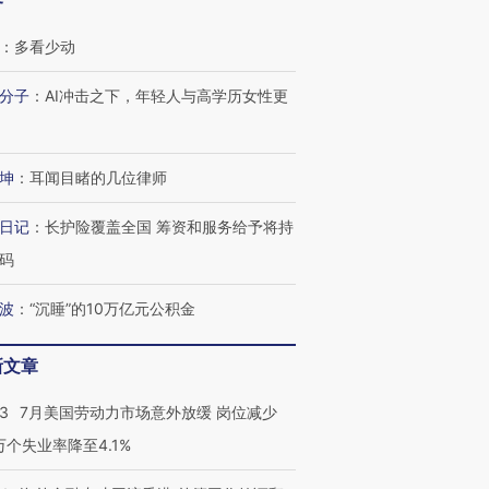
客
：
多看少动
分子
：
AI冲击之下，年轻人与高学历女性更
坤
：
耳闻目睹的几位律师
日记
：
长护险覆盖全国 筹资和服务给予将持
码
波
：
“沉睡”的10万亿元公积金
新文章
43
7月美国劳动力市场意外放缓 岗位减少
3万个失业率降至4.1%