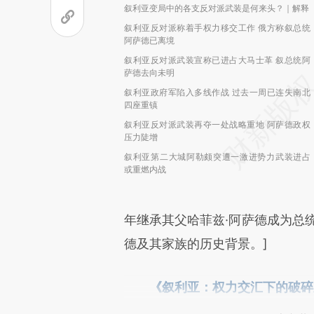
叙利亚变局中的各支反对派武装是何来头？｜解释
叙利亚反对派称着手权力移交工作 俄方称叙总统
阿萨德已离境
叙利亚反对派武装宣称已进占大马士革 叙总统阿
萨德去向未明
叙利亚政府军陷入多线作战 过去一周已连失南北
四座重镇
叙利亚反对派武装再夺一处战略重地 阿萨德政权
压力陡增
叙利亚第二大城阿勒颇突遭一激进势力武装进占
或重燃内战
年继承其父哈菲兹·阿萨德成为总
德及其家族的历史背景。]
《叙利亚：权力交汇下的破碎