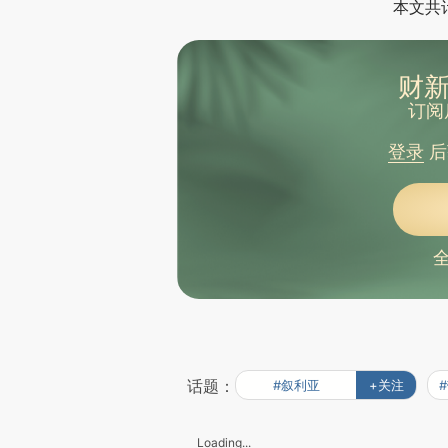
本文共计
财新
订阅
登录
后
话题：
#叙利亚
+关注
Loading...