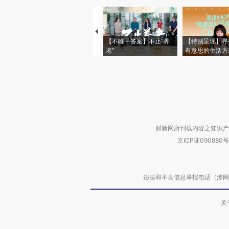
【不唯一答案】不止“养
【特别呈现】寻
老”
有意思的生活方
财新网所刊载内容之知识产
京ICP证090880号
违法和不良信息举报电话（涉网络暴力有
关