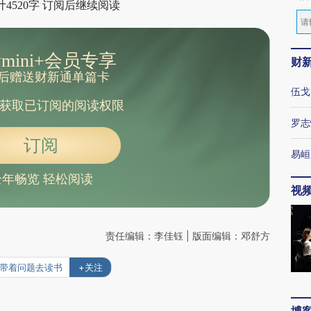
4520字 订阅后继续阅读
mini+会员专享
财
后赠送财新通单篇卡
伍戈
获取已订阅的阅读权限
罗志
订阅
易峘
全年畅览 轻松阅读
视
责任编辑：李佳钰 | 版面编辑：邓舒方
#带着问题去读书
+关注