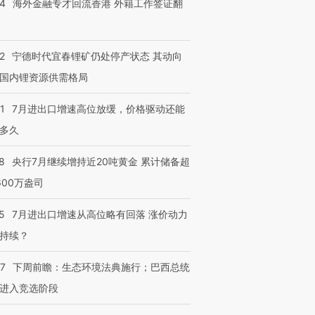
14
海外金融专才回流香港 外籍工作签证翻
2
宁德时代宜春锂矿仍处停产状态 其动向
国内锂资源供需格局
1
7月进出口增速高位放缓，价格驱动还能
多久
8
央行7月继续增持近20吨黄金 累计储备超
600万盎司
5
7月进出口增速从高位略有回落 涨价动力
持续？
跨国走私7万
视线｜被称为“蟑螂”的印
视线｜“入侵”还是“人道危
检体内含3种
度Z世代 用街头抗争将教
机”？难民潮撕裂西班牙
秘鲁纳斯
07
下周前瞻：生态环境法典施行；巴西总统
育部长拱下台
飞地休达
13人遇难
进入竞选阶段