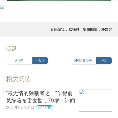
责任编辑：耿铭钟 | 版面编辑：邓舒方
话题：
#讣闻
+关注
#国际奥委会
+关注
相关阅读
“最无情的独裁者之一”乍得前
总统哈布雷去世，79岁｜讣闻
2021年08月31日
APP打开