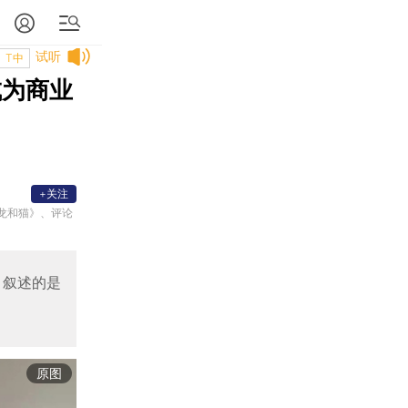
试听
T中
成为商业
+关注
龙和猫》、评论
，叙述的是
原图