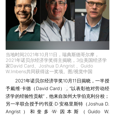
当地时间2021年10月11日，瑞典斯德哥尔摩，
2021年诺贝尔经济学奖得主揭晓，3位美国经济学
家David Card、Joshua D.Angrist 、Guido
W.Imbens共同获得这一奖项。图/视觉中国
2021年诺贝尔经济学奖10月11日揭晓，一半授
予戴维·卡德（David Card），“以表彰他对劳动经
济学的经验性贡献”，他来自加州大学伯克利分校；
另一半联合授予约书亚·D·安格里斯特（Joshua D.
Angrist）和奎多·W·因本斯（Guido W.