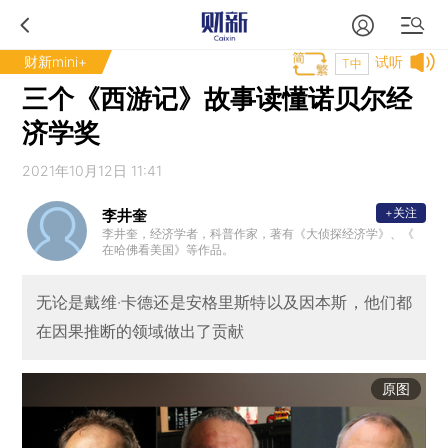
财新mini+
试听
T中
三个《西游记》故事读懂诺贝尔经
济学奖
2021年10月12日 11:41
+关注
李井奎
李井奎，经济学者，科普作家，著有《大侦探经济学》、《
在哈佛看美国》等作品。
无论是戴维·卡德还是安格里斯特以及因本斯，他们都
在因果推断的领域做出了贡献
原图