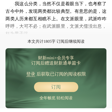
我这么分类，当然不仅是着眼当下，也考察了
古今中外，发现两类都比较典型。有意思的是，这
两类人历来都互相瞧不上。在文派眼里，武派咋咋
呼呼，大可不必；在武派眼里，文派犬儒没出息，
枉为男子汉。
本文共计1805字 订阅后继续阅读
财新mini+会员专享
订阅后赠送财新通单篇卡
登录
后获取已订阅的阅读权限
订阅
全年畅览 轻松阅读