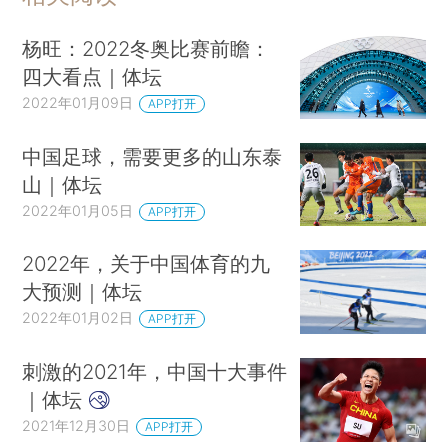
杨旺：2022冬奥比赛前瞻：
四大看点｜体坛
2022年01月09日
APP打开
中国足球，需要更多的山东泰
山｜体坛
2022年01月05日
APP打开
2022年，关于中国体育的九
大预测｜体坛
2022年01月02日
APP打开
刺激的2021年，中国十大事件
｜体坛
2021年12月30日
APP打开