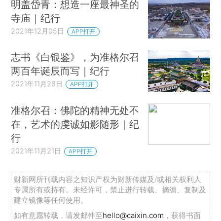
明盖岱青：想造一座最神圣的
寺庙｜纪行
2021年12月05日
APP打开
志书《白银鉴》，为准格尔召
两百年诞辰而写｜纪行
2021年11月28日
APP打开
准格尔召：佛陀的精神无处不
在，艺术的虔诚如影随形｜纪
行
2021年11月21日
APP打开
财新网所刊载内容之知识产权为财新传媒及/或相关权利人
专属所有或持有。未经许可，禁止进行转载、摘编、复制及
建立镜像等任何使用。
如有意愿转载，请发邮件至
hello@caixin.com
，获得书面