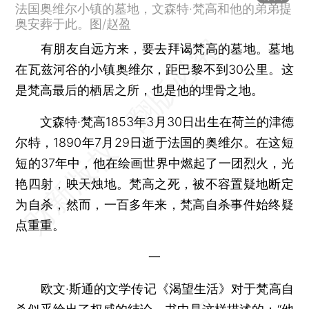
法国奥维尔小镇的墓地，文森特·梵高和他的弟弟提
奥安葬于此。图/赵盈
有朋友自远方来，要去拜谒梵高的墓地。墓地
在瓦兹河谷的小镇奥维尔，距巴黎不到30公里。这
是梵高最后的栖居之所，也是他的埋骨之地。
文森特·梵高1853年3月30日出生在荷兰的津德
尔特，1890年7月29日逝于法国的奥维尔。在这短
短的37年中，他在绘画世界中燃起了一团烈火，光
艳四射，映天烛地。梵高之死，被不容置疑地断定
为自杀，然而，一百多年来，梵高自杀事件始终疑
点重重。
一
欧文·斯通的文学传记《渴望生活》对于梵高自