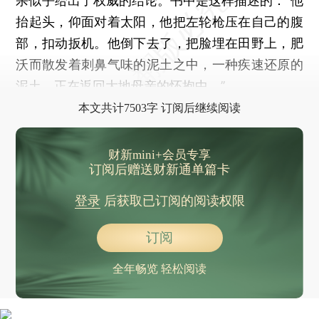
杀似乎给出了权威的结论。书中是这样描述的：“他
抬起头，仰面对着太阳，他把左轮枪压在自己的腹
部，扣动扳机。他倒下去了，把脸埋在田野上，肥
沃而散发着刺鼻气味的泥土之中，一种疾速还原的
泥土，正在返回大地母亲的怀抱中。”
本文共计7503字 订阅后继续阅读
财新mini+会员专享
订阅后赠送财新通单篇卡
登录
后获取已订阅的阅读权限
订阅
全年畅览 轻松阅读