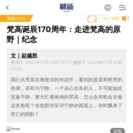
财新mini+
试听
T中
梵高诞辰170周年：走进梵高的原
野｜纪念
文｜赵越胜
发布于 2022年01月25日 07:57 更新于 2023年03月30日
10:25
我们从梵高在奥维尔的作品中，看到的是柔和明亮的
色调，祥和与宁静。一个决心自杀的人，不可能如此
安逸平静。整天忙着画画的梵高，怎么会有机会去偷
这支枪呢？在他那些安详宁静的画面上，何时飘来了
死亡的阴影？
原图