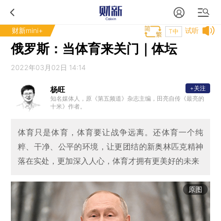
财新mini+
试听
T中
俄罗斯：当体育来关门｜体坛
2022年03月02日 14:14
+关注
杨旺
知名媒体人，原《第五频道》杂志主编，田亮自传《最亮的
十米》作者。
体育只是体育，体育要让战争远离。还体育一个纯
粹、干净、公平的环境，让更团结的新奥林匹克精神
落在实处，更加深入人心，体育才拥有更美好的未来
原图