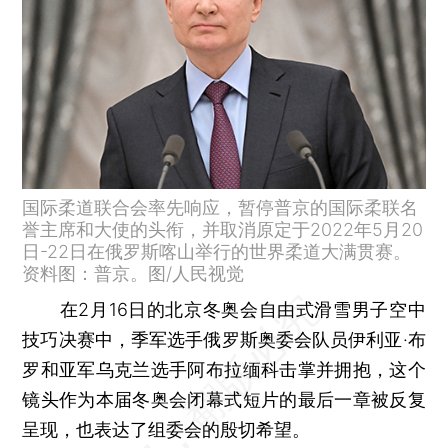
国际柔道联合会率先响应，暂停普京的国际柔联名
誉主席和大使的头衔，并取消原定于2022年5月20
日-22日在俄罗斯喀山举行的世界柔道大满贯赛。
资料图：普京。图/人民视觉
在2月16日的北京冬奥会自由式滑雪男子空中
技巧决赛中，季军选手俄罗斯奥委会队员伊利亚·布
罗和亚军乌克兰选手阿布拉缅科击掌并拥抱，这个
镜头作为本届冬奥会闭幕式短片的最后一章被反复
呈现，也表达了组委会的殷切希望。