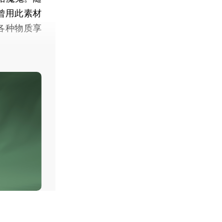
e）曾用此素材
各种物质享