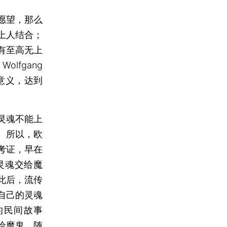
愿望，那么
上人结合；
有至高无上
olfgang
大意义，达到
灵魂不能上
。所以，欧
考证，早在
灵魂交给魔
此后，流传
自己的灵魂
的民间故事
给魔鬼。随