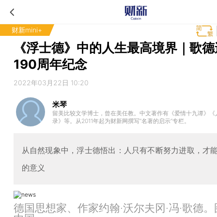
财新mini+
《浮士德》中的人生最高境界｜歌德
190周年纪念
2022年03月22日 10:20
米琴
留美比较文学博士，曾在美任教。中文著作有《爱情十九谭》《
录》等。从2011年起为财新网撰写“名著的启示”专栏。
从自然现象中，浮士德悟出：人只有不断努力进取，才
的意义
德国思想家、作家约翰·沃尔夫冈·冯·歌德。