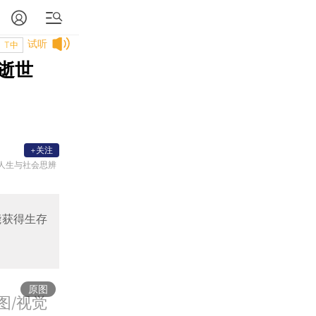
试听
T中
逝世
+关注
人生与社会思辨
能获得生存
原图
图/视觉