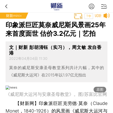
财新mini+
试听
T中
印象派巨匠莫奈威尼斯风景画25年
来首度面世 估价3.2亿元｜艺拍
文｜财新 彭胡清钰（实习），周文敏 发自香
港
2022年04月04日 11:30
莫奈的威尼斯安康圣母教堂系列共计六幅，其中的
《威尼斯大运河》在2015年以1.97亿元拍出
原图
《威尼斯大运河与安康圣母教堂》。图/苏富比官网
【财新网】
印象派巨匠克劳德·莫奈（Claude
Monet，1840-1926）的风景画《威尼斯大运河与