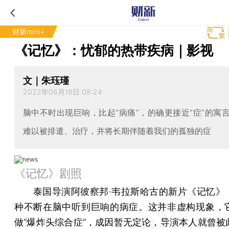
财新mini+
《记忆》：忧郁的热带疾病｜影视
文｜朱珏瑾
2022年06月18日 08:24
脑中不时出现巨响，比起“病痛”，的确更接近“症”的寓
难以被排遣、治疗，并将长期伴随着我们的孤独的症
《记忆》剧照
泰国导演阿彼察邦·韦拉斯哈古的新片《记忆》
种不断在脑中听到巨响的病症。这并非虚构现象，
做“爆炸头综合症”，成因暂无定论，导演本人就曾被