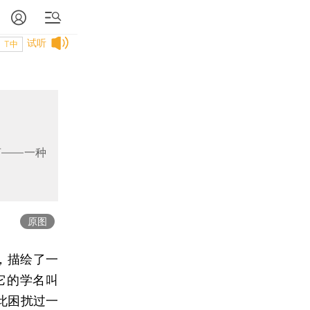
试听
T中
言——一种
原图
，描绘了一
它的学名叫
此困扰过一