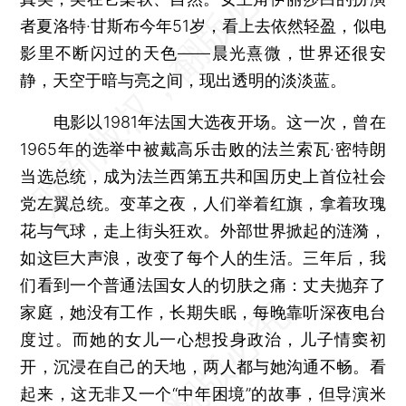
者夏洛特·甘斯布今年51岁，看上去依然轻盈，似电
影里不断闪过的天色——晨光熹微，世界还很安
静，天空于暗与亮之间，现出透明的淡淡蓝。
电影以1981年法国大选夜开场。这一次，曾在
1965年的选举中被戴高乐击败的法兰索瓦·密特朗
当选总统，成为法兰西第五共和国历史上首位社会
党左翼总统。变革之夜，人们举着红旗，拿着玫瑰
花与气球，走上街头狂欢。外部世界掀起的涟漪，
如这巨大声浪，改变了每个人的生活。三年后，我
们看到一个普通法国女人的切肤之痛：丈夫抛弃了
家庭，她没有工作，长期失眠，每晚靠听深夜电台
度过。而她的女儿一心想投身政治，儿子情窦初
开，沉浸在自己的天地，两人都与她沟通不畅。看
起来，这无非又一个“中年困境”的故事，但导演米