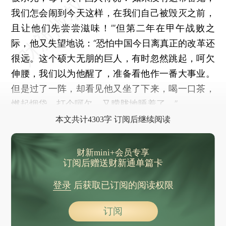
我们怎会闹到今天这样，在我们自己被毁灭之前，
且让他们先尝尝滋味！’”但第二年在甲午战败之
际，他又失望地说：“恐怕中国今日离真正的改革还
很远。这个硕大无朋的巨人，有时忽然跳起，呵欠
伸腰，我们以为他醒了，准备看他作一番大事业。
但是过了一阵，却看见他又坐了下来，喝一口茶，
燃起烟袋，打个呵欠，又朦胧地睡着了。”
本文共计4303字 订阅后继续阅读
财新mini+会员专享
订阅后赠送财新通单篇卡
登录
后获取已订阅的阅读权限
订阅