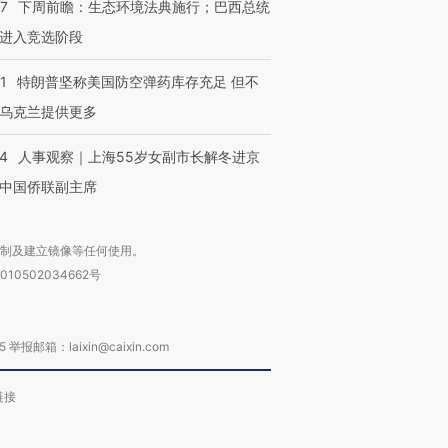
07
下周前瞻：生态环境法典施行；巴西总统
进入竞选阶段
1
特朗普坚称美国防空弹药库存充足 但不
乌克兰提供更多
24
人事观察｜上海55岁女副市长解冬进京
中国侨联副主席
复制及建立镜像等任何使用。
010502034662号
箱：laixin@caixin.com
链接