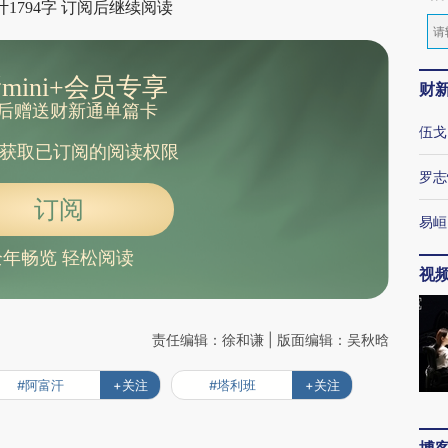
1794字 订阅后继续阅读
mini+会员专享
财
后赠送财新通单篇卡
伍戈
获取已订阅的阅读权限
罗志
订阅
易峘
全年畅览 轻松阅读
视
责任编辑：徐和谦 | 版面编辑：吴秋晗
#阿富汗
+关注
#塔利班
+关注