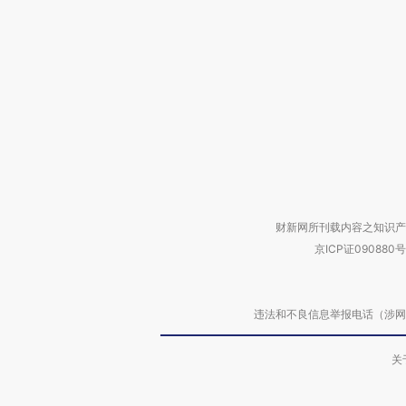
财新网所刊载内容之知识产
京ICP证090880号
违法和不良信息举报电话（涉网络暴力有
关