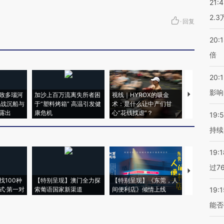
21:
2.
·
回复
20:
倍
20:1
影响
致多瑙河
加沙上百万流离失所者困
视线｜HYROX的吸金
马航飞行员
二战沉船与
于“塑料烤箱” 高温引发健
术：是什么让中产们甘
粒摇头丸 尿
露出
康危机
心“花钱找虐”？
毒品
19:5
持续
19:1
过7
【推广】走
找100种
【特别呈现】澳门全力探
【特别呈现】《东莞，人
会，让数智科
式·第一对
索葡语国家新渠道
间便利店》倾情上线
业
19:1
能否