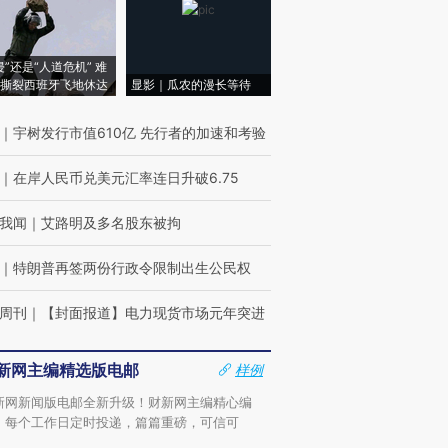
侵”还是“人道危机” 难
撕裂西班牙飞地休达
显影｜瓜农的漫长等待
｜
宇树发行市值610亿 先行者的加速和考验
｜
在岸人民币兑美元汇率连日升破6.75
我闻
｜
艾路明及多名股东被拘
｜
特朗普再签两份行政令限制出生公民权
周刊
｜
【封面报道】电力现货市场元年突进
新网主编精选版电邮
样例
新网新闻版电邮全新升级！财新网主编精心编
，每个工作日定时投递，篇篇重磅，可信可
。