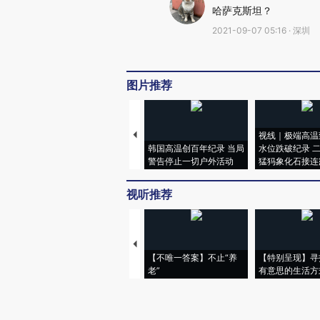
哈萨克斯坦？
2021-09-07 05:16 · 深圳
图片推荐
视线｜极端高温
韩国高温创百年纪录 当局
水位跌破纪录 
警告停止一切户外活动
猛犸象化石接连
视听推荐
【不唯一答案】不止“养
【特别呈现】寻
老”
有意思的生活方