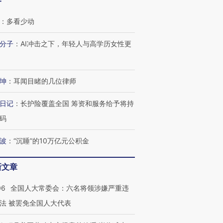
客
：
多看少动
分子
：
AI冲击之下，年轻人与高学历女性更
坤
：
耳闻目睹的几位律师
日记
：
长护险覆盖全国 筹资和服务给予将持
码
波
：
“沉睡”的10万亿元公积金
新文章
06
全国人大常委会：六名将领涉嫌严重违
法 被罢免全国人大代表