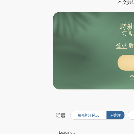
本文共计
财新
订阅
登录
后
话题：
#阿富汗风云
+关注
Loading...