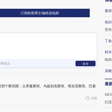
博
唐涯
订阅财新网主编精选电邮
知识
受伤
丁金
村夫
续加
新网观点
发布
吴晓
最
道不是四个斯坦国：土库曼斯坦、乌兹别克斯坦、塔吉克斯坦、巴基
08:
·
回复
纪违