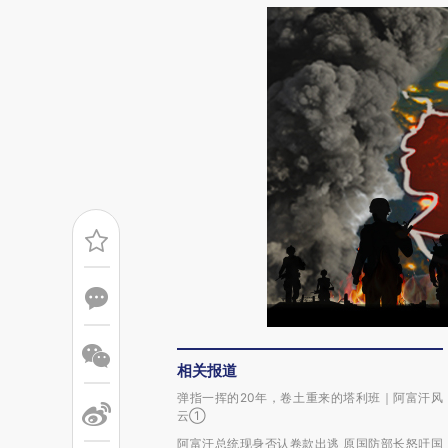
相关报道
弹指一挥的20年，卷土重来的塔利班｜阿富汗风
云①
阿富汗总统现身否认卷款出逃 原国防部长怒吁国