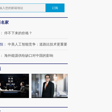
订阅
新名家
：
停不下来的价格？
恒
：
中美人工智能竞争：道路比技术更重要
：
海外能源供给缺口对中国的影响
频