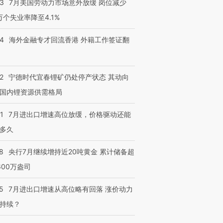
43
7月美国劳动力市场意外放缓 岗位减少
3万个失业率降至4.1%
14
海外金融专才回流香港 外籍工作签证翻
2
宁德时代宜春锂矿仍处停产状态 其动向
国内锂资源供需格局
跨国走私7万
视线｜被称为“蟑螂”的印
视线｜“入侵”还是“人道危
检体内含3种
度Z世代 用街头抗争将教
机”？难民潮撕裂西班牙
秘鲁纳斯
育部长拱下台
飞地休达
13人遇难
1
7月进出口增速高位放缓，价格驱动还能
多久
8
央行7月继续增持近20吨黄金 累计储备超
600万盎司
进第四届链博
【商旅对话】华住集团
技“链”接产
【特别呈现】寻找100种
CFO：不靠规模取胜，华
【特别呈
5
7月进出口增速从高位略有回落 涨价动力
有意思的生活方式·第三对
住三大增长引擎是什么？
有意思的
持续？