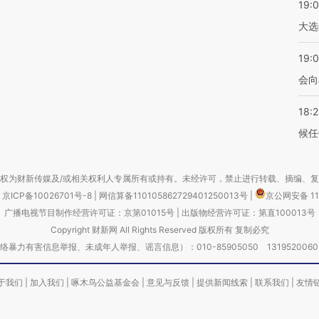
19:
大选
19:0
会向
18:
候任
权为财新传媒及/或相关权利人专属所有或持有。未经许可，禁止进行转载、摘编、
京ICP备10026701号-8
|
网信算备110105862729401250013号
|
京公网安备 11
广播电视节目制作经营许可证：京第01015号
|
出版物经营许可证：第直100013号
Copyright 财新网 All Rights Reserved 版权所有 复制必究
害信息举报、未成年人举报、谣言信息）：010-85905050 13195200605 举报邮
于我们
|
加入我们
|
啄木鸟公益基金会
|
意见与反馈
|
提供新闻线索
|
联系我们
|
友情