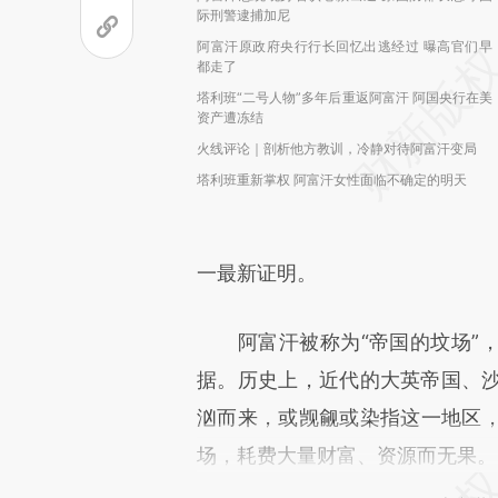
际刑警逮捕加尼
阿富汗原政府央行行长回忆出逃经过 曝高官们早
都走了
塔利班“二号人物”多年后重返阿富汗 阿国央行在美
资产遭冻结
火线评论｜剖析他方教训，冷静对待阿富汗变局
塔利班重新掌权 阿富汗女性面临不确定的明天
一最新证明。
阿富汗被称为“帝国的坟场”，
据。历史上，近代的大英帝国、沙
汹而来，或觊觎或染指这一地区
场，耗费大量财富、资源而无果。