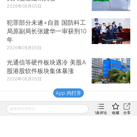
2026年08月05日
犯罪部分未遂+自首 国防科工
局原副局长张建华一审获刑10
年
2026年08月05日
光通信等硬件板块遇冷 美股A
股港股软件板块集体暴涨
2026年08月05日
App 内打开
财新移动
发表评论得积分
1
条评论
收藏
分享
财新
财新周刊
Caixin