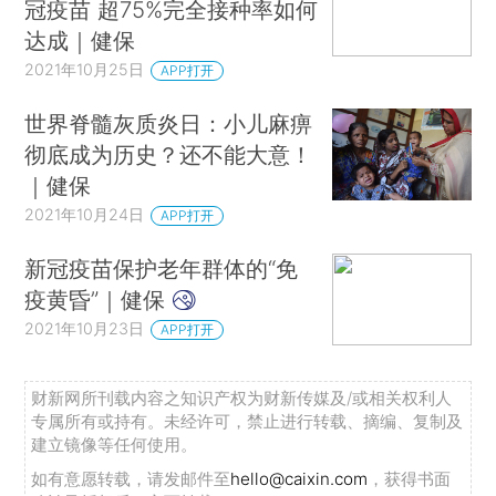
冠疫苗 超75%完全接种率如何
达成｜健保
2021年10月25日
APP打开
世界脊髓灰质炎日：小儿麻痹
彻底成为历史？还不能大意！
｜健保
2021年10月24日
APP打开
新冠疫苗保护老年群体的“免
疫黄昏”｜健保
2021年10月23日
APP打开
财新网所刊载内容之知识产权为财新传媒及/或相关权利人
专属所有或持有。未经许可，禁止进行转载、摘编、复制及
建立镜像等任何使用。
如有意愿转载，请发邮件至
hello@caixin.com
，获得书面