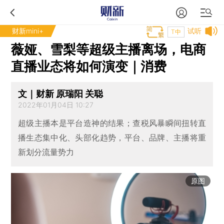
财新mini+
试听
T中
薇娅、雪梨等超级主播离场，电商
直播业态将如何演变｜消费
文｜财新 原瑞阳 关聪
2022年01月04日 10:27
超级主播本是平台造神的结果；查税风暴瞬间扭转直
播生态集中化、头部化趋势，平台、品牌、主播将重
新划分流量势力
原图