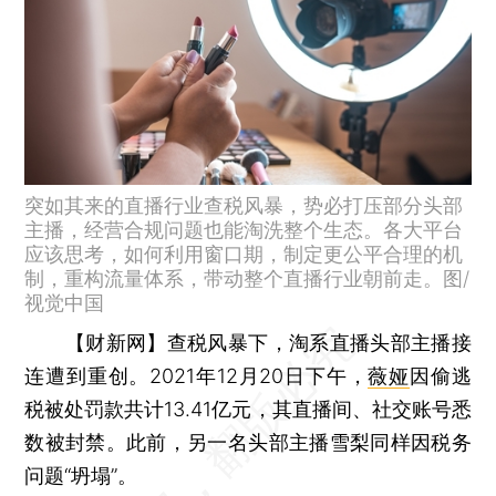
突如其来的直播行业查税风暴，势必打压部分头部
主播，经营合规问题也能淘洗整个生态。各大平台
应该思考，如何利用窗口期，制定更公平合理的机
制，重构流量体系，带动整个直播行业朝前走。图/
视觉中国
【财新网】
查税风暴下，淘系直播头部主播接
连遭到重创。2021年12月20日下午，
薇娅
因偷逃
税被处罚款共计13.41亿元，其直播间、社交账号悉
数被封禁。此前，另一名头部主播雪梨同样因税务
问题“坍塌”。