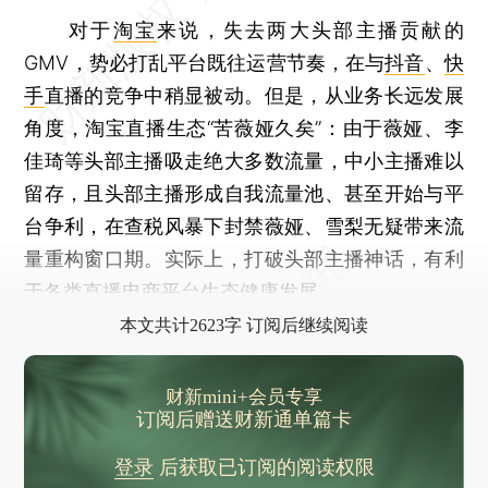
对于
淘宝
来说，失去两大头部主播贡献的
GMV，势必打乱平台既往运营节奏，在与
抖音
、
快
手
直播的竞争中稍显被动。但是，从业务长远发展
角度，淘宝直播生态“苦薇娅久矣”：由于薇娅、李
佳琦等头部主播吸走绝大多数流量，中小主播难以
留存，且头部主播形成自我流量池、甚至开始与平
台争利，在查税风暴下封禁薇娅、雪梨无疑带来流
量重构窗口期。实际上，打破头部主播神话，有利
于各类直播电商平台生态健康发展。
本文共计2623字 订阅后继续阅读
财新mini+会员专享
订阅后赠送财新通单篇卡
登录
后获取已订阅的阅读权限