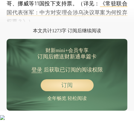
哥、挪威等11国投下支持票。（详见：
《常驻联合
国代表张军：中方对安理会涉乌决议草案为何投弃
权票？》
）
本文共计1273字 订阅后继续阅读
财新mini+会员专享
订阅后赠送财新通单篇卡
登录
后获取已订阅的阅读权限
订阅
全年畅览 轻松阅读