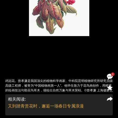
0
鸡冠花。曾孝濂是我国顶尖的植物科学画家、中科院昆明植物研究所研究员级
高级工程师，被誉为“中国植物画第一人”。他毕生致力于花鸟画创作，用精湛
的绘画技法勾勒花鸟草木，描绘出自然万象与草木荣枯。©曾孝濂 上海摄影艺
术中心供图
相关阅读:
责任编辑：陈婉婷 | 版面编辑：邓舒方
又到踏青赏花时，邂逅一场春日专属浪漫