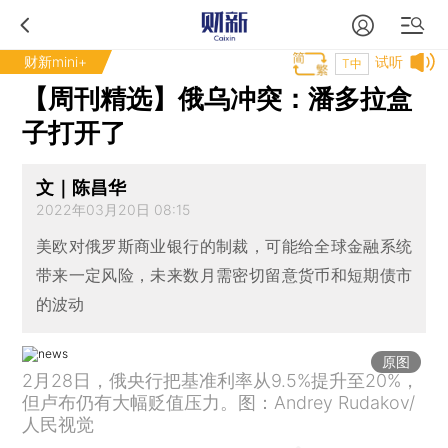
财新mini+
试听
T中
【周刊精选】俄乌冲突：潘多拉盒
子打开了
文｜陈昌华
2022年03月20日 08:15
美欧对俄罗斯商业银行的制裁，可能给全球金融系统
带来一定风险，未来数月需密切留意货币和短期债市
的波动
原图
2月28日，俄央行把基准利率从9.5%提升至20%，
但卢布仍有大幅贬值压力。图：Andrey Rudakov/
人民视觉