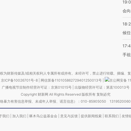
19:0
会向
18:
候任
17:
手祖
权为财新传媒及/或相关权利人专属所有或持有。未经许可，禁止进行转载、摘编、
京ICP备10026701号-8
|
网信算备110105862729401250013号
|
京公网安备 11
广播电视节目制作经营许可证：京第01015号
|
出版物经营许可证：第直100013号
Copyright 财新网 All Rights Reserved 版权所有 复制必究
害信息举报、未成年人举报、谣言信息）：010-85905050 13195200605 举报邮
于我们
|
加入我们
|
啄木鸟公益基金会
|
意见与反馈
|
提供新闻线索
|
联系我们
|
友情