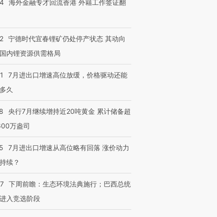
14
海外金融专才回流香港 外籍工作签证翻
2
宁德时代宜春锂矿仍处停产状态 其动向
国内锂资源供需格局
1
7月进出口增速高位放缓，价格驱动还能
多久
8
央行7月继续增持近20吨黄金 累计储备超
600万盎司
5
7月进出口增速从高位略有回落 涨价动力
持续？
07
下周前瞻：生态环境法典施行；巴西总统
进入竞选阶段