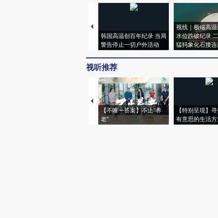
视线｜极端高温
韩国高温创百年纪录 当局
水位跌破纪录 
警告停止一切户外活动
猛犸象化石接连
视听推荐
【不唯一答案】不止“养
【特别呈现】寻
老”
有意思的生活方