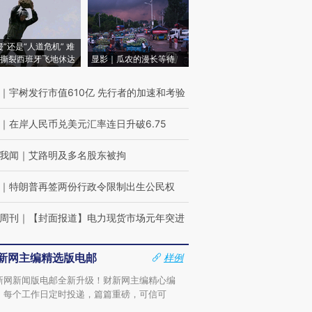
侵”还是“人道危机” 难
撕裂西班牙飞地休达
显影｜瓜农的漫长等待
｜
宇树发行市值610亿 先行者的加速和考验
｜
在岸人民币兑美元汇率连日升破6.75
我闻
｜
艾路明及多名股东被拘
｜
特朗普再签两份行政令限制出生公民权
周刊
｜
【封面报道】电力现货市场元年突进
新网主编精选版电邮
样例
新网新闻版电邮全新升级！财新网主编精心编
，每个工作日定时投递，篇篇重磅，可信可
。