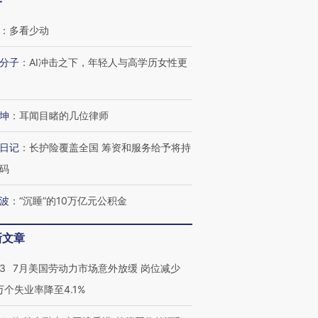
客
：
多看少动
跨国走私7万
视线｜被称为“蟑螂”的印
视线｜“入侵”还是“人道危
检体内含3种
度Z世代 用街头抗争将教
机”？难民潮撕裂西班牙
秘鲁纳斯
分子
：
AI冲击之下，年轻人与高学历女性更
育部长拱下台
飞地休达
13人遇难
坤
：
耳闻目睹的几位律师
日记
：
长护险覆盖全国 筹资和服务给予将持
进第四届链博
【商旅对话】华住集团
技“链”接产
【特别呈现】寻找100种
CFO：不靠规模取胜，华
【特别呈
码
有意思的生活方式·第三对
住三大增长引擎是什么？
有意思的
波
：
“沉睡”的10万亿元公积金
新文章
43
7月美国劳动力市场意外放缓 岗位减少
3万个失业率降至4.1%