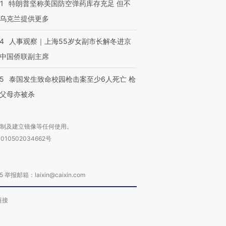
1
特朗普坚称美国防空弹药库存充足 但不
乌克兰提供更多
24
人事观察｜上海55岁女副市长解冬进京
中国侨联副主席
45
泰国发生致命校园枪击案至少6人死亡 枪
父母亦被杀
复制及建立镜像等任何使用。
010502034662号
箱：laixin@caixin.com
链接