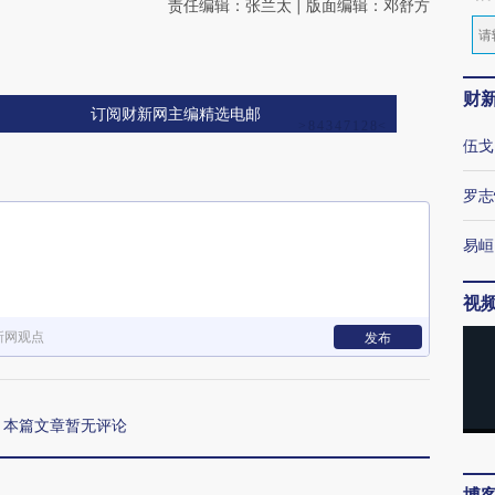
责任编辑：张兰太 | 版面编辑：邓舒方
财
订阅财新网主编精选电邮
伍戈
罗志
易峘
视
新网观点
发布
本篇文章暂无评论