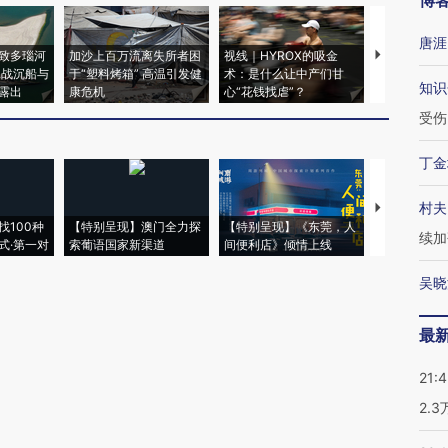
博
唐涯
致多瑙河
加沙上百万流离失所者困
视线｜HYROX的吸金
马航飞行员
二战沉船与
于“塑料烤箱” 高温引发健
术：是什么让中产们甘
粒摇头丸 尿
知识
露出
康危机
心“花钱找虐”？
毒品
受伤
丁金
村夫
【推广】走
找100种
【特别呈现】澳门全力探
【特别呈现】《东莞，人
会，让数智科
续加
式·第一对
索葡语国家新渠道
间便利店》倾情上线
业
吴晓
最
21:
2.