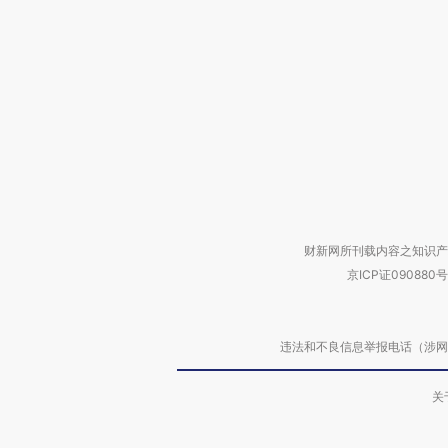
财新网所刊载内容之知识产
京ICP证090880号
违法和不良信息举报电话（涉网络暴力有
关