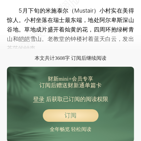
5月下旬的米施泰尔（Mustair）小村实在美得
惊人。小村坐落在瑞士最东端，地处阿尔卑斯深山
谷地。草地成片盛开着灿黄的花，四周环抱绿树青
山和皑皑雪山。老教堂的钟楼衬着蓝天白云，发出
苍茫的钟声。
本文共计3608字 订阅后继续阅读
财新mini+会员专享
订阅后赠送财新通单篇卡
登录
后获取已订阅的阅读权限
订阅
全年畅览 轻松阅读