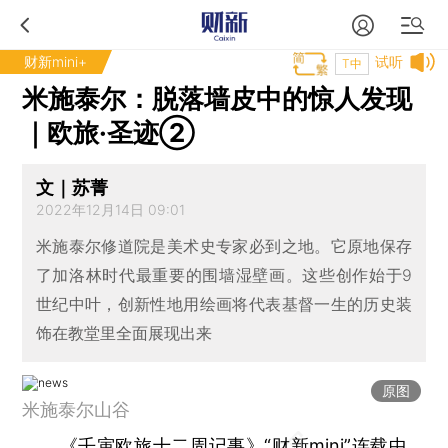
财新mini+
试听
T中
米施泰尔：脱落墙皮中的惊人发现
｜欧旅·圣迹②
文｜苏菁
2022年12月14日 09:01
米施泰尔修道院是美术史专家必到之地。它原地保存
了加洛林时代最重要的围墙湿壁画。这些创作始于9
世纪中叶，创新性地用绘画将代表基督一生的历史装
饰在教堂里全面展现出来
原图
米施泰尔山谷
《壬寅欧旅十二周记事》“财新mini”连载中，