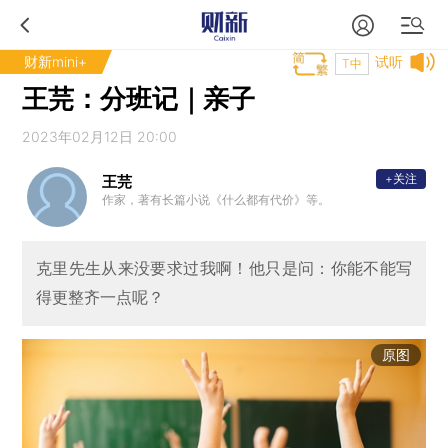
财新mini+
试听
T中
王芫：分班记｜亲子
2023年02月12日 20:00
+关注
王芫
作家，著有长篇小说《什么都有代价》等。
克里先生从来没要求过我啊！他只是问：你能不能写
得更整齐一点呢？
原图