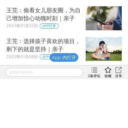
王芫：偷看女儿朋友圈，为自
己增加惊心动魄时刻｜亲子
2023年01月22日
APP打开
王芫：选择孩子喜欢的项目，
剩下的就是坚持｜亲子
2023年01月08日
APP打开
App 内打开
王芫：学习是一件卑微的事｜
发表评论得积分
0
条评论
收藏
分享
亲子
2023年01月01日
APP打开
王芫：看一场PG级的电影｜
亲子
2022年12月18日
APP打开