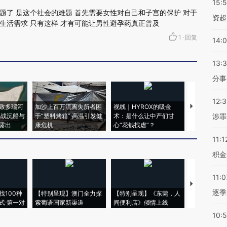
15:
题了 是这个社会的难题 首先需要女性对自己和子宫的保护 对于
资超
生活需求 只有这样 才有可能让男性避孕药真正普及
1
·
回复
14:
13:
分事
12:
致多瑙河
加沙上百万流离失所者困
视线｜HYROX的吸金
马航飞行员
二战沉船与
于“塑料烤箱” 高温引发健
术：是什么让中产们甘
粒摇头丸 尿
涉罪
露出
康危机
心“花钱找虐”？
毒品
11:1
积金
11:0
【推广】走
逐季
找100种
【特别呈现】澳门全力探
【特别呈现】《东莞，人
会，让数智科
式·第一对
索葡语国家新渠道
间便利店》倾情上线
业
10: