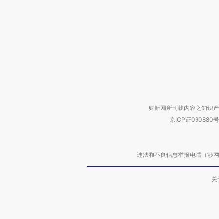
财新网所刊载内容之知识产
京ICP证090880号
违法和不良信息举报电话（涉网络暴力有
关