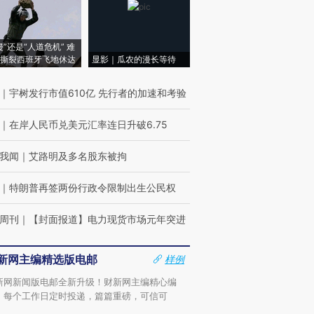
侵”还是“人道危机” 难
撕裂西班牙飞地休达
显影｜瓜农的漫长等待
｜
宇树发行市值610亿 先行者的加速和考验
｜
在岸人民币兑美元汇率连日升破6.75
我闻
｜
艾路明及多名股东被拘
｜
特朗普再签两份行政令限制出生公民权
周刊
｜
【封面报道】电力现货市场元年突进
新网主编精选版电邮
样例
新网新闻版电邮全新升级！财新网主编精心编
，每个工作日定时投递，篇篇重磅，可信可
。