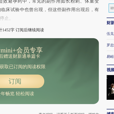
短效避孕药中，常见的副作用如长粉刺、体重变
的临床试验中也曾出现，但这些副作用出现后，有
停止。
财
1452字 订阅后继续阅读
伍戈
罗志
mini+会员专享
后赠送财新通单篇卡
易峘
获取已订阅的阅读权限
视
订阅
全年畅览 轻松阅读