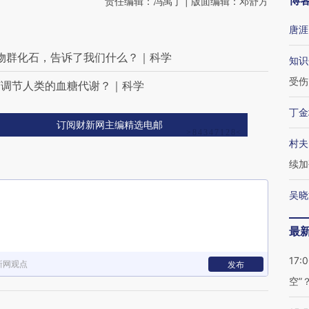
博
责任编辑：冯禹丁 | 版面编辑：邓舒方
唐涯
生物群化石，告诉了我们什么？｜科学
知识
受伤
何调节人类的血糖代谢？｜科学
丁金
订阅财新网主编精选电邮
村夫
续加
吴晓
最
17:
新网观点
发布
空”