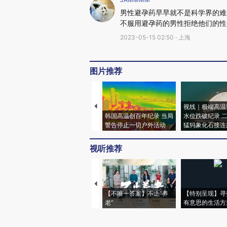
男性避孕药早早就不是科学界的难
不服用避孕药的男性拒绝他们的性
2023-05-15 02:50 · 上海
图片推荐
视线｜极端高温
韩国高温创百年纪录 当局
水位跌破纪录 
警告停止一切户外活动
猛犸象化石接连
视听推荐
【不唯一答案】不止“养
【特别呈现】寻
老”
有意思的生活方