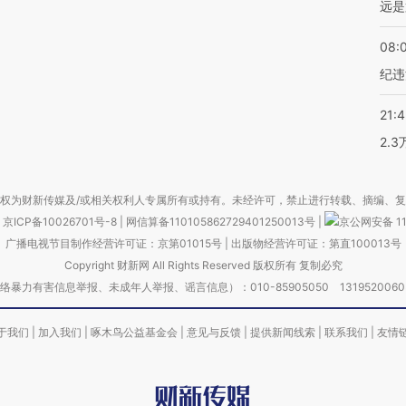
远是
08:
纪违
21:
2.
权为财新传媒及/或相关权利人专属所有或持有。未经许可，禁止进行转载、摘编、
京ICP备10026701号-8
|
网信算备110105862729401250013号
|
京公网安备 11
广播电视节目制作经营许可证：京第01015号
|
出版物经营许可证：第直100013号
Copyright 财新网 All Rights Reserved 版权所有 复制必究
害信息举报、未成年人举报、谣言信息）：010-85905050 13195200605 举报邮
于我们
|
加入我们
|
啄木鸟公益基金会
|
意见与反馈
|
提供新闻线索
|
联系我们
|
友情