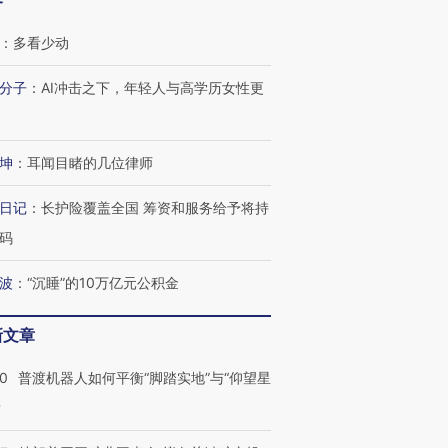
客
：
多看少动
分子
：
AI冲击之下，年轻人与高学历女性更
坤
：
耳闻目睹的几位律师
日记
：
长护险覆盖全国 筹资和服务给予将持
码
波
：
“沉睡”的10万亿元公积金
新文章
00
普渡机器人如何平衡“脚踏实地”与“仰望星
？