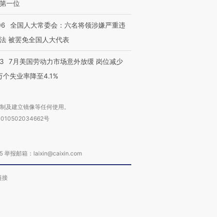
第一位
06
全国人大常委会：六名将领涉嫌严重违
法 被罢免全国人大代表
43
7月美国劳动力市场意外放缓 岗位减少
3万个失业率降至4.1%
复制及建立镜像等任何使用。
010502034662号
箱：laixin@caixin.com
链接