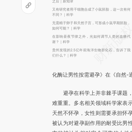
之后｜新知录
又有研究者用干细胞合成了小鼠胚胎，这一次有何
不同？｜科学
无需精子卵子和天然子宫，可形成小鼠早期胚胎，
如何可能？｜科学
在影响昼夜节律之外，光如何调节人类的血糖代
谢？｜科学
贵州发现的2.5亿年前海洋生物群化石，告诉了我
们什么？｜科学
化酶让男性按需避孕》在《自然-
避孕在科学上并非棘手课题，
难重重。多名相关领域科学家表
天然不怀孕，女性则需要承担怀
被认为对避孕副作用的耐受比男