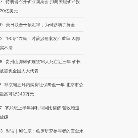
57
特朗普召开矿业圆桌会 拟向关键矿产投
20亿美元
09
美日联合干预汇率，为何影响了黄金
32
“90后”农民工讨薪涉刑案发回重审 因部
实不清
36
贵州山脚树矿难致16人死亡近三年 矿长
跨国走私7万
视线｜被称为“蟑螂”的印
视线｜“入侵”还是“人道危
检体内含3种
被罢免全国人大代表
度Z世代 用街头抗争将教
机”？难民潮撕裂西班牙
秘鲁纳斯
育部长拱下台
飞地休达
13人遇难
2
非京籍五环内购房社保降至一年 北京市公
最高可贷340万元
7
寒武纪上半年净利润同比翻倍 营收增速
进第四届链博
【商旅对话】华住集团
放缓
技“链”接产
【特别呈现】寻找100种
CFO：不靠规模取胜，华
【特别呈
有意思的生活方式·第三对
住三大增长引擎是什么？
有意思的
53
对话｜邱仁宗：临床研究参与者的安全永