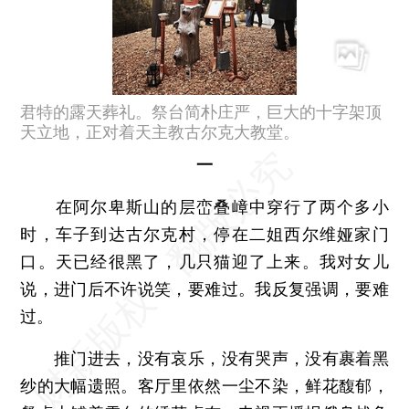
君特的露天葬礼。祭台简朴庄严，巨大的十字架顶
天立地，正对着天主教古尔克大教堂。
一
在阿尔卑斯山的层峦叠嶂中穿行了两个多小
时，车子到达古尔克村，停在二姐西尔维娅家门
口。天已经很黑了，几只猫迎了上来。我对女儿
说，进门后不许说笑，要难过。我反复强调，要难
过。
推门进去，没有哀乐，没有哭声，没有裹着黑
纱的大幅遗照。客厅里依然一尘不染，鲜花馥郁，