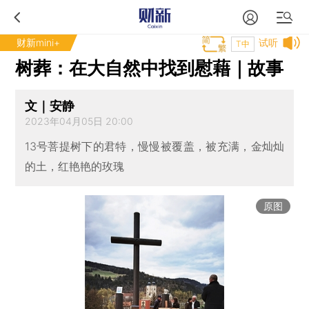
财新mini+
试听
T中
树葬：在大自然中找到慰藉｜故事
文｜安静
2023年04月05日 20:00
13号菩提树下的君特，慢慢被覆盖，被充满，金灿灿
的土，红艳艳的玫瑰
原图