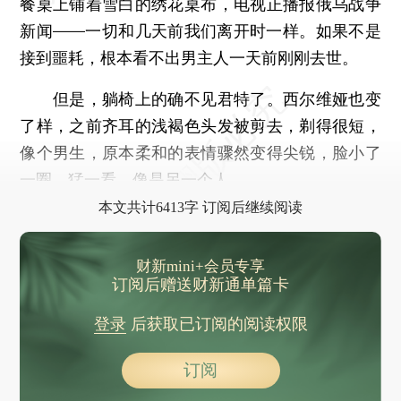
餐桌上铺着雪白的绣花桌布，电视正播报俄乌战争
新闻——一切和几天前我们离开时一样。如果不是
接到噩耗，根本看不出男主人一天前刚刚去世。
但是，躺椅上的确不见君特了。西尔维娅也变
了样，之前齐耳的浅褐色头发被剪去，剃得很短，
像个男生，原本柔和的表情骤然变得尖锐，脸小了
一圈，猛一看，像是另一个人。
本文共计6413字 订阅后继续阅读
财新mini+会员专享
订阅后赠送财新通单篇卡
登录
后获取已订阅的阅读权限
订阅