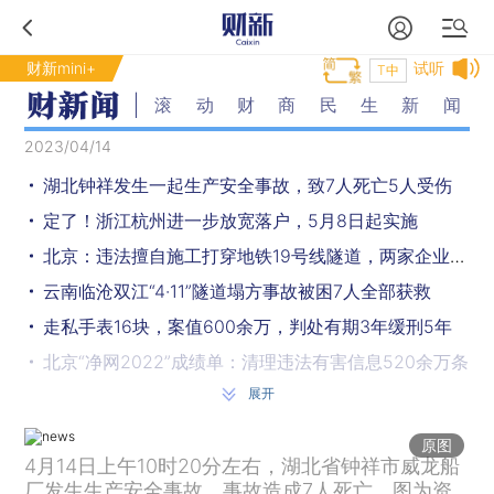
财新mini+
试听
T中
滚动财商民生新闻
2023/04/14
湖北钟祥发生一起生产安全事故，致7人死亡5人受伤
定了！浙江杭州进一步放宽落户，5月8日起实施
北京：违法擅自施工打穿地铁19号线隧道，两家企业共被罚30万元
云南临沧双江“4·11”隧道塌方事故被困7人全部获救
走私手表16块，案值600余万，判处有期3年缓刑5年
北京“净网2022”成绩单：清理违法有害信息520余万条
展开
湖北保康警方破获特大跨境网络赌博案，涉案流水达35亿元
水庆霞获2022金帅奖，张玉宁获2022金球奖
原图
4月14日上午10时20分左右，湖北省钟祥市威龙船
首个红色预警！四川南部局部地区森林火险等级将达极度危险级别
厂发生生产安全事故，事故造成7人死亡。图为资