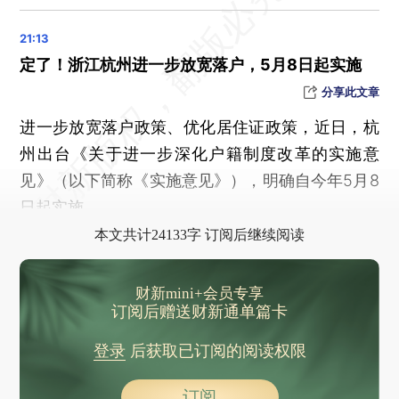
国际货币基金组织总裁：预计今年中国对全球经济增长贡献率约为1/3
杭州钱塘区放宽限购 外地户籍只需1个月社保可购房
定了！浙江杭州进一步放宽落户，5月8日起实施
中央气象台：沙尘暴预警连续7天发布，北京等地沙尘日数已达5天
第133届广交会规模创纪录
分享此文章
全球最大吨位豪华客滚船在广州启航 内装材料实现100%国产化
进一步放宽落户政策、优化居住证政策，近日，杭
沙尘暴蓝色预警：京津冀等地有扬沙浮尘，持续至明早
州出台《关于进一步深化户籍制度改革的实施意
市场监管总局：截至3月底，查处餐饮浪费违法案件2423件
见》（以下简称《实施意见》），明确自今年5月8
日起实施。
一人酒后焚烧杂草引发烟台山火，官方通报
晨读荐闻（国内、国际、市场消息35条）
本文共计24133字 订阅后继续阅读
价格指数持续偏低 通缩来了吗？
核心城市楼市回暖 3月新增居民中长期贷款创历史同期新高
财新mini+会员专享
订阅后赠送财新通单篇卡
滴滴称2025年量产无人驾驶车将接入网约车平台
宝宝树管理层内斗升级 被免职CFO拒绝交权
登录
后获取已订阅的阅读权限
第四范式戴文渊：AI模型大幅度提高app开发效率
订阅