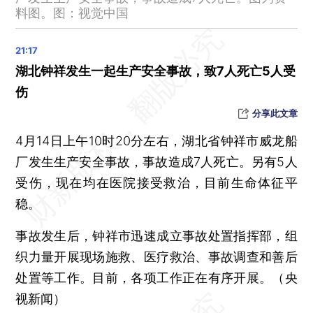
36.74m！白鹤滩“中国芯”再创世界新纪录
料图。图：视觉中国
国航等三大航空公司：3月份旅客周转量涨幅均超100%
三部门：调整矿业权出让收益征收方式
湖北钟祥发生一起生产安全事故，致7人死亡5人受
国家自然资源督察武汉局公开约谈贵州省毕节市
伤
女子火灾现场跳舞蹭流量 已责令下架不当内容并停更7日
分享此文章
自然资源部公开曝光 部分地方仍“毁田造景”
土耳其2月强震已致该国50500人遇难
4月14日上午10时20分左右，湖北省钟祥市威龙船
厂发生生产安全事故，事故造成7人死亡。另有5人
2023年全国中小企业网上百日招聘高校毕业生活动启动
受伤，现在均在医院接受救治，目前生命体征平
京津冀公安机关签署合作协议 加急补换身份证只需一个工作日
稳。
中国驻文莱大使馆：提醒中国公民注意旅行安全
云南玉溪山火：违规用火所致 共投入3300余人开展扑救工作
事故发生后，钟祥市迅速成立事故处置指挥部，组
国家林草局：2023年将建设防火隔离带约850公里
织力量开展现场施救、医疗救治、事故调查和善后
“五一”假期火车票，明天开售
处置等工作。目前，各项工作正在有序开展。（央
中国留学生在英徒步失联，使馆通报
视新闻）