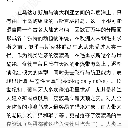
在马达加斯加与澳大利亚之间的印度洋上，只
有由三个岛屿组成的马斯克林群岛。这三个很可能
源自同一个古老大陆的岛屿，因数百万年的分隔而
形成各自独特的动植物系统。在欧洲人来到毛里求
斯之前，似乎马斯克林群岛生态从未受过人类干
扰。作为鸽类近亲的渡渡鸟，在毛里求斯这个与世
隔绝、食物丰富且没有天敌的亚热带海岛上，逐渐
演化出硕大的体型，同时失去飞行与防卫能力，表
现出所谓“生态性天真”（ecologically naïve）。16
世纪初，葡萄牙人多次停泊毛里求斯，尤其是荷兰
人建立殖民点以后，渡渡鸟立遭灭顶之灾。对人全
无防备的渡渡鸟成为最容易的猎杀对象，而人带来
的老鼠、狗、猫和猴子等，更是抢夺了渡渡鸟的生
存资源（鸟蛋都被这些入侵物种吃光了）。人类上