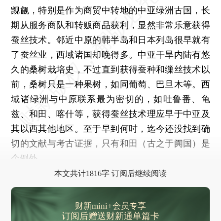
觊觎，特别是作为商贸中转地的中亚绿洲古国，长
期从服务商队和转贩商品获利，显然非常乐意获得
蚕丝技术。邻近中原的韩半岛和日本列岛很早就有
了蚕丝业，西域诸国却晚得多。中亚干旱内陆有悠
久的桑树栽培史，不过直到获得蚕种和缫丝技术以
前，桑树只是一种果树，如同葡萄、巴旦木等。西
域诸绿洲与中原联系最为密切的，如吐鲁番、龟
兹、和田、喀什等，获得蚕丝技术理应早于中亚及
其以西其他地区。至于早到何时，迄今还没找到确
切的文献与考古证据，只有和田（古之于阗国）是
个例外。
本文共计1816字 订阅后继续阅读
财新mini+会员专享
订阅后赠送财新通单篇卡