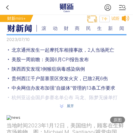
财新mini+
试听
T中
滚动财商民生新闻
2023/07/10
北京通州发生一起摩托车相撞事故，2人当场死亡
美股一周前瞻：美国6月CPI报告发布
陕西西安发现1例猴痘病毒感染病例
贵州西江千户苗寨景区突发火灾，已致2死6伤
中央网信办发布加强“自媒体”管理的13条工作要求
杭州亚运会国乒参赛名单公布 马龙、陈梦无缘单打
展开
广东廉江发生故意伤害案致6死1伤
网传“花34亿给河道贴瓷砖”，郑州通报：部分河道挂贴花岗岩造价约650万元
原图
当地时间2023年1月12日，美国纽约，顾客在生鲜
长征系列火箭发射机会首次公开竞拍 起拍价每公斤8万元
市场购物。图：Michael M. Santiago/视觉中国