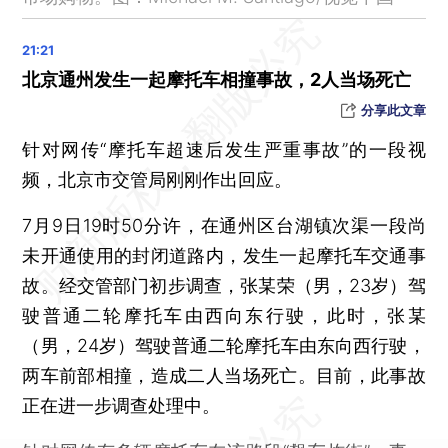
北京：今年有6003人拟取得积分落户资格，最低分109.92分
6月CPI同比持平（0.0%），环比连续五月下降
因出现地面沉降，深圳文锦渡口岸暂停入境客货车通关业务
北京通州发生一起摩托车相撞事故，2人当场死亡
泰国一载有中国游客的巴士发生翻车事故，27人受伤
分享此文章
高温橙色预警：北京东南部等局地可达40℃以上
针对网传“摩托车超速后发生严重事故”的一段视
晨读荐闻（国内、国际、市场消息32条）
频，北京市交管局刚刚作出回应。
阿里发布文生图模型通义万相 拟用于电商等场景
7月9日19时50分许，在通州区台湖镇次渠一段尚
蚂蚁被多家金融监管部门罚款71.23亿元 从此转向常态化监管
未开通使用的封闭道路内，发生一起摩托车交通事
平安银行、邮储银行、人保财险收央行大额罚单
故。经交管部门初步调查，张某荣（男，23岁）驾
香港放宽自住房按揭 1500万港元住房首付款降300万
驶普通二轮摩托车由西向东行驶，此时，张某
（男，24岁）驾驶普通二轮摩托车由东向西行驶，
两车前部相撞，造成二人当场死亡。目前，此事故
正在进一步调查处理中。