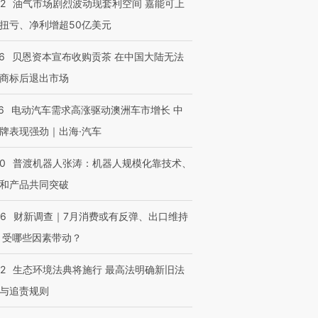
22
油气市场剧烈波动现套利空间 嘉能可上
扭亏、净利增超50亿美元
6
贝恩资本宣布收购贡茶 在中国大陆无法
商标后退出市场
6
电动汽车需求高涨驱动澳洲车市增长 中
牌表现强劲｜出海·汽车
00
普渡机器人张涛：机器人规模化靠技术、
和产品共同突破
56
财新调查｜7月消费或有反弹、出口维持
 受哪些因素带动？
42
生态环境法典将施行 最高法明确新旧法
与追责规则