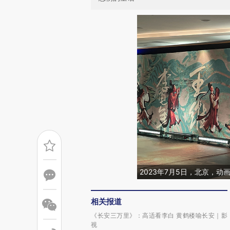
2023年7月5日，北京，
相关报道
《长安三万里》：高适看李白 黄鹤楼喻长安｜影
视