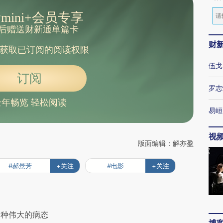
mini+会员专享
后赠送财新通单篇卡
财
获取已订阅的阅读权限
伍戈
订阅
罗志
全年畅览 轻松阅读
易峘
视
版面编辑：解亦盈
#郝景芳
+关注
#电影
+关注
一种伟大的病态