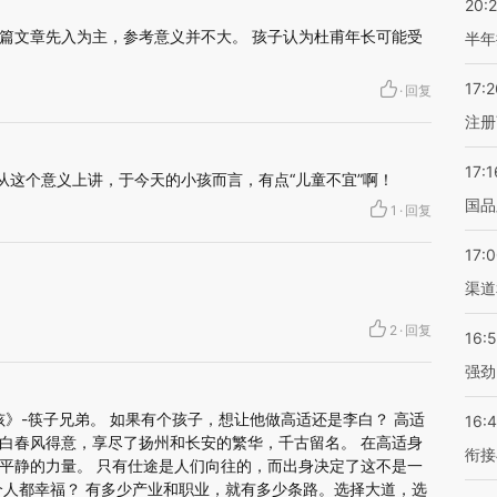
20:
篇文章先入为主，参考意义并不大。 孩子认为杜甫年长可能受
半年
17:2
·
回复
注册
17:1
从这个意义上讲，于今天的小孩而言，有点“儿童不宜”啊！
国品
1
·
回复
17:
渠道
2
·
回复
16:
强劲
孩》-筷子兄弟。 如果有个孩子，想让他做高适还是李白？ 高适
16:
白春风得意，享尽了扬州和长安的繁华，千古留名。 在高适身
衔接
平静的力量。 只有仕途是人们向往的，而出身决定了这不是一
个人都幸福？ 有多少产业和职业，就有多少条路。选择大道，选