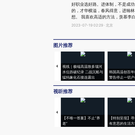
好职业选好路。进体制，不是成功
的，才华横溢，春风得意，进翰林
想。 我喜欢高适的方法，羡慕李
2023-07-19 02:29 · 北京
图片推荐
视线｜极端高温致多瑙河
水位跌破纪录 二战沉船与
韩国高温创百年
猛犸象化石接连露出
警告停止一切户
视听推荐
【不唯一答案】不止“养
【特别呈现】寻
老”
有意思的生活方