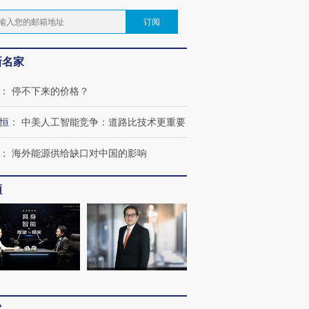
订阅
新名家
：
停不下来的价格？
恒
：
中美人工智能竞争：道路比技术更重要
：
海外能源供给缺口对中国的影响
频