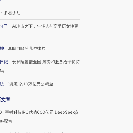
客
：
多看少动
分子
：
AI冲击之下，年轻人与高学历女性更
坤
：
耳闻目睹的几位律师
日记
：
长护险覆盖全国 筹资和服务给予将持
码
波
：
“沉睡”的10万亿元公积金
新文章
0
宇树科技IPO估值600亿元 DeepSeek参
略配售