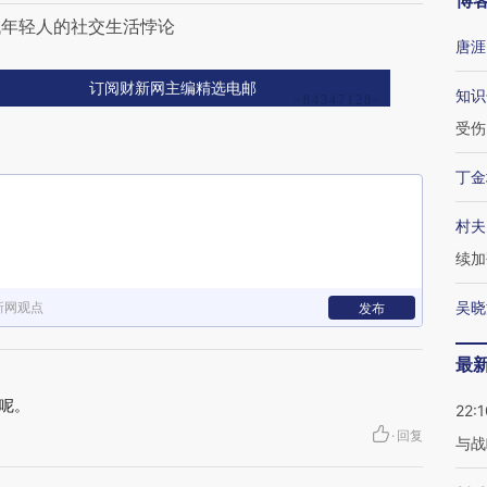
博
代年轻人的社交生活悖论
唐涯
订阅财新网主编精选电邮
知识
受伤
丁金
村夫
续加
吴晓
新网观点
发布
最
呢。
22:1
·
回复
与战