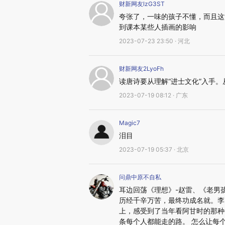
财新网友lzG3ST
夸张了，一味的孩子不懂，而且这
到课本某些人插画的影响
2023-07-23 23:50 · 河北
财新网友2LyoFh
读唐诗要从理解“进士文化”入手。
2023-07-19 08:12 · 广东
Magic7
泪目
2023-07-19 05:37 · 北京
问鼎中原不自私
耳边回荡《理想》-赵雷、《老男
历经千辛万苦，最终功成名就。李
上，感受到了当年看阿甘时的那种
条每个人都能走的路。 怎么让每