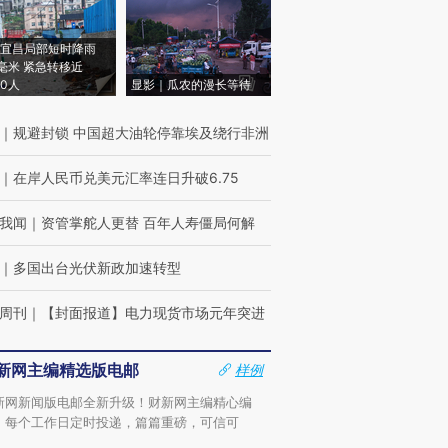
宜昌局部短时降雨
8毫米 紧急转移近
00人
显影｜瓜农的漫长等待
｜
规避封锁 中国超大油轮停靠埃及绕行非洲
｜
在岸人民币兑美元汇率连日升破6.75
我闻
｜
资管掌舵人更替 百年人寿僵局何解
｜
多国出台光伏新政加速转型
周刊
｜
【封面报道】电力现货市场元年突进
新网主编精选版电邮
样例
新网新闻版电邮全新升级！财新网主编精心编
，每个工作日定时投递，篇篇重磅，可信可
。