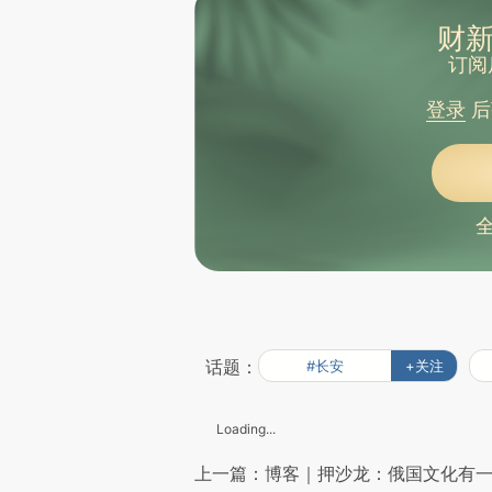
财新
订阅
登录
后
话题：
#长安
+关注
Loading...
上一篇：博客｜押沙龙：俄国文化有