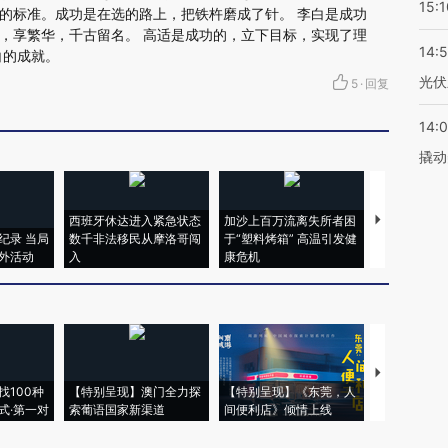
15:1
的标准。成功是在选的路上，把铁杵磨成了针。 李白是成功
，享繁华，千古留名。 高适是成功的，立下目标，实现了理
14:
白的成就。
光伏
5
·
回复
14:
撬动
西班牙休达进入紧急状态
加沙上百万流离失所者困
视线｜HYR
纪录 当局
数千非法移民从摩洛哥闯
于“塑料烤箱” 高温引发健
术：是什么
外活动
入
康危机
心“花钱找虐
【推广】走
找100种
【特别呈现】澳门全力探
【特别呈现】《东莞，人
会，让数智科
式·第一对
索葡语国家新渠道
间便利店》倾情上线
业