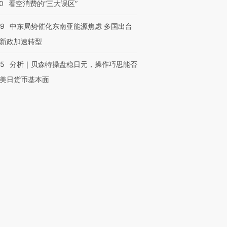
0
看空消费的“三大误区”
59
中东局势催化东南亚能源焦虑 多国出台
新政加速转型
05
分析｜贝森特操盘稳日元，操作巧思能否
美日货币基本面
OX的吸金
马航飞行员跨国走私7万
视线｜被称为“蟑螂”的印
让中产们甘
粒摇头丸 尿检体内含3种
度Z世代 用街头抗争将教
秘鲁纳斯
”？
毒品
育部长拱下台
13人遇难
进第四届链博
【商旅对话】华住集团
技“链”接产
【特别呈现】寻找100种
CFO：不靠规模取胜，华
【特别呈
有意思的生活方式·第三对
住三大增长引擎是什么？
有意思的