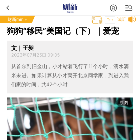
财新mini+
试听
T中
狗狗“移民”美国记（下）｜爱宠
文｜王昶
2023年07月25日 09:05
从首尔到旧金山，小才站着飞行了11个小时，滴水滴
米未进。如果计算从小才离开北京同学家，到进入我
们家的时间，共42个小时
原图