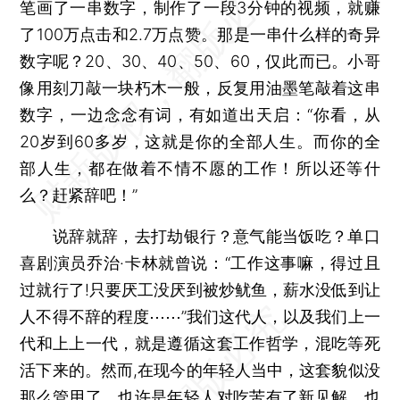
笔画了一串数字，制作了一段3分钟的视频，就赚
了100万点击和2.7万点赞。那是一串什么样的奇异
数字呢？20、30、40、50、60，仅此而已。小哥
像用刻刀敲一块朽木一般，反复用油墨笔敲着这串
数字，一边念念有词，有如道出天启：“你看，从
20岁到60多岁，这就是你的全部人生。而你的全
部人生，都在做着不情不愿的工作！所以还等什
么？赶紧辞吧！”
说辞就辞，去打劫银行？意气能当饭吃？单口
喜剧演员乔治·卡林就曾说：“工作这事嘛，得过且
过就行了!只要厌工没厌到被炒鱿鱼，薪水没低到让
人不得不辞的程度⋯⋯”我们这代人，以及我们上一
代和上上一代，就是遵循这套工作哲学，混吃等死
活下来的。然而,在现今的年轻人当中，这套貌似没
那么管用了。也许是年轻人对吃苦有了新见解，也