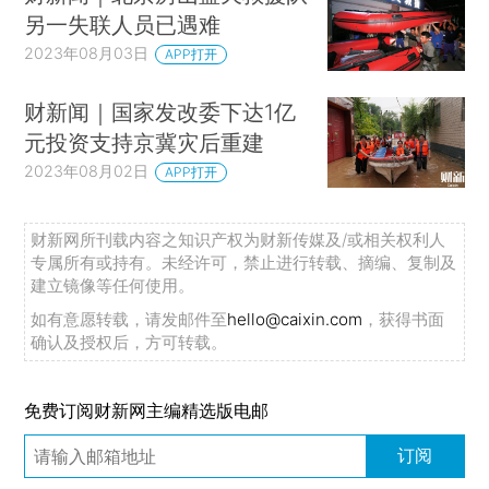
另一失联人员已遇难
2023年08月03日
APP打开
财新闻｜国家发改委下达1亿
元投资支持京冀灾后重建
2023年08月02日
APP打开
财新网所刊载内容之知识产权为财新传媒及/或相关权利人
专属所有或持有。未经许可，禁止进行转载、摘编、复制及
建立镜像等任何使用。
如有意愿转载，请发邮件至
hello@caixin.com
，获得书面
确认及授权后，方可转载。
免费订阅财新网主编精选版电邮
订阅