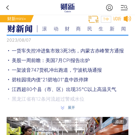
财新mini+
试听
T中
滚动财商民生新闻
2023/08/07
一货车失控冲进集市致3死3伤，内蒙古赤峰警方通报
美股一周前瞻：美国7月CPI报告出炉
一架波音747货机冲出跑道，宁波机场通报
碧桂园境内债“21碧地01”盘中跌停牌
江西超80个县（市、区）出现35℃以上高温天气
黑龙江省有12条河流超过警戒水位
展开
继福冈世锦赛之后，覃海洋成都大运会再夺蛙泳三冠王
北京：受灾较重职工，可全额提取公积金余额
原图
梦百合杯世界围棋公开赛：中国棋手包揽八强 提前锁定冠军