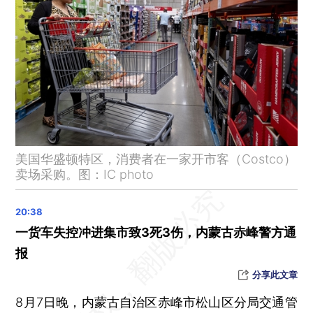
山东德州地震超半数伤者出院
一驿站停车10分钟收费50元，青海大柴旦通报调查处理结果
吉林舒兰强降雨致14人遇难1人失联
吉林舒兰常务副市长骆旭东等3名公职人员确认遇难 另1人仍失联
晨读荐闻（国内、国际、市场消息35条）
理财半年报：现金管理类产品规模同比下降15%
京东APP上线基金销售入口 多家公募入驻
美国华盛顿特区，消费者在一家开市客（Costco）
楼继伟：如果没有户口限制，还会有大量的城镇住房需求
卖场采购。图：IC photo
郑州暂停住房限售 公积金贷款买新房首付降至20%
两项专利被宣告无效 宁德时代称将提起行政诉讼
小马智行与丰田成立合资公司 推动L4级自动驾驶前装量产
一货车失控冲进集市致3死3伤，内蒙古赤峰警方通
华为发布鸿蒙4.0系统 将接入盘古大模型能力
报
上半年宝马纯电车型交付量占比12% 领先于奥迪和奔驰
分享此文章
印度实施电脑进口管制 能否加速印度制造？
8月7日晚，内蒙古自治区赤峰市松山区分局交通管