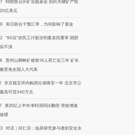
57
特朗普召开矿业圆桌会 拟向关键矿产投
20亿美元
09
美日联合干预汇率，为何影响了黄金
32
“90后”农民工讨薪涉刑案发回重审 因部
实不清
36
贵州山脚树矿难致16人死亡近三年 矿长
被罢免全国人大代表
2
非京籍五环内购房社保降至一年 北京市公
最高可贷340万元
7
寒武纪上半年净利润同比翻倍 营收增速
放缓
53
对话｜邱仁宗：临床研究参与者的安全永