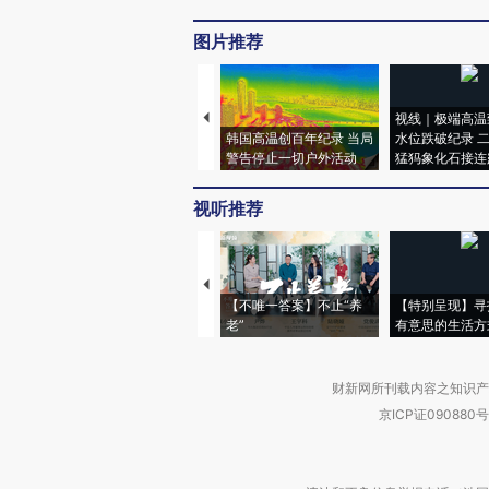
图片推荐
视线｜极端高温
韩国高温创百年纪录 当局
水位跌破纪录 
警告停止一切户外活动
猛犸象化石接连
视听推荐
【不唯一答案】不止“养
【特别呈现】寻
老”
有意思的生活方
财新网所刊载内容之知识产
京ICP证090880号