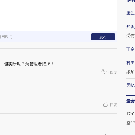
博
唐涯
知识
受伤
新网观点
发布
丁金
村夫
，但实际呢？为管理者把持！
续加
1
·
回复
吴晓
最
·
回复
17:
空”