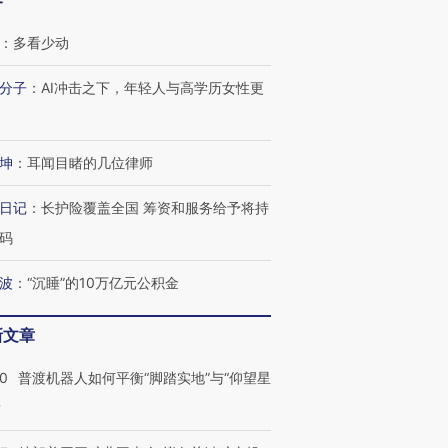
客
：
多看少动
分子
：
AI冲击之下，年轻人与高学历女性更
坤
：
耳闻目睹的几位律师
日记
：
长护险覆盖全国 筹资和服务给予将持
码
波
：
“沉睡”的10万亿元公积金
新文章
00
普渡机器人如何平衡“脚踏实地”与“仰望星
？