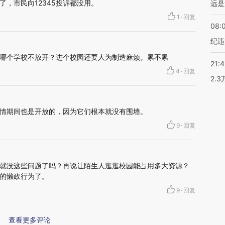
，市民向12345投诉都没用。
远是
1
·
回复
08:
纪违
哪个学校不放开？进个校园还要人为制造麻烦。累不累
21:
4
·
回复
2.
情期间也是开放的，因为它们根本就没有围墙。
9
·
回复
就没这些问题了吗？再说让陌生人逛逛校园能占用多大资源？
的懒政行为了。
9
·
回复
查看更多评论