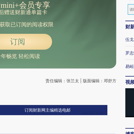
mini+会员专享
后赠送财新通单篇卡
获取已订阅的阅读权限
财
伍戈
订阅
罗志
全年畅览 轻松阅读
易峘
责任编辑：张兰太 | 版面编辑：邓舒方
视
订阅财新网主编精选电邮