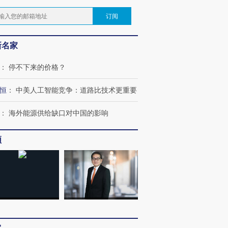
订阅
新名家
：
停不下来的价格？
恒
：
中美人工智能竞争：道路比技术更重要
：
海外能源供给缺口对中国的影响
频