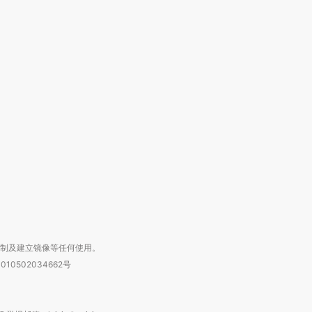
跨国走私7万
视线｜被称为“蟑螂”的印
视线｜“入侵”还是“人道危
检体内含3种
度Z世代 用街头抗争将教
机”？难民潮撕裂西班牙
秘鲁纳斯
育部长拱下台
飞地休达
13人遇难
进第四届链博
【商旅对话】华住集团
技“链”接产
【特别呈现】寻找100种
CFO：不靠规模取胜，华
【特别呈
有意思的生活方式·第三对
住三大增长引擎是什么？
有意思的
复制及建立镜像等任何使用。
010502034662号