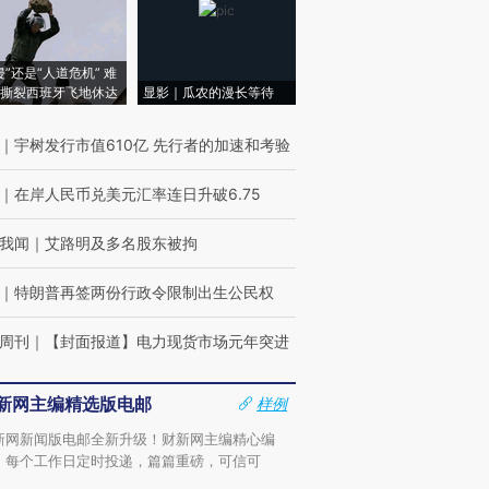
侵”还是“人道危机” 难
撕裂西班牙飞地休达
显影｜瓜农的漫长等待
｜
宇树发行市值610亿 先行者的加速和考验
｜
在岸人民币兑美元汇率连日升破6.75
我闻
｜
艾路明及多名股东被拘
｜
特朗普再签两份行政令限制出生公民权
周刊
｜
【封面报道】电力现货市场元年突进
新网主编精选版电邮
样例
新网新闻版电邮全新升级！财新网主编精心编
，每个工作日定时投递，篇篇重磅，可信可
。