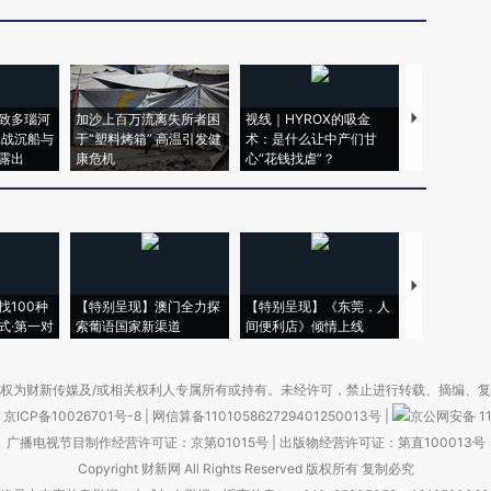
致多瑙河
加沙上百万流离失所者困
视线｜HYROX的吸金
马航飞行员
二战沉船与
于“塑料烤箱” 高温引发健
术：是什么让中产们甘
粒摇头丸 尿
露出
康危机
心“花钱找虐”？
毒品
【推广】走
找100种
【特别呈现】澳门全力探
【特别呈现】《东莞，人
会，让数智科
式·第一对
索葡语国家新渠道
间便利店》倾情上线
业
权为财新传媒及/或相关权利人专属所有或持有。未经许可，禁止进行转载、摘编、
京ICP备10026701号-8
|
网信算备110105862729401250013号
|
京公网安备 11
广播电视节目制作经营许可证：京第01015号
|
出版物经营许可证：第直100013号
Copyright 财新网 All Rights Reserved 版权所有 复制必究