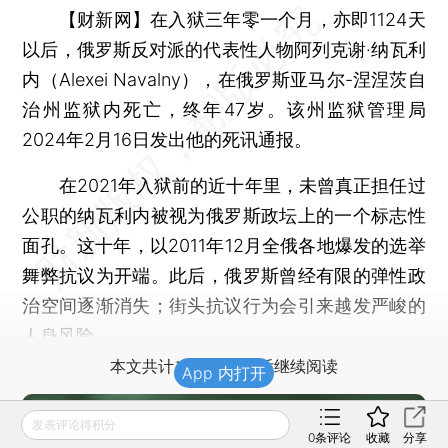
【财新网】
在入狱三年零一个月，亦即1124天
以后，俄罗斯反对派的代表性人物阿列克谢·纳瓦利
内（Alexei Navalny），在俄罗斯亚马尔-涅涅茨自
治州监狱内死亡，终年47岁。该州监狱管理局
2024年2月16日发出他的死讯通报。
在2021年入狱前的近十年里，未曾真正担任过
公职的纳瓦利内被视为俄罗斯政坛上的一个标志性
面孔。这十年，以2011年12月全俄各地爆发的选举
舞弊抗议为开端。此后，俄罗斯曾经有限的弹性政
治空间逐渐消失；街头抗议行为会引来越发严峻的
人身风险。
本文共计1502字 订阅后继续阅读
App 内打开
发表评论得积分
财新通会员专享
0
条评论
收藏
分享