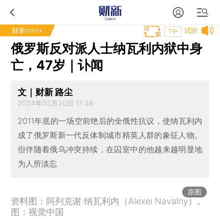
财新mini+
试听
T中
俄罗斯反对派人士纳瓦利内狱中身
亡，47岁｜讣闻
文｜财新 路尘
2024年02月20日 17:38
2011年底的一场空前绝后的全俄性抗议，使纳瓦利内
成了俄罗斯新一代反体制城市精英人群的象征人物。
但伴随着俄乌冲突持续，在囚室中的他越来越明显地
为人所淡忘
原图
资料图：阿列克谢·纳瓦利内（Alexei Navalny）。
图：视觉中国