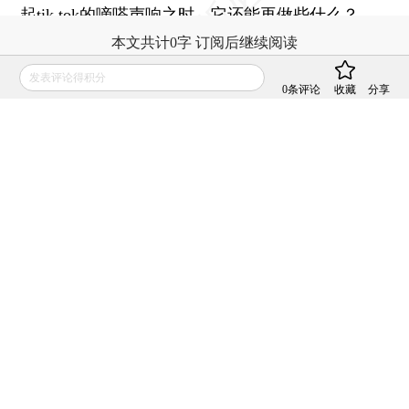
起tik tok的嘀嗒声响之时，它还能再做些什么？
本文共计0字 订阅后继续阅读
发表评论得积分
0
条评论
收藏
分享
财新mini+会员专享
订阅后赠送财新通单篇卡
登录
后获取已订阅的阅读权限
订阅
全年畅览 轻松阅读
责任编辑：杨律 | 版面编辑：吴秋晗