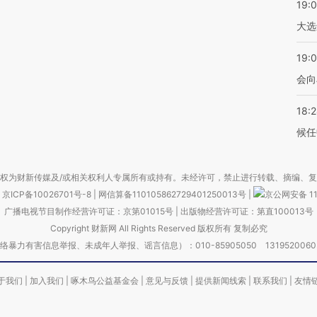
19:
大选
19:0
会向
18:
候任
权为财新传媒及/或相关权利人专属所有或持有。未经许可，禁止进行转载、摘编、
京ICP备10026701号-8
|
网信算备110105862729401250013号
|
京公网安备 11
广播电视节目制作经营许可证：京第01015号
|
出版物经营许可证：第直100013号
Copyright 财新网 All Rights Reserved 版权所有 复制必究
害信息举报、未成年人举报、谣言信息）：010-85905050 13195200605 举报邮
于我们
|
加入我们
|
啄木鸟公益基金会
|
意见与反馈
|
提供新闻线索
|
联系我们
|
友情