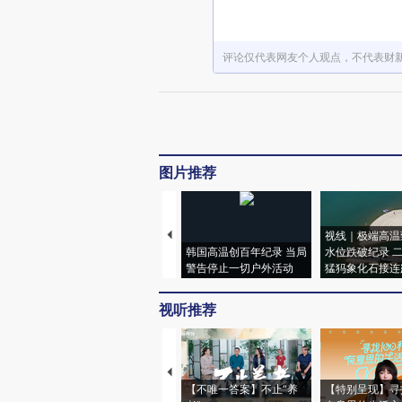
评论仅代表网友个人观点，不代表财
图片推荐
视线｜极端高温
韩国高温创百年纪录 当局
水位跌破纪录 
警告停止一切户外活动
猛犸象化石接连
视听推荐
【不唯一答案】不止“养
【特别呈现】寻