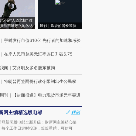
侵”还是“人道危机” 难
撕裂西班牙飞地休达
显影｜瓜农的漫长等待
｜
宇树发行市值610亿 先行者的加速和考验
｜
在岸人民币兑美元汇率连日升破6.75
我闻
｜
艾路明及多名股东被拘
｜
特朗普再签两份行政令限制出生公民权
周刊
｜
【封面报道】电力现货市场元年突进
新网主编精选版电邮
样例
新网新闻版电邮全新升级！财新网主编精心编
，每个工作日定时投递，篇篇重磅，可信可
。