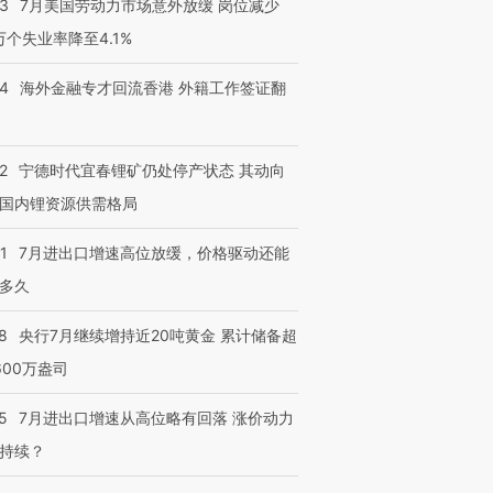
43
7月美国劳动力市场意外放缓 岗位减少
有意思的生活方式·第三对
住三大增长引擎是什么？
有意思的
3万个失业率降至4.1%
14
海外金融专才回流香港 外籍工作签证翻
2
宁德时代宜春锂矿仍处停产状态 其动向
国内锂资源供需格局
1
7月进出口增速高位放缓，价格驱动还能
多久
8
央行7月继续增持近20吨黄金 累计储备超
600万盎司
5
7月进出口增速从高位略有回落 涨价动力
持续？