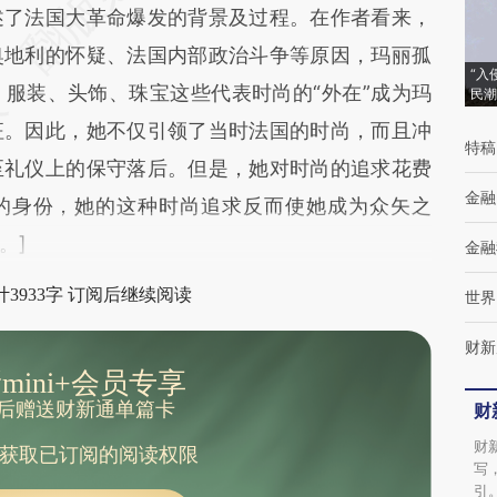
差。不代表财新观点和立场。推荐点击链接阅读原
述了法国大革命爆发的背景及过程。在作者看来，
奥地利的怀疑、法国内部政治斗争等原因，玛丽孤
“入
服装、头饰、珠宝这些代表时尚的“外在”成为玛
民潮
征。因此，她不仅引领了当时法国的时尚，而且冲
特稿
至礼仪上的保守落后。但是，她对时尚的追求花费
金融
”的身份，她的这种时尚追求反而使她成为众矢之
。]
金融
3933字 订阅后继续阅读
世界
财新
mini+会员专享
后赠送财新通单篇卡
财
财
获取已订阅的阅读权限
写
引