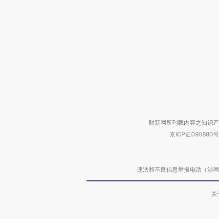
财新网所刊载内容之知识产
京ICP证090880号
违法和不良信息举报电话（涉网络暴力有
关