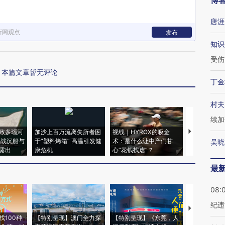
博
唐涯
新网观点
发布
知识
受伤
本篇文章暂无评论
丁金
村夫
续加
致多瑙河
加沙上百万流离失所者困
视线｜HYROX的吸金
马航飞行员
二战沉船与
于“塑料烤箱” 高温引发健
术：是什么让中产们甘
粒摇头丸 尿
吴晓
露出
康危机
心“花钱找虐”？
毒品
最
08:
纪违
【推广】走
找100种
【特别呈现】澳门全力探
【特别呈现】《东莞，人
会，让数智科