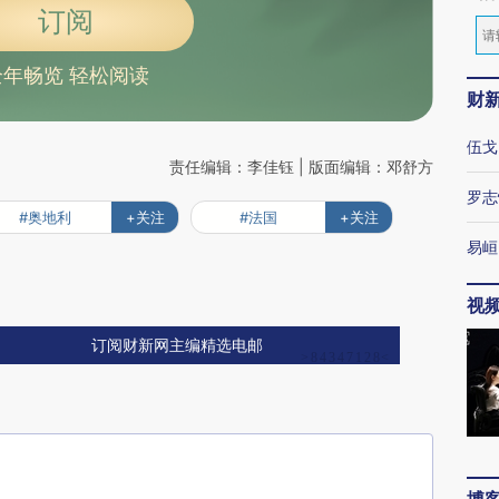
订阅
全年畅览 轻松阅读
财
伍戈
责任编辑：李佳钰 | 版面编辑：邓舒方
罗志
#奥地利
+关注
#法国
+关注
易峘
视
订阅财新网主编精选电邮