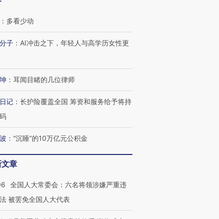
客
：
多看少动
分子
：
AI冲击之下，年轻人与高学历女性更
坤
：
耳闻目睹的几位律师
日记
：
长护险覆盖全国 筹资和服务给予将持
码
跨国走私7万
视线｜被称为“蟑螂”的印
视线｜“入侵”还是“人道危
检体内含3种
度Z世代 用街头抗争将教
机”？难民潮撕裂西班牙
秘鲁纳斯
波
：
“沉睡”的10万亿元公积金
育部长拱下台
飞地休达
13人遇难
新文章
06
全国人大常委会：六名将领涉嫌严重违
法 被罢免全国人大代表
进第四届链博
【商旅对话】华住集团
技“链”接产
【特别呈现】寻找100种
CFO：不靠规模取胜，华
【特别呈