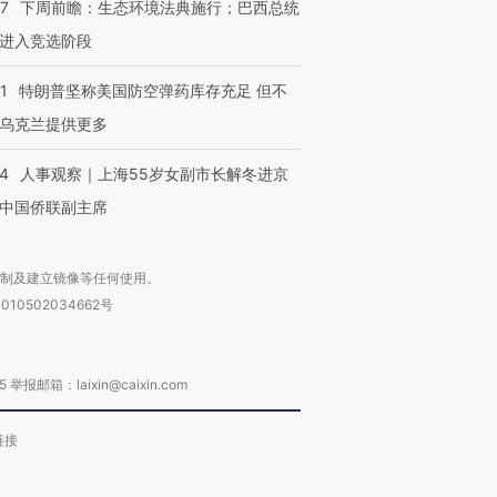
07
下周前瞻：生态环境法典施行；巴西总统
进入竞选阶段
1
特朗普坚称美国防空弹药库存充足 但不
乌克兰提供更多
24
人事观察｜上海55岁女副市长解冬进京
中国侨联副主席
复制及建立镜像等任何使用。
010502034662号
箱：laixin@caixin.com
链接