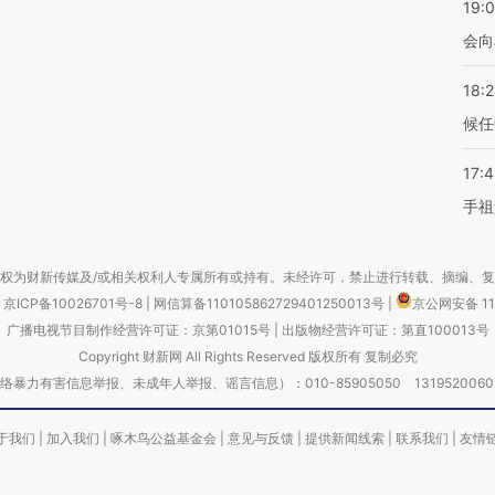
19:0
会向
18:
候任
17:
手祖
权为财新传媒及/或相关权利人专属所有或持有。未经许可，禁止进行转载、摘编、
京ICP备10026701号-8
|
网信算备110105862729401250013号
|
京公网安备 11
广播电视节目制作经营许可证：京第01015号
|
出版物经营许可证：第直100013号
Copyright 财新网 All Rights Reserved 版权所有 复制必究
害信息举报、未成年人举报、谣言信息）：010-85905050 13195200605 举报邮
于我们
|
加入我们
|
啄木鸟公益基金会
|
意见与反馈
|
提供新闻线索
|
联系我们
|
友情