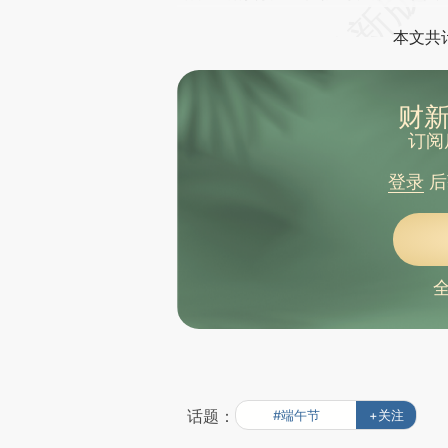
本文共计
财新
订阅
登录
后
话题：
#端午节
+关注