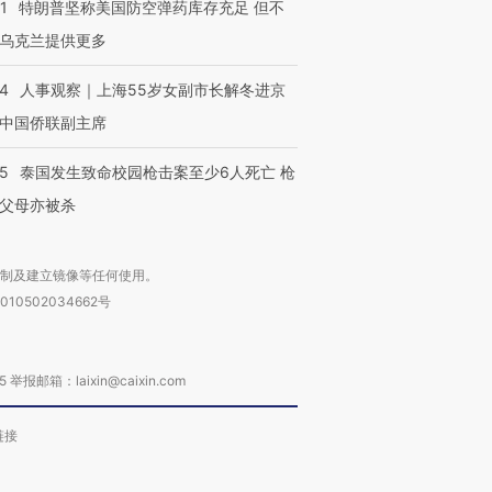
1
特朗普坚称美国防空弹药库存充足 但不
乌克兰提供更多
24
人事观察｜上海55岁女副市长解冬进京
中国侨联副主席
45
泰国发生致命校园枪击案至少6人死亡 枪
父母亦被杀
复制及建立镜像等任何使用。
010502034662号
箱：laixin@caixin.com
链接