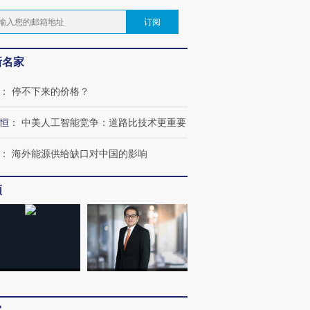
订阅
新名家
：
停不下来的价格？
恒
：
中美人工智能竞争：道路比技术更重要
：
海外能源供给缺口对中国的影响
频