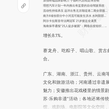
加强终端品牌影响力 宁德时代启动足球营销
理想汽车计划一年内推出有监督的自动驾驶系统
流动性持续承压 远洋出售北京颐堤港二期全部股权
南方6省份部分中小河流可能发生洪水 水利部部署防御工作
阿尔卡拉斯首夺法网冠军 21岁接近全满贯
海南保亭通报“25人徒步被困”：网络自发组织，已致1死2伤
多部门联合整治电动自行车非法改装，捣毁窝点46处
增长8.1%。
陕西神木一水库发现尸体，警方发布协查通报
赛龙舟、吃粽子、唱山歌、赏古
合。
广东、湖南、浙江、贵州、云南等
文化和旅游活动；河南通过非遗
魅力；安徽推出花戏楼里的情景剧
苏·乐购非遗”活动；各地还将传
馆、戏剧场、电影院等文化空间，