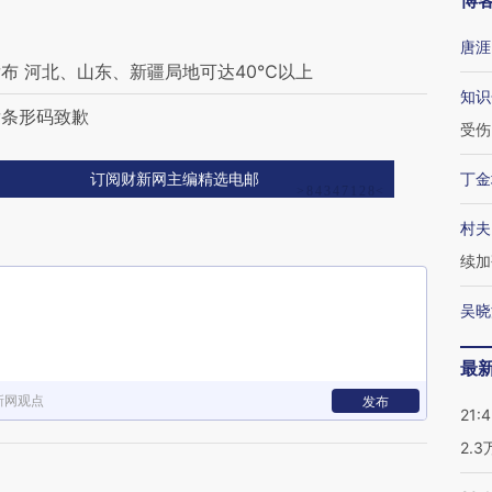
博
唐涯
布 河北、山东、新疆局地可达40℃以上
知识
发条形码致歉
受伤
丁金
订阅财新网主编精选电邮
村夫
续加
吴晓
最
新网观点
发布
21:
2.