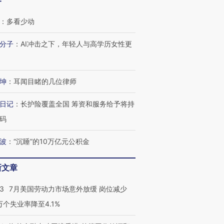
客
：
多看少动
分子
：
AI冲击之下，年轻人与高学历女性更
坤
：
耳闻目睹的几位律师
日记
：
长护险覆盖全国 筹资和服务给予将持
码
波
：
“沉睡”的10万亿元公积金
新文章
43
7月美国劳动力市场意外放缓 岗位减少
3万个失业率降至4.1%