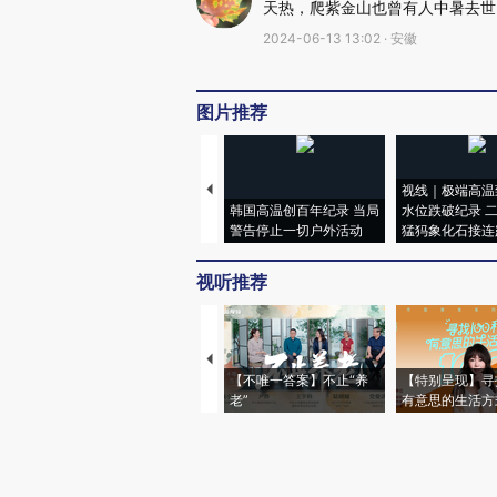
天热，爬紫金山也曾有人中暑去世
2024-06-13 13:02 · 安徽
图片推荐
视线｜极端高温
韩国高温创百年纪录 当局
水位跌破纪录 
警告停止一切户外活动
猛犸象化石接连
视听推荐
【不唯一答案】不止“养
【特别呈现】寻
老”
有意思的生活方