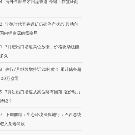
14
海外金融专才回流香港 外籍工作签证翻
2
宁德时代宜春锂矿仍处停产状态 其动向
国内锂资源供需格局
1
7月进出口增速高位放缓，价格驱动还能
跨国走私7万
视线｜被称为“蟑螂”的印
视线｜“入侵”还是“人道危
多久
检体内含3种
度Z世代 用街头抗争将教
机”？难民潮撕裂西班牙
秘鲁纳斯
育部长拱下台
飞地休达
13人遇难
8
央行7月继续增持近20吨黄金 累计储备超
600万盎司
5
7月进出口增速从高位略有回落 涨价动力
进第四届链博
【商旅对话】华住集团
持续？
技“链”接产
【特别呈现】寻找100种
CFO：不靠规模取胜，华
【特别呈
有意思的生活方式·第三对
住三大增长引擎是什么？
有意思的
07
下周前瞻：生态环境法典施行；巴西总统
进入竞选阶段