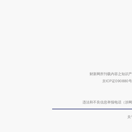
财新网所刊载内容之知识产
京ICP证090880号
违法和不良信息举报电话（涉网络暴力有
关