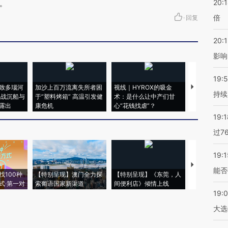
20:
。
倍
·
回复
20:1
影响
19:5
致多瑙河
加沙上百万流离失所者困
视线｜HYROX的吸金
马航飞行员
持续
二战沉船与
于“塑料烤箱” 高温引发健
术：是什么让中产们甘
粒摇头丸 尿
露出
康危机
心“花钱找虐”？
毒品
19:1
过7
19:1
【推广】走
能否
找100种
【特别呈现】澳门全力探
【特别呈现】《东莞，人
会，让数智科
式·第一对
索葡语国家新渠道
间便利店》倾情上线
业
19:
大选