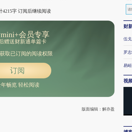
4215字 订阅后继续阅读
财
mini+会员专享
伍戈
后赠送财新通单篇卡
罗志
获取已订阅的阅读权限
易峘
订阅
视
全年畅览 轻松阅读
版面编辑：解亦盈