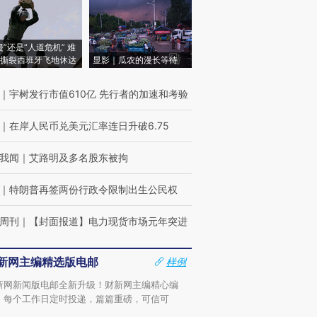
侵”还是“人道危机” 难
撕裂西班牙飞地休达
显影｜瓜农的漫长等待
｜
宇树发行市值610亿 先行者的加速和考验
｜
在岸人民币兑美元汇率连日升破6.75
我闻
｜
艾路明及多名股东被拘
｜
特朗普再签两份行政令限制出生公民权
周刊
｜
【封面报道】电力现货市场元年突进
新网主编精选版电邮
样例
新网新闻版电邮全新升级！财新网主编精心编
，每个工作日定时投递，篇篇重磅，可信可
。