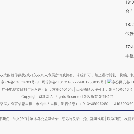
19:0
会向
18:
候任
17:
手祖
权为财新传媒及/或相关权利人专属所有或持有。未经许可，禁止进行转载、摘编、
京ICP备10026701号-8
|
网信算备110105862729401250013号
|
京公网安备 11
广播电视节目制作经营许可证：京第01015号
|
出版物经营许可证：第直100013号
Copyright 财新网 All Rights Reserved 版权所有 复制必究
害信息举报、未成年人举报、谣言信息）：010-85905050 13195200605 举报邮
于我们
|
加入我们
|
啄木鸟公益基金会
|
意见与反馈
|
提供新闻线索
|
联系我们
|
友情