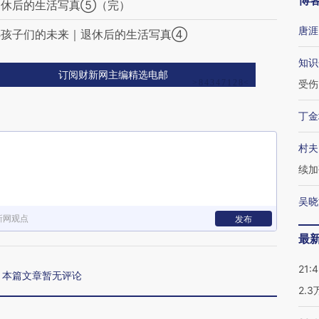
博
退休后的生活写真⑤（完）
唐涯
心孩子们的未来｜退休后的生活写真④
知识
订阅财新网主编精选电邮
受伤
丁金
村夫
续加
吴晓
新网观点
发布
最
21:
本篇文章暂无评论
2.