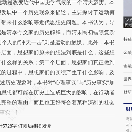
运动是改变近代中国史学气候的一个晴天霹雳。本
想发展中一个历史现象来描述，主要探讨了运动何
“入
、带来什么影响等近代思想史问题。本书认为，导
民潮
素是清季今文家的历史解释，而清末民初错综复杂
特稿
个人的“冲天一击”则是运动的触媒。此外，本书
个层面，思想家们原来的想法到底是什么，这些想
金融
有什么样的关系；第二个层面，思想家们真正做到
金融
展的过程中，思想家们的实绩产生了什么影响，及
世界
历史现象时，本书对“心理事实”与“历史事实”加
的思想都可能在历史上造成巨大的影响，在行动者
财新
最完整的理由，而且也正好符合着某种深刻的社会
财
事实。]
财
写
5728字 订阅后继续阅读
引