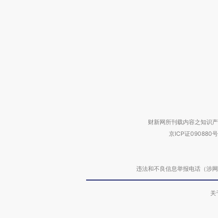
财新网所刊载内容之知识产
京ICP证090880号
违法和不良信息举报电话（涉网络暴力有
关