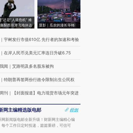
侵”还是“人道危机” 难
撕裂西班牙飞地休达
显影｜瓜农的漫长等待
｜
宇树发行市值610亿 先行者的加速和考验
｜
在岸人民币兑美元汇率连日升破6.75
我闻
｜
艾路明及多名股东被拘
｜
特朗普再签两份行政令限制出生公民权
周刊
｜
【封面报道】电力现货市场元年突进
新网主编精选版电邮
样例
新网新闻版电邮全新升级！财新网主编精心编
，每个工作日定时投递，篇篇重磅，可信可
。