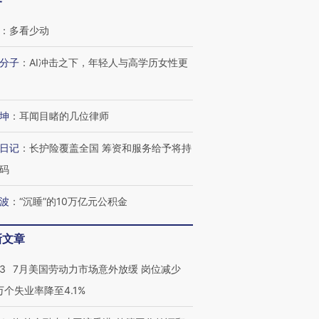
客
：
多看少动
分子
：
AI冲击之下，年轻人与高学历女性更
坤
：
耳闻目睹的几位律师
日记
：
长护险覆盖全国 筹资和服务给予将持
码
波
：
“沉睡”的10万亿元公积金
新文章
43
7月美国劳动力市场意外放缓 岗位减少
3万个失业率降至4.1%