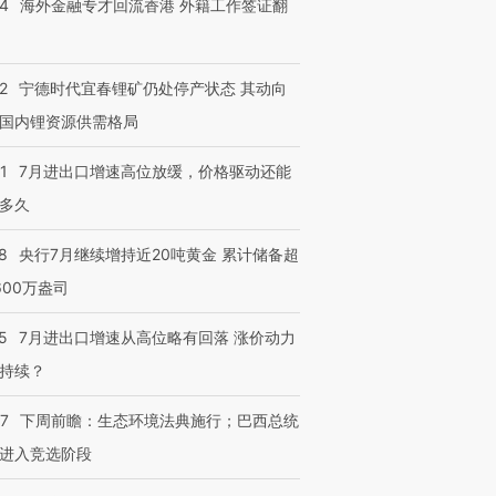
14
海外金融专才回流香港 外籍工作签证翻
跨国走私7万
视线｜被称为“蟑螂”的印
视线｜“入侵”还是“人道危
检体内含3种
度Z世代 用街头抗争将教
机”？难民潮撕裂西班牙
秘鲁纳斯
2
宁德时代宜春锂矿仍处停产状态 其动向
育部长拱下台
飞地休达
13人遇难
国内锂资源供需格局
1
7月进出口增速高位放缓，价格驱动还能
多久
进第四届链博
【商旅对话】华住集团
技“链”接产
8
央行7月继续增持近20吨黄金 累计储备超
【特别呈现】寻找100种
CFO：不靠规模取胜，华
【特别呈
有意思的生活方式·第三对
住三大增长引擎是什么？
有意思的
600万盎司
5
7月进出口增速从高位略有回落 涨价动力
持续？
07
下周前瞻：生态环境法典施行；巴西总统
进入竞选阶段