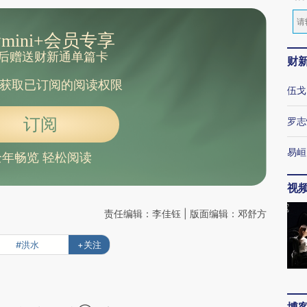
mini+会员专享
后赠送财新通单篇卡
财
获取已订阅的阅读权限
伍戈
订阅
罗志
易峘
全年畅览 轻松阅读
视
责任编辑：李佳钰 | 版面编辑：邓舒方
#洪水
+关注