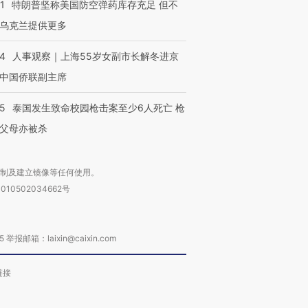
1
特朗普坚称美国防空弹药库存充足 但不
乌克兰提供更多
24
人事观察｜上海55岁女副市长解冬进京
中国侨联副主席
45
泰国发生致命校园枪击案至少6人死亡 枪
父母亦被杀
复制及建立镜像等任何使用。
010502034662号
箱：laixin@caixin.com
链接