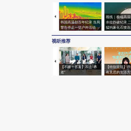
视线｜极端高温
韩国高温创百年纪录 当局
水位跌破纪录 
警告停止一切户外活动
猛犸象化石接连
视听推荐
【不唯一答案】不止“养
【特别呈现】寻
老”
有意思的生活方