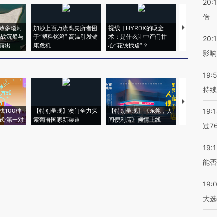
20:
倍
致多瑙河
加沙上百万流离失所者困
视线｜HYROX的吸金
马航飞行员
二战沉船与
于“塑料烤箱” 高温引发健
术：是什么让中产们甘
粒摇头丸 尿
20:1
露出
康危机
心“花钱找虐”？
毒品
影响
19:5
持续
【推广】走
找100种
【特别呈现】澳门全力探
【特别呈现】《东莞，人
会，让数智科
19:1
式·第一对
索葡语国家新渠道
间便利店》倾情上线
业
过7
19:1
能否
19:
大选