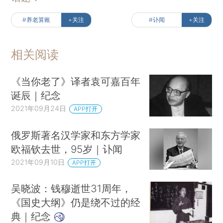
#养老算账
+关注
#讣闻
+关注
相关阅读
《当你老了》译者袁可嘉百年
诞辰｜纪念
2021年09月24日
APP打开
俄罗斯著名汉学家和东方学家
欧福钦去世，95岁｜讣闻
2021年09月10日
APP打开
吴晓波：钱穆逝世31周年，
《国史大纲》仍是绕不过的经
典｜纪念