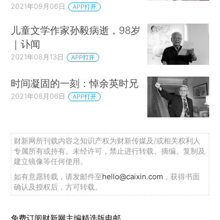
2021年09月06日
APP打开
儿童文学作家孙毅病逝，98岁
｜讣闻
2021年08月13日
APP打开
时间凝固的一刻：悼余英时兄
2021年08月06日
APP打开
财新网所刊载内容之知识产权为财新传媒及/或相关权利人
专属所有或持有。未经许可，禁止进行转载、摘编、复制及
建立镜像等任何使用。
如有意愿转载，请发邮件至
hello@caixin.com
，获得书面
确认及授权后，方可转载。
免费订阅财新网主编精选版电邮