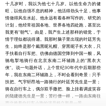
十几岁时，我以为他七十几岁。以他生命力的健
旺，以他自强不息的精神，他活得劲头十足，他事
情做得风生水起。他永远有着各种写作的、研究的
计划，他经常祖国各地、世界各地四处跑，甚至比
我更有“朝气”。由是，我产生上述那样的错觉，于
情于理似都说得通。我那时脑子里出现的叶廷芳先
生，始终是那个戴黑呢礼帽、穿黑呢子长大衣，只
手扶着自行车把、彷佛由德国空降到中国一般，风
驰电掣地骑行在北京东南二环辅路上的“黑衣大
侠”。说一句题外话，上个世纪90年代中后期那些
年，我在东南二环辅路上，不时会看到奇景：只手
扶把、气宇轩昂地一路骑行的叶廷芳先生是一景；
骑在自行车上，偶尔双手撒把、脸上挂着调皮笑容
的陆建德先生是一景；苦行僧一样，一路由东南往
西北推着自行车小跑的演员杨立新是一景。