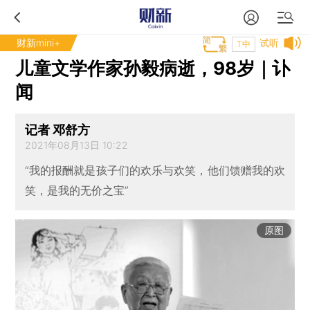
财新mini+
试听
T中
儿童文学作家孙毅病逝，98岁｜讣
闻
记者 邓舒方
2021年08月13日 10:22
“我的报酬就是孩子们的欢乐与欢笑，他们馈赠我的欢
笑，是我的无价之宝”
原图